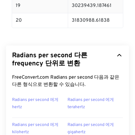
19
30239439.187461
20
31830988.61838
Radians per second 다른
frequency 단위로 변환
FreeConvert.com Radians per second 다음과 같은
다른 형식으로 변환할 수 있습니다.
Radians per second 에게
Radians per second 에게
hertz
terahertz
Radians per second 에게
Radians per second 에게
kilohertz
gigahertz