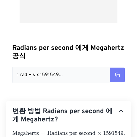
Radians per second 에게 Megahertz
공식
1 rad ÷ s x 1591549...
변환 방법 Radians per second 에
게 Megahertz?
Megahertz
=
Radians per second
×
1591549.430919