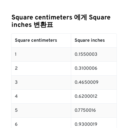
Square centimeters 에게 Square
inches 변환표
Square centimeters
Square inches
1
0.1550003
2
0.3100006
3
0.4650009
4
0.6200012
5
0.7750016
6
0.9300019