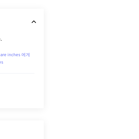
.
are inches 에게
es