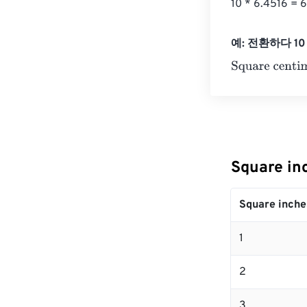
10 * 6.451
예: 전환하다 10 S
Square centim
Square i
Square inche
1
2
3