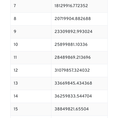
7
18129916.772352
8
20719904.882688
9
23309892.993024
10
25899881.10336
11
28489869.213696
12
31079857.324032
13
33669845.434368
14
36259833.544704
15
38849821.65504