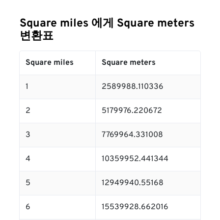
Square miles 에게 Square meters
변환표
Square miles
Square meters
1
2589988.110336
2
5179976.220672
3
7769964.331008
4
10359952.441344
5
12949940.55168
6
15539928.662016