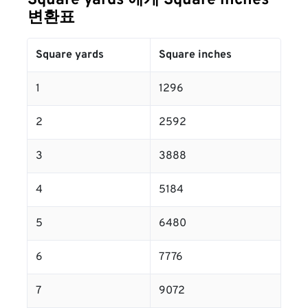
Square yards 에게 Square inches
변환표
Square yards
Square inches
1
1296
2
2592
3
3888
4
5184
5
6480
6
7776
7
9072