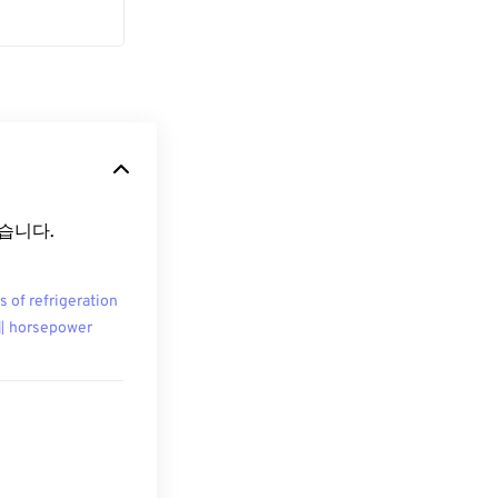
 있습니다.
s of refrigeration
 horsepower