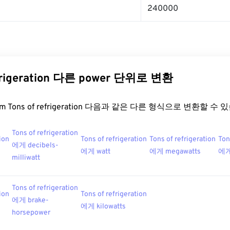
240000
efrigeration 다른 power 단위로 변환
.com Tons of refrigeration 다음과 같은 다른 형식으로 변환할 수
Tons of refrigeration
ion
Tons of refrigeration
Tons of refrigeration
Ton
에게 decibels-
에게 watt
에게 megawatts
에게
milliwatt
Tons of refrigeration
ion
Tons of refrigeration
에게 brake-
에게 kilowatts
horsepower