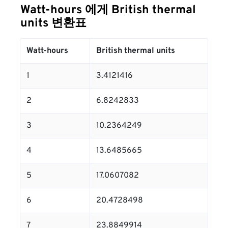
Watt-hours 에게 British thermal
units 변환표
Watt-hours
British thermal units
1
3.4121416
2
6.8242833
3
10.2364249
4
13.6485665
5
17.0607082
6
20.4728498
7
23.8849914