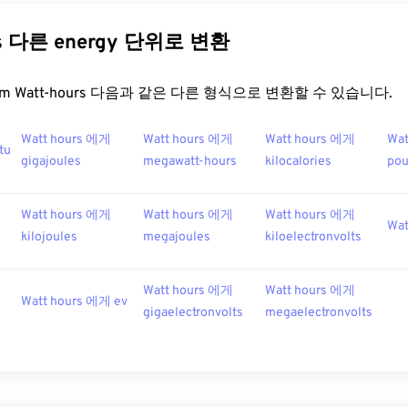
rs 다른 energy 단위로 변환
t.com Watt-hours 다음과 같은 다른 형식으로 변환할 수 있습니다.
Watt hours 에게
Watt hours 에게
Watt hours 에게
Wat
tu
gigajoules
megawatt-hours
kilocalories
po
Watt hours 에게
Watt hours 에게
Watt hours 에게
Wat
kilojoules
megajoules
kiloelectronvolts
Watt hours 에게
Watt hours 에게
Watt hours 에게 ev
gigaelectronvolts
megaelectronvolts