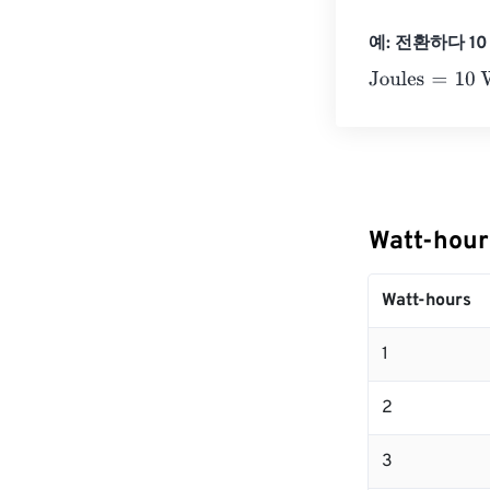
예: 전환하다 10 W
Joules
=
10 Wat
Watt-hou
Watt-hours
1
2
3