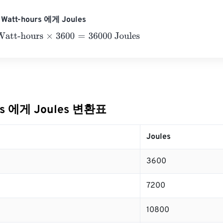
att-hours 에게 Joules
t-hours
×
3600
=
36000
Joules
rs 에게 Joules 변환표
Joules
3600
7200
10800