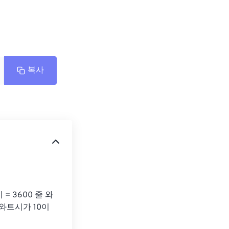
복사
= 3600 줄 와
와트시가 10이