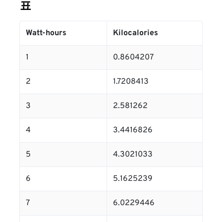
표
Watt-hours
Kilocalories
1
0.8604207
2
1.7208413
3
2.581262
4
3.4416826
5
4.3021033
6
5.1625239
7
6.0229446