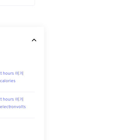
t hours 에게
ocalories
t hours 에게
oelectronvolts