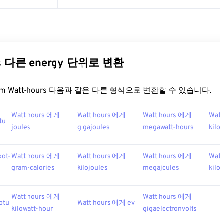
rs 다른 energy 단위로 변환
t.com Watt-hours 다음과 같은 다른 형식으로 변환할 수 있습니다.
Watt hours 에게
Watt hours 에게
Watt hours 에게
Wat
tu
joules
gigajoules
megawatt-hours
kil
oot-
Watt hours 에게
Watt hours 에게
Watt hours 에게
Wat
gram-calories
kilojoules
megajoules
kil
Watt hours 에게
Watt hours 에게
btu
Watt hours 에게 ev
kilowatt-hour
gigaelectronvolts