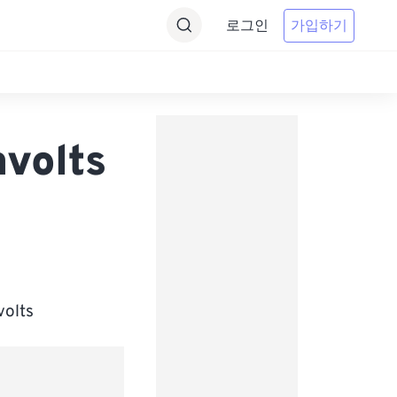
로그인
가입하기
volts
lts