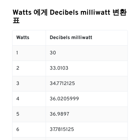
Watts 에게 Decibels milliwatt 변환
표
Watts
Decibels milliwatt
1
30
2
33.0103
3
34.7712125
4
36.0205999
5
36.9897
6
37.7815125