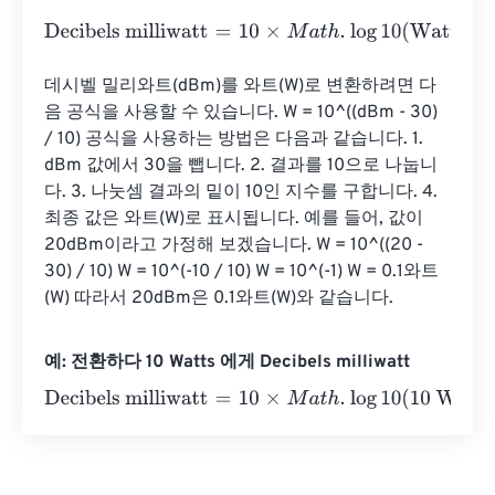
Decibels milliwatt
=
10
×
M
a
t
h
.
log
10
(
Watts
⋅
1000
)
데시벨 밀리와트(dBm)를 와트(W)로 변환하려면 다
음 공식을 사용할 수 있습니다. W = 10^((dBm - 30) 
/ 10) 공식을 사용하는 방법은 다음과 같습니다. 1. 
dBm 값에서 30을 뺍니다. 2. 결과를 10으로 나눕니
다. 3. 나눗셈 결과의 밑이 10인 지수를 구합니다. 4. 
최종 값은 와트(W)로 표시됩니다. 예를 들어, 값이 
20dBm이라고 가정해 보겠습니다. W = 10^((20 - 
30) / 10) W = 10^(-10 / 10) W = 10^(-1) W = 0.1와트
(W) 따라서 20dBm은 0.1와트(W)와 같습니다.
예: 전환하다 10 Watts 에게 Decibels milliwatt
Decibels milliwatt
=
10
×
M
a
t
h
.
log
10
(
10 Watts
⋅
1000
)
=
40
De