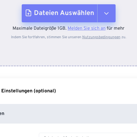
Dateien Auswählen
Maximale Dateigröße 1GB.
Melden Sie sich an
für mehr
Vom Gerät
Indem Sie fortfahren, stimmen Sie unseren
Nutzungsbedingungen
zu.
Von Dropbox
Von Google Drive
 Einstellungen (optional)
Von OneDrive
en
Von URL