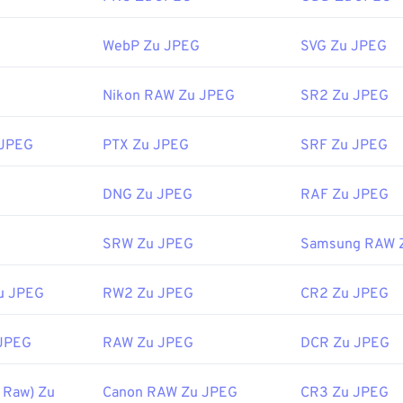
betrachter und Anwendungen erkennen und können JPEG-Dateie
WebP Zu JPEG
SVG Zu JPEG
lklick auf die JPEG-Datei öffnet sie in der Regel in Ihrem Sta
, Bildeditor oder Webbrowser. Um eine bestimmte Anwendung
en, klicken Sie mit der rechten Maustaste und wählen Sie „Öf
Nikon RAW Zu JPEG
SR2 Zu JPEG
werden in gängigen Webbrowsern wie
Chrome
, Microsoft-Anw
os
und Mac OS-Anwendungen wie
Apple Preview
automatisch g
 JPEG
PTX Zu JPEG
SRF Zu JPEG
:
Joint Photographic Experts Group
DNG Zu JPEG
RAF Zu JPEG
ichung:
18. September 1992
s:
SRW Zu JPEG
Samsung RAW 
ipedia.org/wiki/JPEG
u JPEG
RW2 Zu JPEG
CR2 Zu JPEG
fewire.com/jpg-jpeg-file-4139913
JPEG
RAW Zu JPEG
DCR Zu JPEG
 Raw) Zu
Canon RAW Zu JPEG
CR3 Zu JPEG