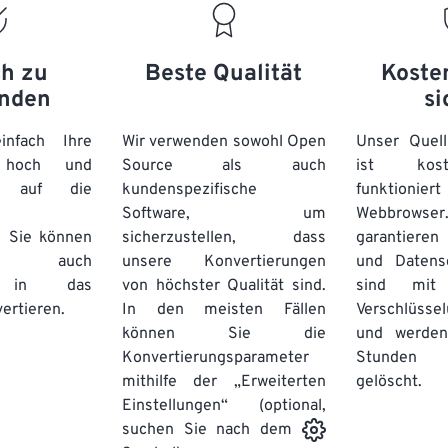
ch zu
Beste Qualität
Koste
nden
si
nfach Ihre
Wir verwenden sowohl Open
Unser Quell
n hoch und
Source als auch
ist kos
e auf die
kundenspezifische
funktioni
Software, um
Webbro
. Sie können
sicherzustellen, dass
garantieren 
auch
unsere Konvertierungen
und Datens
se in das
von höchster Qualität sind.
sind mit 
ertieren.
In den meisten Fällen
Verschlüsse
können Sie die
und werden
Konvertierungsparameter
Stunden 
mithilfe der „Erweiterten
gelöscht.
Einstellungen“ (optional,
suchen Sie nach dem