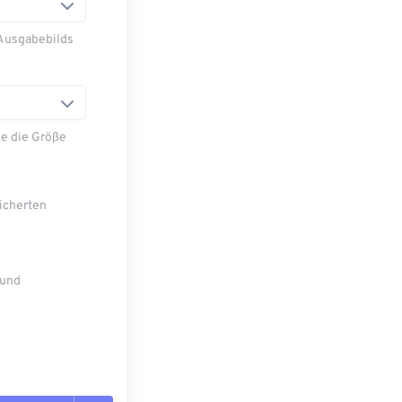
 Ausgabebilds
e die Größe
eicherten
 und