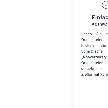
Einfa
verwe
Laden Sie ei
Quelldateie
klicken Si
Schaltfläche
„Konvertieren“
Quelldateien
stapelwei
Zielformat konv