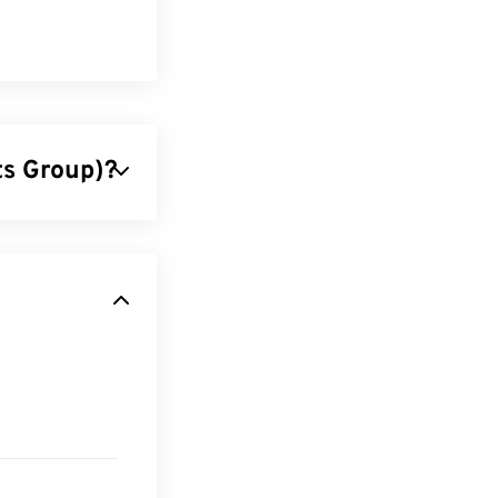
ts Group)?
s einen
ufgrund ihrer
ort im Internet
önnen Sie
die
ebP