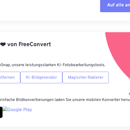
Auf alle 
Alle Optione
Aus Vorgabe
❤️
von
FreeConvert
Als Vorgabe 
pSnap, unsere leistungsstarken KI-Fotobearbeitungstools.
ntfernen
KI-Bildgenerator
Magischer Radierer
einfache Bildkonvertierungen laden Sie unsere mobilen Konverter heru