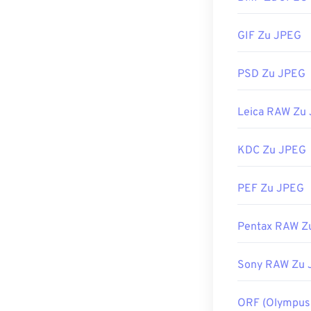
Fast alle Bild
GIF Zu JPEG
einfacher Doppe
Bildbetrachter
Datei auszuwähl
PSD Zu JPEG
JPEG-Dateien 
Microsoft Phot
Leica RAW Zu
Entwickelt von
KDC Zu JPEG
Erstveröffentl
Nützliche Link
PEF Zu JPEG
https://en.wik
Pentax RAW Z
https://www.li
Sony RAW Zu 
ORF (Olympus