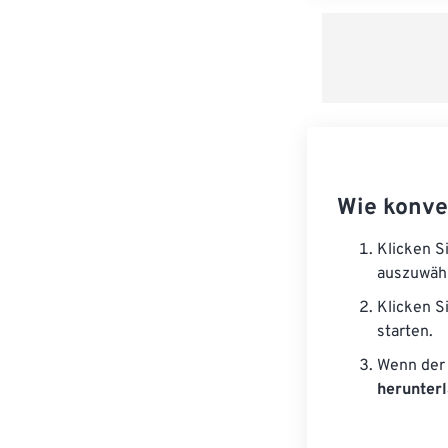
Wie konve
Klicken S
auszuwäh
Klicken S
starten.
Wenn der 
herunter