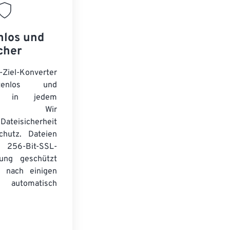
nlos und
cher
-Ziel-Konverter
tenlos und
ert in jedem
wser. Wir
Dateisicherheit
chutz. Dateien
256-Bit-SSL-
lung geschützt
 nach einigen
automatisch