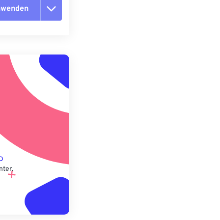
anwenden
n zurücksetzen
 anwenden
speichern
nter.