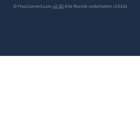
Deutsch
© FreeConvert.com
v2.30
Alle Rechte vorbehalten (2026)
Español
Français
Português
Italiano
Dutch
日本語
简体中文
繁體中文
한국어
Svenska