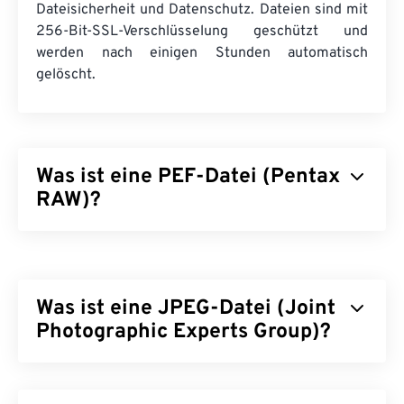
Dateisicherheit und Datenschutz. Dateien sind mit
256-Bit-SSL-Verschlüsselung geschützt und
werden nach einigen Stunden automatisch
gelöscht.
Was ist eine PEF-Datei (Pentax
RAW)?
Pentax Electronic File (PEF) ist ein
Rohbilddateiformat, das von
digitalen Pentax-
Kameras
erstellt wird und unbearbeitete und
Was ist eine JPEG-Datei (Joint
unkomprimierte Bilder speichert. Der Vorteil der
Arbeit mit Rohbildern liegt in der hohen
Photographic Experts Group)?
Bildqualität, der Möglichkeit, Informationen
wiederherzustellen, einfacheren Korrekturen und
JPEG (Joint Photographic Experts Group) ist ein
vielen
weiteren Vorteilen
.
universelles Dateiformat, das einen Algorithmus