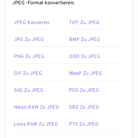
JPEG-Dateien hervorragend für den Transport im
JPEG -Format konvertieren:
Internet und die Verwendung auf Webseiten. Mit
unserem
JPEG-Komprimierungstool
können Sie
die
JPEG Konverter
TIFF Zu JPEG
Dateigröße um bis zu 80 % reduzieren!
Wenn Sie eine noch bessere Komprimierung
JPG Zu JPEG
BMP Zu JPEG
benötigen, können Sie
JPG in WebP
konvertieren,
ein neueres und besser komprimierbares
PNG Zu JPEG
ODD Zu JPEG
Dateiformat.
Wie öffnet man eine JPEG-Datei?
GIF Zu JPEG
WebP Zu JPEG
Fast alle Bildbetrachter und Anwendungen
SVG Zu JPEG
PSD Zu JPEG
erkennen und können JPEG-Dateien öffnen. Ein
einfacher Doppelklick auf die JPEG-Datei öffnet
sie in der Regel in Ihrem Standard-Bildbetrachter,
Nikon RAW Zu JPEG
SR2 Zu JPEG
Bildeditor oder Webbrowser. Um eine bestimmte
Anwendung zum Öffnen der Datei auszuwählen,
Leica RAW Zu JPEG
PTX Zu JPEG
klicken Sie mit der rechten Maustaste und wählen
Sie „Öffnen mit“.