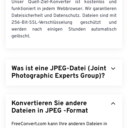
Unser Quell-Ziel-Konverter ist kostenlos und
funktioniert in jedem Webbrowser. Wir garantieren
Dateisicherheit und Datenschutz. Dateien sind mit
256-Bit-SSL-Verschlüsselung geschützt und
werden nach einigen Stunden automatisch
gelöscht.
Was ist eine JPEG-Datei (Joint
Photographic Experts Group)?
JPEG (Joint Photographic Experts Group) ist ein
universelles Dateiformat, das einen Algorithmus
Konvertieren Sie andere
zur Komprimierung von Fotos und Grafiken
verwendet. Die hohe Komprimierung, die JPEG
Dateien in JPEG -Format
bietet, ist der Grund für seine weite Verbreitung.
Aufgrund ihrer relativ geringen Größe eignen sich
FreeConvert.com kann Ihre anderen Dateien in