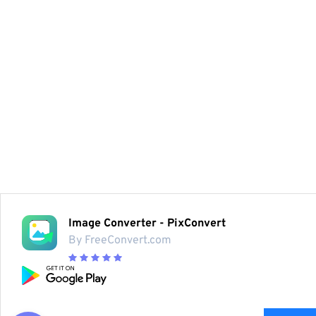
Image Converter - PixConvert
By FreeConvert.com