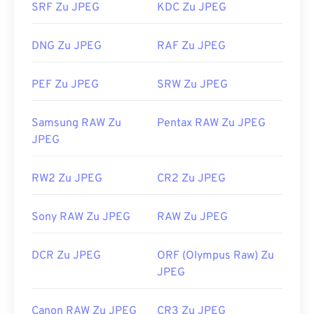
SRF Zu JPEG
KDC Zu JPEG
JPEG-Dateien werden in gängigen Webbrowsern
wie
Chrome
, Microsoft-Anwendungen wie
DNG Zu JPEG
RAF Zu JPEG
Microsoft Photos
und Mac OS-Anwendungen wie
Apple Preview
automatisch geöffnet.
PEF Zu JPEG
SRW Zu JPEG
Entwickelt von:
Joint Photographic Experts Group
Erstveröffentlichung:
18. September 1992
Samsung RAW Zu
Pentax RAW Zu JPEG
JPEG
Nützliche Links:
https://en.wikipedia.org/wiki/JPEG
RW2 Zu JPEG
CR2 Zu JPEG
https://www.lifewire.com/jpg-jpeg-file-4139913
Sony RAW Zu JPEG
RAW Zu JPEG
DCR Zu JPEG
ORF (Olympus Raw) Zu
JPEG
Canon RAW Zu JPEG
CR3 Zu JPEG