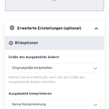
zu.
Von Dropbox
Von Google Drive
Erweiterte Einstellungen (optional)
Von OneDrive
Bildoptionen
Von URL
Größe des Ausgabebilds ändern
Originalgröße beibehalten
Wählen Sie eine Methode, wenn Sie die Größe des
Ausgabebilds ändern möchten.
Ausgabebild komprimieren
Keine Komprimierung