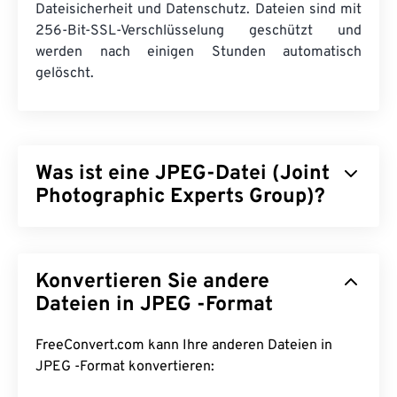
Dateisicherheit und Datenschutz. Dateien sind mit
256-Bit-SSL-Verschlüsselung geschützt und
werden nach einigen Stunden automatisch
gelöscht.
Was ist eine JPEG-Datei (Joint
Photographic Experts Group)?
JPEG (Joint Photographic Experts Group) ist ein
universelles Dateiformat, das einen Algorithmus
Konvertieren Sie andere
zur Komprimierung von Fotos und Grafiken
verwendet. Die hohe Komprimierung, die JPEG
Dateien in JPEG -Format
bietet, ist der Grund für seine weite Verbreitung.
Aufgrund ihrer relativ geringen Größe eignen sich
FreeConvert.com kann Ihre anderen Dateien in
JPEG-Dateien hervorragend für den Transport im
JPEG -Format konvertieren:
Internet und die Verwendung auf Webseiten. Mit