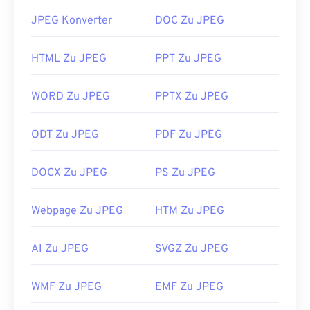
unserem
JPEG-Komprimierungstool
können Sie
die
JPEG Konverter
DOC Zu JPEG
Dateigröße um bis zu 80 % reduzieren!
Wenn Sie eine noch bessere Komprimierung
HTML Zu JPEG
PPT Zu JPEG
benötigen, können Sie
JPG in WebP
konvertieren,
ein neueres und besser komprimierbares
WORD Zu JPEG
PPTX Zu JPEG
Dateiformat.
Wie öffnet man eine JPEG-Datei?
ODT Zu JPEG
PDF Zu JPEG
Fast alle Bildbetrachter und Anwendungen
DOCX Zu JPEG
PS Zu JPEG
erkennen und können JPEG-Dateien öffnen. Ein
einfacher Doppelklick auf die JPEG-Datei öffnet
sie in der Regel in Ihrem Standard-Bildbetrachter,
Webpage Zu JPEG
HTM Zu JPEG
Bildeditor oder Webbrowser. Um eine bestimmte
Anwendung zum Öffnen der Datei auszuwählen,
AI Zu JPEG
SVGZ Zu JPEG
klicken Sie mit der rechten Maustaste und wählen
Sie „Öffnen mit“.
WMF Zu JPEG
EMF Zu JPEG
JPEG-Dateien werden in gängigen Webbrowsern