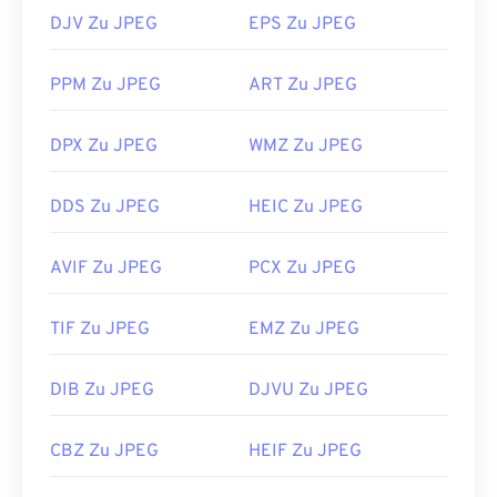
wie
Chrome
, Microsoft-Anwendungen wie
DJV Zu JPEG
EPS Zu JPEG
Microsoft Photos
und Mac OS-Anwendungen wie
Apple Preview
automatisch geöffnet.
PPM Zu JPEG
ART Zu JPEG
Entwickelt von:
Joint Photographic Experts Group
Erstveröffentlichung:
18. September 1992
DPX Zu JPEG
WMZ Zu JPEG
Nützliche Links:
DDS Zu JPEG
HEIC Zu JPEG
https://en.wikipedia.org/wiki/JPEG
https://www.lifewire.com/jpg-jpeg-file-4139913
AVIF Zu JPEG
PCX Zu JPEG
TIF Zu JPEG
EMZ Zu JPEG
DIB Zu JPEG
DJVU Zu JPEG
CBZ Zu JPEG
HEIF Zu JPEG