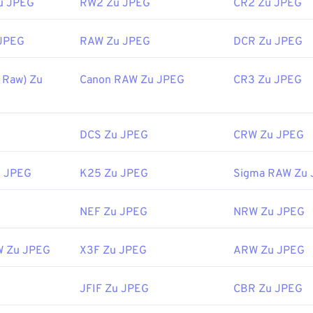
u JPEG
RW2 Zu JPEG
CR2 Zu JPEG
fewire.com/jpg-jpeg-file-4139913
JPEG
RAW Zu JPEG
DCR Zu JPEG
 Raw) Zu
Canon RAW Zu JPEG
CR3 Zu JPEG
DCS Zu JPEG
CRW Zu JPEG
u JPEG
K25 Zu JPEG
Sigma RAW Zu
NEF Zu JPEG
NRW Zu JPEG
W Zu JPEG
X3F Zu JPEG
ARW Zu JPEG
JFIF Zu JPEG
CBR Zu JPEG