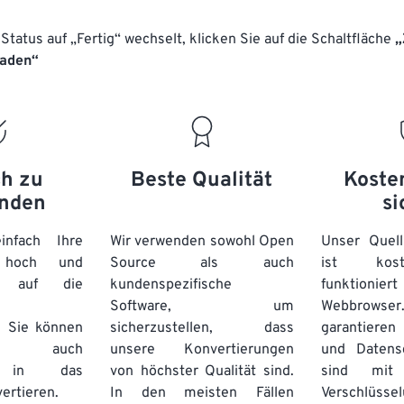
Status auf „Fertig“ wechselt, klicken Sie auf die Schaltfläche
„
laden“
ch zu
Beste Qualität
Koste
nden
si
nfach Ihre
Wir verwenden sowohl Open
Unser Quell
n hoch und
Source als auch
ist kos
e auf die
kundenspezifische
funktioni
Software, um
Webbro
. Sie können
sicherzustellen, dass
garantieren 
auch
unsere Konvertierungen
und Datens
se in das
von höchster Qualität sind.
sind mit 
ertieren.
In den meisten Fällen
Verschlüsse