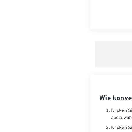
Wie konve
Klicken S
auszuwäh
Klicken S