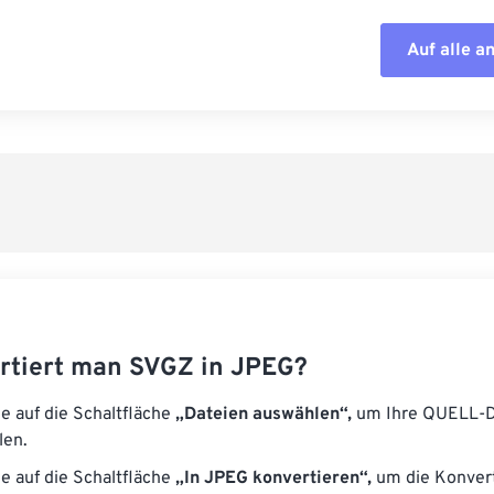
Auf alle 
Alle Optione
Aus Vorgabe
Als Vorgabe 
rtiert man SVGZ in JPEG?
ie auf die Schaltfläche
„Dateien auswählen“,
um Ihre QUELL-D
len.
ie auf die Schaltfläche
„In JPEG konvertieren“,
um die Konvert