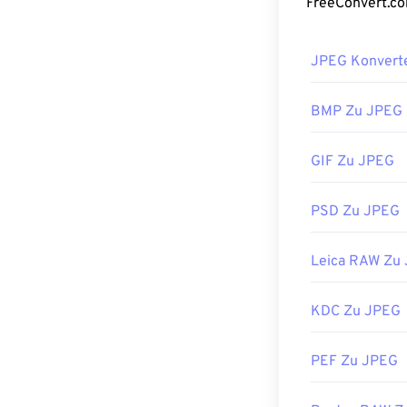
Dateigröße um 
Wenn Sie eine 
konvertieren, 
JPEG Konvert
Wie öffne
BMP Zu JPEG
Fast alle Bild
GIF Zu JPEG
einfacher Doppe
Bildbetrachter
Datei auszuwähl
PSD Zu JPEG
JPEG-Dateien 
Microsoft Phot
Leica RAW Zu
Entwickelt von
KDC Zu JPEG
Erstveröffentl
Nützliche Link
PEF Zu JPEG
https://en.wik