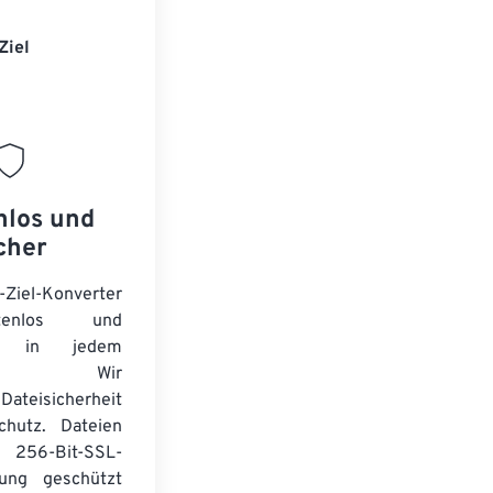
Ziel
nlos und
cher
-Ziel-Konverter
tenlos und
ert in jedem
wser. Wir
Dateisicherheit
chutz. Dateien
256-Bit-SSL-
lung geschützt