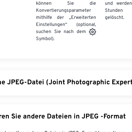
können Sie die
und werden
Konvertierungsparameter
Stunden 
mithilfe der „Erweiterten
gelöscht.
Einstellungen“ (optional,
suchen Sie nach dem
Symbol).
ine JPEG-Datei (Joint Photographic Exper
tographic Experts Group) ist ein universelles Dateiformat, da
r Komprimierung von Fotos und Grafiken verwendet. Die hohe
die JPEG bietet, ist der Grund für seine weite Verbreitung. A
Konvertieren Sie andere Dateien in JPEG -Format
en Größe eignen sich JPEG-Dateien hervorragend für den Transp
dung auf Webseiten. Mit unserem
JPEG-Komprimierungstool
k