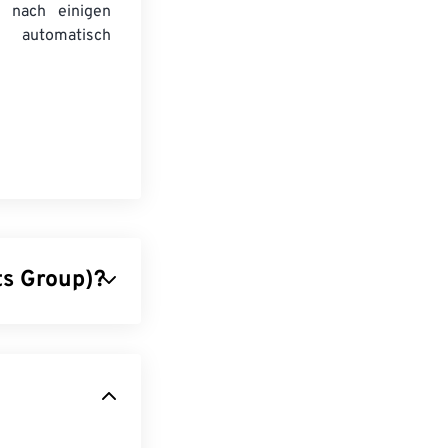
 nach einigen
automatisch
ts Group)?
s einen
ufgrund ihrer
ort im Internet
önnen Sie
die