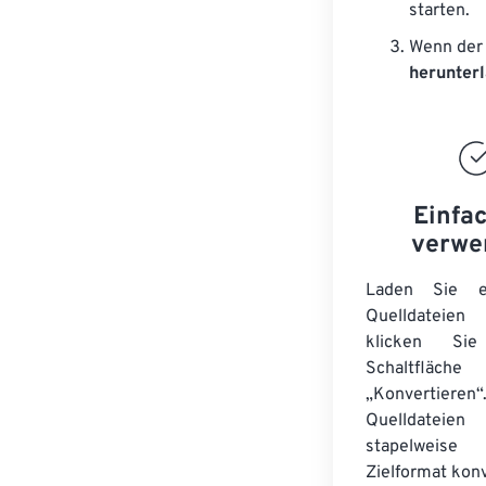
starten.
Wenn der 
herunter
Einfa
verwe
Laden Sie ei
Quelldateie
klicken Si
Schaltfläche
„Konvertieren“
Quelldateien
stapelwei
Zielformat konv