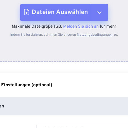
Dateien Auswählen
Maximale Dateigröße 1GB.
Melden Sie sich an
für mehr
Vom Gerät
Indem Sie fortfahren, stimmen Sie unseren
Nutzungsbedingungen
zu.
Von Dropbox
Von Google Drive
 Einstellungen (optional)
Von OneDrive
en
Von URL