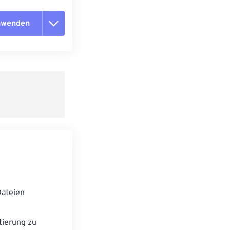
anwenden
n zurücksetzen
 anwenden
speichern
ateien
ierung zu