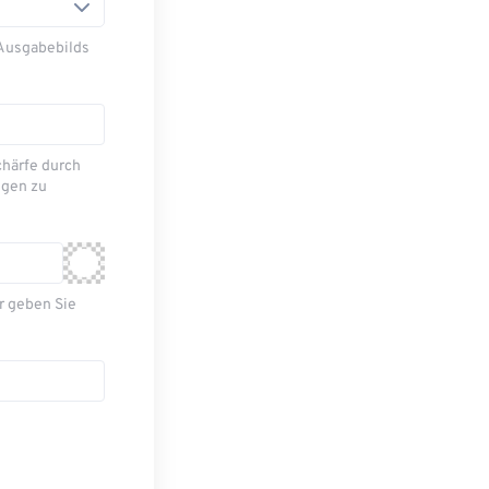
 Ausgabebilds
chärfe durch
ngen zu
r geben Sie