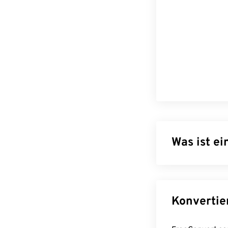
Was ist e
JPEG (Joint Pho
Algorithmus zu
Komprimierung, 
relativ gering
und die Verwen