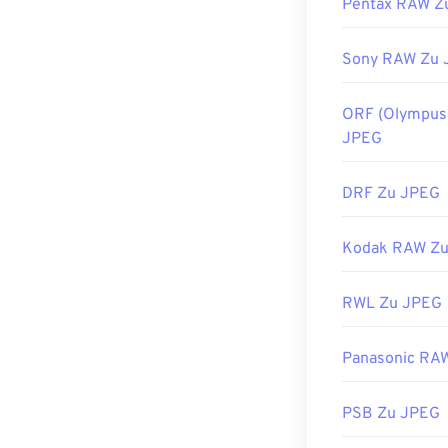
Pentax RAW Z
https://www.li
Sony RAW Zu 
ORF (Olympus
JPEG
DRF Zu JPEG
Kodak RAW Z
RWL Zu JPEG
Panasonic RA
PSB Zu JPEG