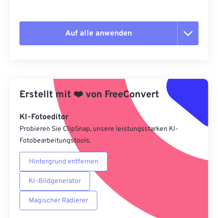
Auf alle anwenden
Alle Optionen zurücksetzen
Aus Vorgabe anwenden
Erstellt mit
❤️
von
FreeConvert
Als Vorgabe speichern
KI-Fotoeditor
Probieren Sie ClipSnap, unsere leistungsstarken KI-
Fotobearbeitungstools.
Hintergrund entfernen
KI-Bildgenerator
Magischer Radierer