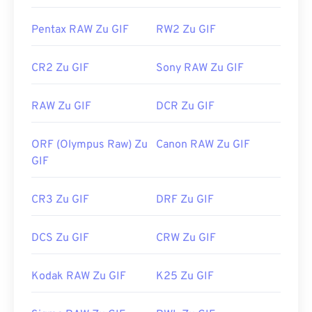
Entwickelt von:
CompuServe, Inc.
Pentax RAW Zu GIF
RW2 Zu GIF
Erstveröffentlichung:
15. Juni 1987
CR2 Zu GIF
Sony RAW Zu GIF
Nützliche Links:
https://en.wikipedia.org/wiki/GIF
RAW Zu GIF
DCR Zu GIF
ORF (Olympus Raw) Zu
Canon RAW Zu GIF
GIF
CR3 Zu GIF
DRF Zu GIF
DCS Zu GIF
CRW Zu GIF
Kodak RAW Zu GIF
K25 Zu GIF