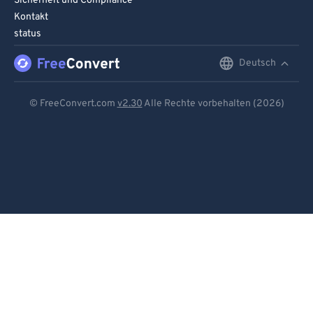
Sicherheit und Compliance
Kontakt
status
Deutsch
English
Deutsch
© FreeConvert.com
v2.30
Alle Rechte vorbehalten (2026)
Español
Français
Português
Italiano
Dutch
日本語
简体中文