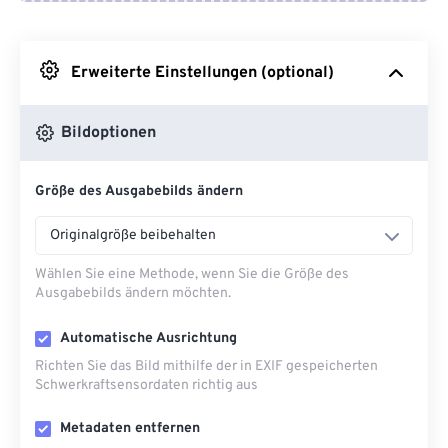
Von Google Drive
Erweiterte Einstellungen (optional)
Von OneDrive
Bildoptionen
Von URL
Größe des Ausgabebilds ändern
Originalgröße beibehalten
Wählen Sie eine Methode, wenn Sie die Größe des
Ausgabebilds ändern möchten.
Automatische Ausrichtung
Richten Sie das Bild mithilfe der in EXIF ​​gespeicherten
Schwerkraftsensordaten richtig aus
Metadaten entfernen