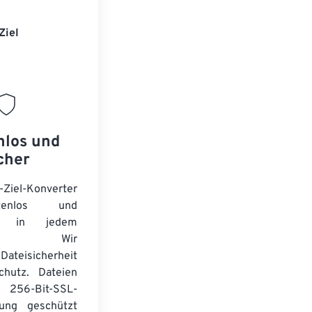
Ziel
nlos und
cher
-Ziel-Konverter
tenlos und
ert in jedem
wser. Wir
Dateisicherheit
chutz. Dateien
256-Bit-SSL-
lung geschützt