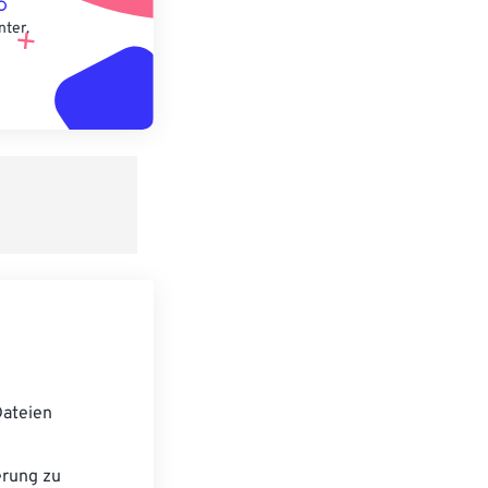
nter.
ateien
erung zu