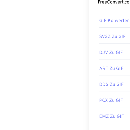
Wie öffne
GIF Konverter
Fast alle Webb
Bildformaten wi
einschließlich 
SVGZ Zu GIF
DJV Zu GIF
GIFs lassen si
problemlos öff
ART Zu GIF
wie
Adobe Pho
Photoshop Ele
Bildanzeige- u
DDS Zu GIF
PCX Zu GIF
Entwickelt von
Erstveröffentl
EMZ Zu GIF
Nützliche Link