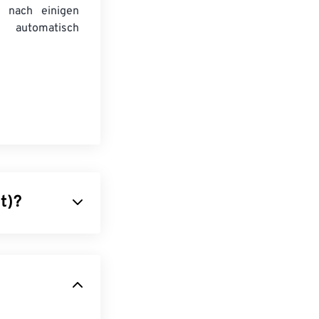
 nach einigen
automatisch
t)?
on
Pixeln
rten
BMP-
ationen ohne
e Antworten in