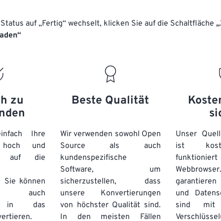
Status auf „Fertig“ wechselt, klicken Sie auf die Schaltfläche
„
laden“
ch zu
Beste Qualität
Koste
nden
si
nfach Ihre
Wir verwenden sowohl Open
Unser Quell
n hoch und
Source als auch
ist kos
e auf die
kundenspezifische
funktioni
Software, um
Webbro
. Sie können
sicherzustellen, dass
garantieren 
auch
unsere Konvertierungen
und Datens
se in das
von höchster Qualität sind.
sind mit 
ertieren.
In den meisten Fällen
Verschlüsse