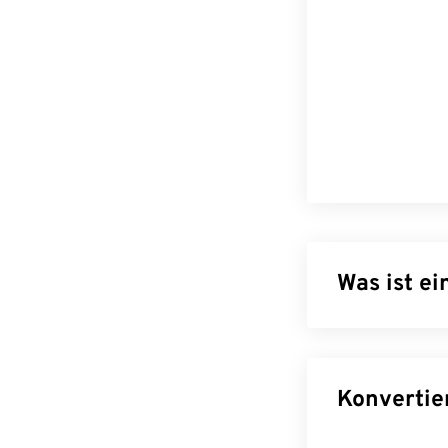
Was ist e
Graphics Interc
einfache Bilde
Dateiformat v
Ton. GIF wird 
sozialen Medien