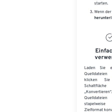
starten.
Wenn der 
herunter
Einfa
verwe
Laden Sie ei
Quelldateie
klicken Si
Schaltfläche
„Konvertieren“
Quelldateien
stapelwei
Zielformat konv