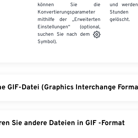
können Sie die
und werden
Konvertierungsparameter
Stunden 
mithilfe der „Erweiterten
gelöscht.
Einstellungen“ (optional,
suchen Sie nach dem
Symbol).
ine GIF-Datei (Graphics Interchange Forma
hange Format (GIF) ist ein Bitmap-Dateiformat, das mithilfe v
r im
RGB-Farbmodell
erzeugt. Im Gegensatz zum unkomprimie
erwendet GIF
verlustfreie Komprimierung
und unterstützt Anim
Konvertieren Sie andere Dateien in GIF -Format
am häufigsten in animierter Form für Werbung, emotionsbasiert
 und Memes verwendet, die im Internet oft viral gehen.