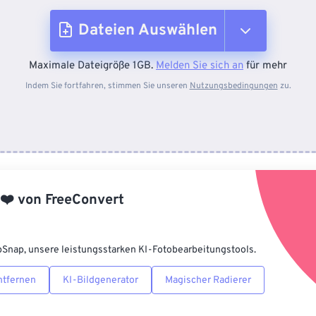
Dateien Auswählen
Maximale Dateigröße 1GB.
Melden Sie sich an
für mehr
Vom Gerät
Indem Sie fortfahren, stimmen Sie unseren
Nutzungsbedingungen
zu.
Von Dropbox
Von Google Drive
❤️
von
FreeConvert
Von OneDrive
pSnap, unsere leistungsstarken KI-Fotobearbeitungstools.
Von URL
ntfernen
KI-Bildgenerator
Magischer Radierer