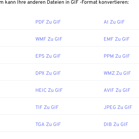
FreeConvert.com kann Ihre anderen Dateien in GIF -Format konvertieren:
t man eine GIF-Datei?
PDF Zu GIF
AI Zu GIF
rowser unterstützen GIF, was ihm einen deutlichen Vorteil geg
e PNG verschafft. Darüber hinaus lässt sich GIF auf Apples Mo
iPhone und iPad, öffnen und ist daher beliebter als
Adobe Flash
WMF Zu GIF
EMF Zu GIF
EPS Zu GIF
PPM Zu GIF
ch in fast allen Bildanzeigeprogrammen, Webbrowsern und Bet
nen. Um ein GIF zum Bearbeiten zu öffnen, verwenden Sie ei
DPX Zu GIF
WMZ Zu GIF
toshop
. Unter Windows öffnen Sie GIFs mit
Microsoft Fotos
, 
ments
, Roxio Creator
NXT Pro
und anderen. Verwenden Sie u
nd -bearbeitungsprogramme von Adobe, einschließlich
Adobe Il
HEIC Zu GIF
AVIF Zu GIF
TIF Zu GIF
JPEG Zu GIF
:
CompuServe, Inc.
ichung:
15. Juni 1987
TGA Zu GIF
DIB Zu GIF
s:
https://en.wikipedia.org/wiki/GIF