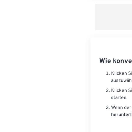
Wie konve
Klicken S
auszuwäh
Klicken S
starten.
Wenn der 
herunter