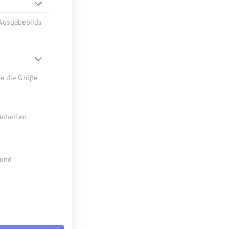
 Ausgabebilds
e die Größe
eicherten
 und