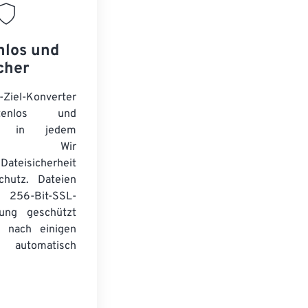
nlos und
cher
-Ziel-Konverter
tenlos und
ert in jedem
wser. Wir
Dateisicherheit
chutz. Dateien
256-Bit-SSL-
lung geschützt
 nach einigen
automatisch