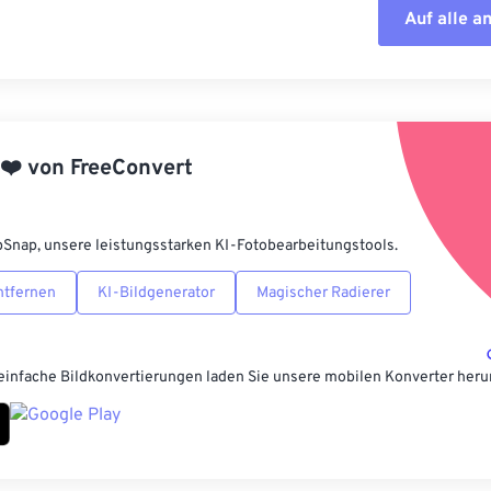
Auf alle 
Alle Optione
Aus Vorgabe
❤️
von
FreeConvert
Als Vorgabe 
pSnap, unsere leistungsstarken KI-Fotobearbeitungstools.
ntfernen
KI-Bildgenerator
Magischer Radierer
einfache Bildkonvertierungen laden Sie unsere mobilen Konverter heru