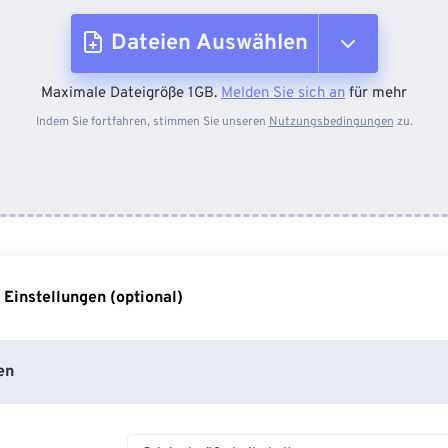
Dateien Auswählen
Maximale Dateigröße 1GB.
Melden Sie sich an
für mehr
Vom Gerät
Indem Sie fortfahren, stimmen Sie unseren
Nutzungsbedingungen
zu.
Von Dropbox
Von Google Drive
 Einstellungen (optional)
Von OneDrive
en
Von URL