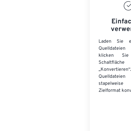
Einfa
verwe
Laden Sie ei
Quelldateie
klicken Si
Schaltfläche
„Konvertieren“
Quelldateien
stapelwei
Zielformat konv