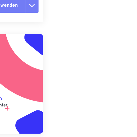
anwenden
n zurücksetzen
 anwenden
speichern
nter.