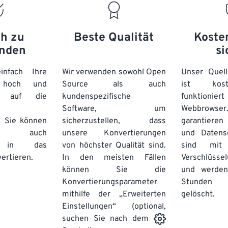
ch zu
Beste Qualität
Koste
nden
si
nfach Ihre
Wir verwenden sowohl Open
Unser Quell
n hoch und
Source als auch
ist kos
e auf die
kundenspezifische
funktioni
Software, um
Webbro
. Sie können
sicherzustellen, dass
garantieren 
auch
unsere Konvertierungen
und Datens
se in das
von höchster Qualität sind.
sind mit 
ertieren.
In den meisten Fällen
Verschlüsse
können Sie die
und werden
Konvertierungsparameter
Stunden 
mithilfe der „Erweiterten
gelöscht.
Einstellungen“ (optional,
suchen Sie nach dem