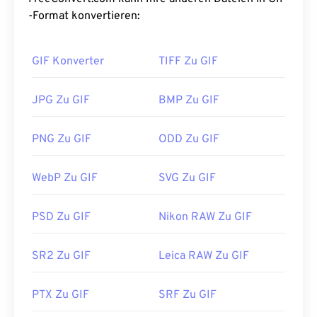
animierter Form für Werbung, emotionsbasierte
-Format konvertieren:
Antworten in sozialen Medien und Memes
verwendet, die im Internet oft viral gehen.
GIF Konverter
TIFF Zu GIF
Wie öffnet man eine GIF-Datei?
JPG Zu GIF
BMP Zu GIF
Fast alle Webbrowser unterstützen GIF, was ihm
einen deutlichen Vorteil gegenüber anderen
PNG Zu GIF
ODD Zu GIF
Bildformaten wie PNG verschafft. Darüber hinaus
lässt sich GIF auf Apples Mobilgeräten,
WebP Zu GIF
SVG Zu GIF
einschließlich iPhone und iPad, öffnen und ist
daher beliebter als
Adobe Flash
.
PSD Zu GIF
Nikon RAW Zu GIF
GIFs lassen sich in fast allen
SR2 Zu GIF
Leica RAW Zu GIF
Bildanzeigeprogrammen, Webbrowsern und
Betriebssystemen problemlos öffnen. Um ein GIF
PTX Zu GIF
SRF Zu GIF
zum Bearbeiten zu öffnen, verwenden Sie eine
Anwendung wie
Adobe Photoshop
. Unter Windows