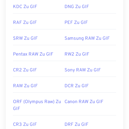
öffnen Sie GIFs mit
Microsoft Fotos
, Adobe
KDC Zu GIF
DNG Zu GIF
Photoshop Elements
, Roxio Creator
NXT Pro
und
anderen. Verwenden Sie unter macOS Bildanzeige-
RAF Zu GIF
PEF Zu GIF
und -bearbeitungsprogramme von Adobe,
einschließlich
Adobe Illustrator
.
SRW Zu GIF
Samsung RAW Zu GIF
Entwickelt von:
CompuServe, Inc.
Pentax RAW Zu GIF
RW2 Zu GIF
Erstveröffentlichung:
15. Juni 1987
CR2 Zu GIF
Sony RAW Zu GIF
Nützliche Links:
https://en.wikipedia.org/wiki/GIF
RAW Zu GIF
DCR Zu GIF
ORF (Olympus Raw) Zu
Canon RAW Zu GIF
GIF
CR3 Zu GIF
DRF Zu GIF