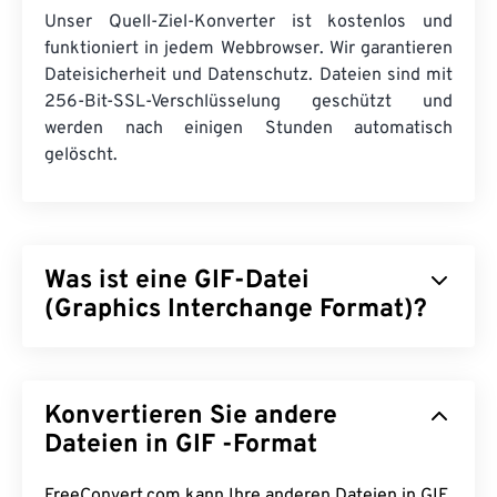
Unser Quell-Ziel-Konverter ist kostenlos und
funktioniert in jedem Webbrowser. Wir garantieren
Dateisicherheit und Datenschutz. Dateien sind mit
256-Bit-SSL-Verschlüsselung geschützt und
werden nach einigen Stunden automatisch
gelöscht.
Was ist eine GIF-Datei
(Graphics Interchange Format)?
Graphics Interchange Format (GIF) ist ein Bitmap-
Dateiformat, das mithilfe von
Pixeln
einfache Bilder
Konvertieren Sie andere
im
RGB-Farbmodell
erzeugt. Im Gegensatz zum
unkomprimierten
Dateien in GIF -Format
BMP-
Dateiformat verwendet
GIF
verlustfreie Komprimierung
und unterstützt
Animationen ohne Ton. GIF wird am häufigsten in
FreeConvert.com kann Ihre anderen Dateien in GIF