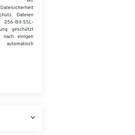
wser. Wir
Dateisicherheit
chutz. Dateien
256-Bit-SSL-
lung geschützt
 nach einigen
automatisch
RAW weder ein