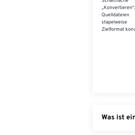
Schaltfläche
„Konvertieren“
Quelldateien
stapelwei
Zielformat konv
Was ist e
Im Gegensatz z