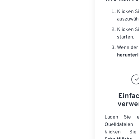
Klicken S
auszuwäh
Klicken S
starten.
Wenn der 
herunter
Einfa
verwe
Laden Sie ei
Quelldateie
klicken Si