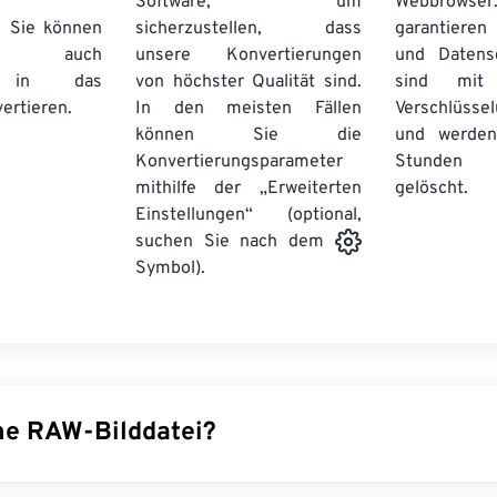
Software, um
Webbro
. Sie können
sicherzustellen, dass
garantieren 
auch
unsere Konvertierungen
und Datens
se in das
von höchster Qualität sind.
sind mit 
ertieren.
In den meisten Fällen
Verschlüsse
können Sie die
und werden
Konvertierungsparameter
Stunden 
mithilfe der „Erweiterten
gelöscht.
Einstellungen“ (optional,
suchen Sie nach dem
Symbol).
ine RAW-Bilddatei?
u anderen Dateiformaten und -erweiterungen ist der Begriff 