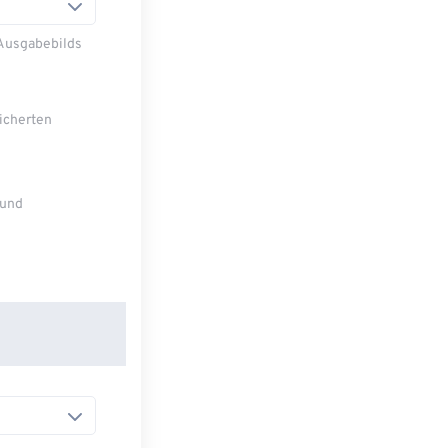
 Ausgabebilds
eicherten
 und