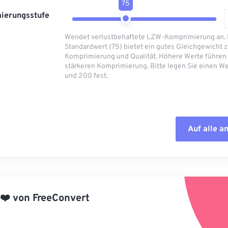
75
ierungsstufe
Wendet verlustbehaftete LZW-Komprimierung an.
Standardwert (75) bietet ein gutes Gleichgewicht 
Komprimierung und Qualität. Höhere Werte führen 
stärkeren Komprimierung. Bitte legen Sie einen We
und 200 fest.
Auf alle 
Alle Optione
Aus Vorgabe
❤️
von
FreeConvert
Als Vorgabe 