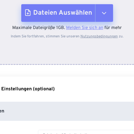
Dateien Auswählen
Maximale Dateigröße 1GB.
Melden Sie sich an
für mehr
Vom Gerät
Indem Sie fortfahren, stimmen Sie unseren
Nutzungsbedingungen
zu.
Von Dropbox
Von Google Drive
 Einstellungen (optional)
Von OneDrive
en
Von URL