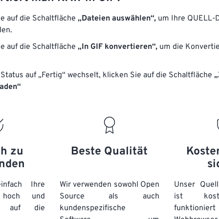
ie auf die Schaltfläche
„Dateien auswählen“,
um Ihre QUELL-D
len.
ie auf die Schaltfläche
„In GIF konvertieren“,
um die Konverti
Status auf „Fertig“ wechselt, klicken Sie auf die Schaltfläche
„
laden“
ch zu
Beste Qualität
Koste
nden
si
nfach Ihre
Wir verwenden sowohl Open
Unser Quell
n hoch und
Source als auch
ist kos
e auf die
kundenspezifische
funktioni