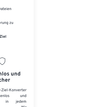
ateien
erung zu
Ziel
nlos und
cher
-Ziel-Konverter
tenlos und
ert in jedem