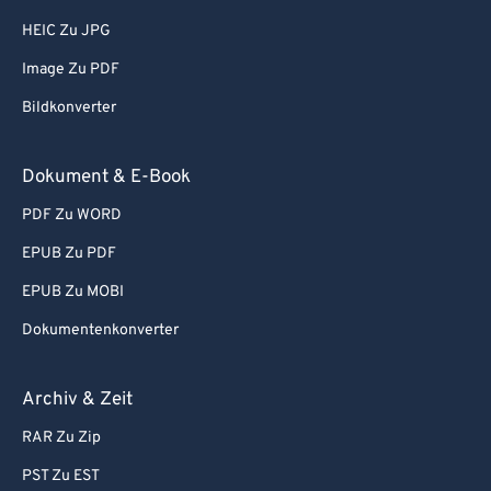
81
81
HEIC Zu JPG
82
82
Image Zu PDF
83
83
Bildkonverter
84
84
Dokument & E-Book
85
85
PDF Zu WORD
86
86
87
87
EPUB Zu PDF
88
88
EPUB Zu MOBI
89
89
Dokumentenkonverter
90
90
Archiv & Zeit
91
91
RAR Zu Zip
92
92
PST Zu EST
93
93