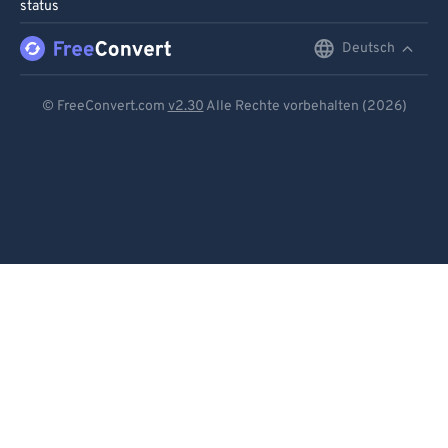
status
Deutsch
English
Deutsch
© FreeConvert.com
v2.30
Alle Rechte vorbehalten (2026)
Español
Français
Português
Italiano
Dutch
日本語
简体中文
繁體中文