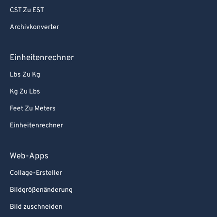
94
94
CST Zu EST
95
95
Archivkonverter
96
96
Einheitenrechner
97
97
Lbs Zu Kg
98
98
Kg Zu Lbs
99
99
Feet Zu Meters
Einheitenrechner
Web-Apps
Collage-Ersteller
Bildgrößenänderung
Bild zuschneiden