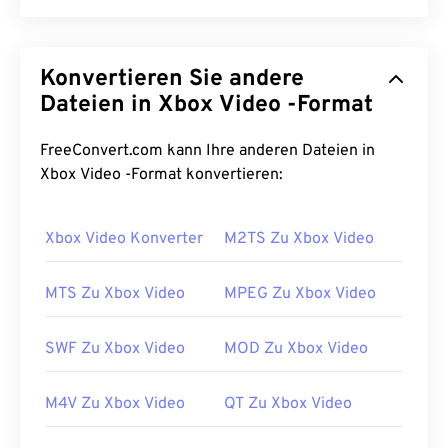
MPEG-1 (M1V) ist ein Multimediaformat, das als
ISO/IEC-1172
-Standard veröffentlicht wurde. Es
Konvertieren Sie andere
handelt sich um ein älteres Format mit
verlustbehafteter
Dateien in Xbox Video -Format
Komprimierung, das für die
Komprimierung von VHS- und CD-Videodateien
entwickelt wurde. Von allen Formaten mit
FreeConvert.com kann Ihre anderen Dateien in
verlustbehafteter Komprimierung ist M1V am
Xbox Video -Format konvertieren:
kompatibelsten mit Playern, Software und
Hardware.
Xbox Video Konverter
M2TS Zu Xbox Video
Wie öffnet man eine M1V-Datei?
MTS Zu Xbox Video
MPEG Zu Xbox Video
Zum Öffnen einer M1V-Datei verwenden Sie am
besten
den VLC Media Player
. Dieser Media Player
SWF Zu Xbox Video
MOD Zu Xbox Video
kann auf vielen Betriebssystemen abgespielt
werden, darunter Windows, Mac OS X, Linux und
M4V Zu Xbox Video
QT Zu Xbox Video
Unix.
Wenn beim Öffnen einer M1V-Datei Probleme