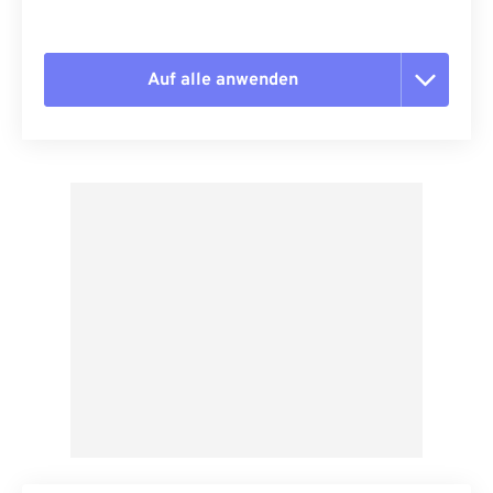
Auf alle anwenden
Alle Optionen zurücksetzen
Aus Vorgabe anwenden
Als Vorgabe speichern