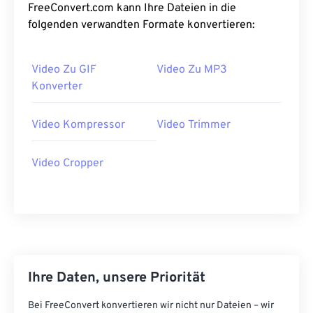
FreeConvert.com kann Ihre Dateien in die
28
28
28
28
28
28
folgenden verwandten Formate konvertieren:
29
29
29
29
29
29
30
30
30
30
30
30
Video Zu GIF
Video Zu MP3
31
31
31
31
31
31
Konverter
32
32
32
32
32
32
Video Kompressor
Video Trimmer
33
33
33
33
33
33
34
34
34
34
34
34
Video Cropper
35
35
35
35
35
35
36
36
36
36
36
36
37
37
37
37
37
37
38
38
38
38
38
38
39
39
39
39
39
39
Ihre Daten, unsere Priorität
40
40
40
40
40
40
Bei FreeConvert konvertieren wir nicht nur Dateien – wir