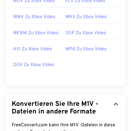
MOV Zu Xbox Video
FLV Zu Xbox Video
WMV Zu Xbox Video
MKV Zu Xbox Video
WEBM Zu Xbox Video
3GP Zu Xbox Video
AVI Zu Xbox Video
MP4 Zu Xbox Video
OGV Zu Xbox Video
00
00
00
00
00
00
00
00
Konvertieren Sie Ihre M1V -
Dateien in andere Formate
00
00
00
00
00
00
00
00
FreeConvert.com kann Ihre M1V -Dateien in diese
01
01
01
01
01
01
01
01