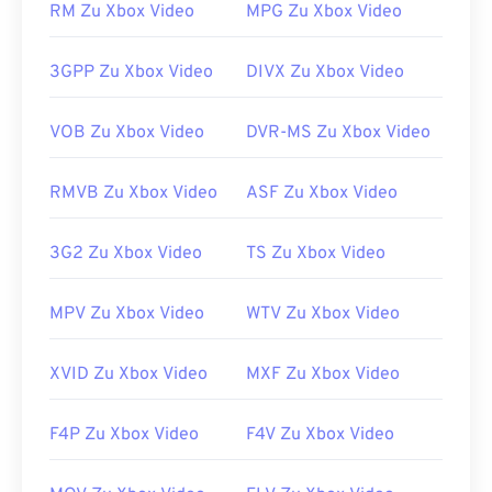
RM Zu Xbox Video
MPG Zu Xbox Video
auftreten, versuchen Sie Folgendes: Überprüfen
Sie, ob die Player-Software auf dem neuesten
Stand ist. Besuchen Sie dazu die Website des
3GPP Zu Xbox Video
DIVX Zu Xbox Video
Players und suchen Sie nach Updates für MPEG-1-
Videodateien. Stellen Sie unter Windows sicher,
VOB Zu Xbox Video
DVR-MS Zu Xbox Video
dass die richtige Anwendung mit der Datei
verknüpft ist. Folgen Sie dazu diesen
Anweisungen
RMVB Zu Xbox Video
ASF Zu Xbox Video
. Falls alles andere fehlschlägt, stellen Sie sicher,
dass die Datei nicht mit Schadsoftware infiziert ist,
3G2 Zu Xbox Video
TS Zu Xbox Video
indem Sie sie mit
VirusTotal
scannen.
Entwickelt von:
ISO
,
IEC
MPV Zu Xbox Video
WTV Zu Xbox Video
Erstveröffentlichung:
1992
Nützliche Links:
XVID Zu Xbox Video
MXF Zu Xbox Video
https://en.wikipedia.org/wiki/MPEG-1
F4P Zu Xbox Video
F4V Zu Xbox Video
https://www.iso.org/standard/22412.html