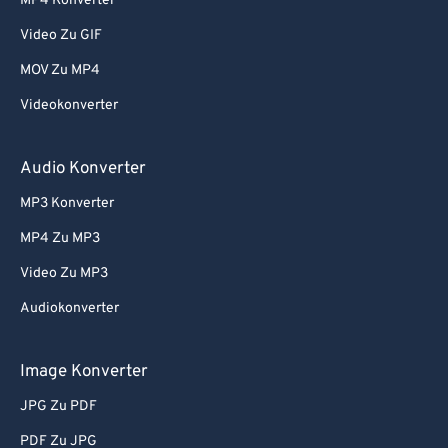
67
67
MP4 Konverter
68
68
Video Zu GIF
69
69
MOV Zu MP4
70
70
Videokonverter
71
71
Audio Konverter
72
72
73
73
MP3 Konverter
74
74
MP4 Zu MP3
75
75
Video Zu MP3
76
76
Audiokonverter
77
77
Image Konverter
78
78
JPG Zu PDF
79
79
80
80
PDF Zu JPG