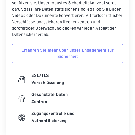
schützen sie. Unser robustes Sicherheitskonzept sorgt
41
41
41
41
41
41
dafür, dass Ihre Daten stets sicher sind, egal ob Sie Bilder,
42
42
42
42
42
42
Videos oder Dokumente konvertieren. Mit fortschrittlicher
Verschlüsselung, sicheren Rechenzentren und
43
43
43
43
43
43
sorgfältiger Überwachung decken wir jeden Aspekt der
44
44
44
44
44
44
Datensicherheit ab.
45
45
45
45
45
45
Erfahren Sie mehr über unser Engagement für
46
46
46
46
46
46
Sicherheit
47
47
47
47
47
47
48
48
48
48
48
48
SSL/TLS
Verschlüsselung
49
49
49
49
49
49
Geschützte Daten
50
50
50
50
50
50
Zentren
51
51
51
51
51
51
Zugangskontrolle und
52
52
52
52
52
52
Authentifizierung
53
53
53
53
53
53