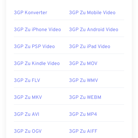
02
02
02
02
02
02
02
02
3GP Konverter
3GP Zu Mobile Video
03
03
03
03
03
03
03
03
04
04
04
04
04
04
04
04
3GP Zu iPhone Video
3GP Zu Android Video
05
05
05
05
05
05
05
05
06
06
06
06
06
06
06
06
3GP Zu PSP Video
3GP Zu iPad Video
07
07
07
07
07
07
07
07
3GP Zu Kindle Video
3GP Zu MOV
08
08
08
08
08
08
08
08
09
09
09
09
09
09
09
09
3GP Zu FLV
3GP Zu WMV
10
10
10
10
10
10
10
10
3GP Zu MKV
3GP Zu WEBM
11
11
11
11
11
11
11
11
12
12
12
12
12
12
12
12
3GP Zu AVI
3GP Zu MP4
13
13
13
13
13
13
13
13
14
14
14
14
14
14
14
14
3GP Zu OGV
3GP Zu AIFF