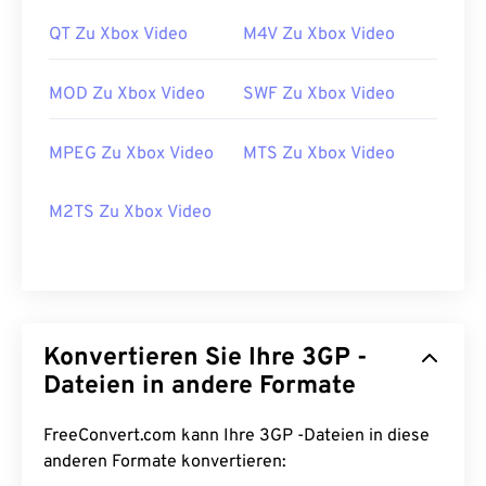
QT Zu Xbox Video
M4V Zu Xbox Video
MOD Zu Xbox Video
SWF Zu Xbox Video
MPEG Zu Xbox Video
MTS Zu Xbox Video
M2TS Zu Xbox Video
00
00
00
00
00
00
00
00
Konvertieren Sie Ihre 3GP -
Dateien in andere Formate
00
00
00
00
00
00
00
00
FreeConvert.com kann Ihre 3GP -Dateien in diese
anderen Formate konvertieren:
01
01
01
01
01
01
01
01