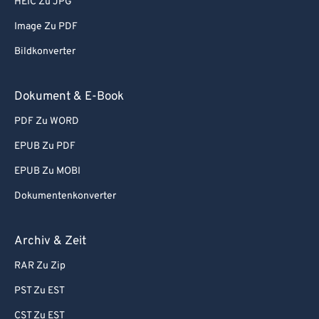
HEIC Zu JPG
81
81
Image Zu PDF
82
82
Bildkonverter
83
83
84
84
Dokument & E-Book
85
85
PDF Zu WORD
86
86
EPUB Zu PDF
87
87
EPUB Zu MOBI
88
88
Dokumentenkonverter
89
89
90
90
Archiv & Zeit
91
91
RAR Zu Zip
92
92
PST Zu EST
93
93
CST Zu EST