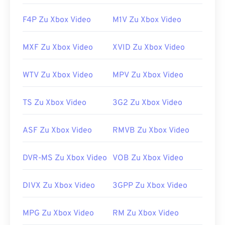
über 3GPP
Timed Text
unterstützt. Es unterstützt
keine interaktiven Menüs, ist aber mit kostenlosen
F4P Zu Xbox Video
M1V Zu Xbox Video
Tools von Drittanbietern kompatibel, die diese
Unterstützung bieten. Ein Beispiel ist
AutoGK
. Um
MXF Zu Xbox Video
XVID Zu Xbox Video
die Qualität des Videos beim Anzeigen auf mobilen
Geräten zu verbessern,
konvertieren Sie
die Datei
WTV Zu Xbox Video
MPV Zu Xbox Video
in MP4.
Entwickelt von:
3rd Generation Partnership
TS Zu Xbox Video
3G2 Zu Xbox Video
Project (3GPP)
Erstveröffentlichung:
1997
ASF Zu Xbox Video
RMVB Zu Xbox Video
Nützliche Links:
DVR-MS Zu Xbox Video
VOB Zu Xbox Video
https://en.wikipedia.org/wiki/3GP_and_3G2
https://www.3gpp.org/
DIVX Zu Xbox Video
3GPP Zu Xbox Video
MPG Zu Xbox Video
RM Zu Xbox Video