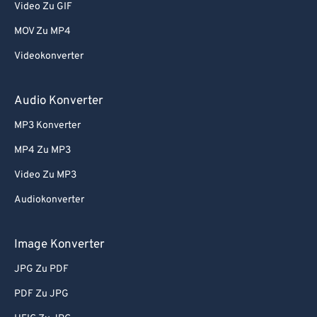
Video Zu GIF
68
68
MOV Zu MP4
69
69
Videokonverter
70
70
71
71
Audio Konverter
72
72
MP3 Konverter
73
73
MP4 Zu MP3
74
74
Video Zu MP3
75
75
Audiokonverter
76
76
77
77
Image Konverter
78
78
JPG Zu PDF
79
79
PDF Zu JPG
80
80