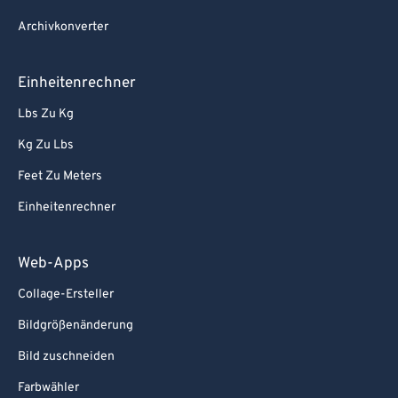
94
94
Archivkonverter
95
95
96
96
Einheitenrechner
97
97
Lbs Zu Kg
98
98
Kg Zu Lbs
99
99
Feet Zu Meters
Einheitenrechner
Web-Apps
Collage-Ersteller
Bildgrößenänderung
Bild zuschneiden
Farbwähler