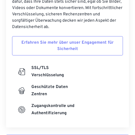
dafür, dass Ihre Daten stets sicher sind, egal ob Sie Bilder,
Videos oder Dokumente konvertieren. Mit fortschrittlicher
42
42
42
42
42
42
Verschlüsselung, sicheren Rechenzentren und
43
43
43
43
43
43
sorgfältiger Überwachung decken wir jeden Aspekt der
Datensicherheit ab.
44
44
44
44
44
44
45
45
45
45
45
45
Erfahren Sie mehr über unser Engagement für
Sicherheit
46
46
46
46
46
46
47
47
47
47
47
47
SSL/TLS
48
48
48
48
48
48
Verschlüsselung
49
49
49
49
49
49
Geschützte Daten
50
50
50
50
50
50
Zentren
51
51
51
51
51
51
Zugangskontrolle und
52
52
52
52
52
52
Authentifizierung
53
53
53
53
53
53
54
54
54
54
54
54