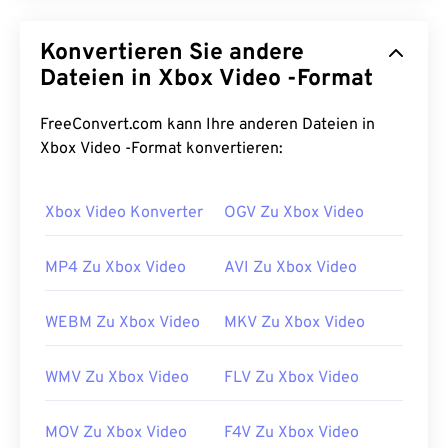
3GPP (3GP) ist ein Multimedia-Containerformat für
UMTS
-Netze (Universal Mobile
Konvertieren Sie andere
Telecommunications System) der dritten
Generation (3G), einem
Dateien in Xbox Video -Format
GSM-
Standard (Global
System for Mobile). Da UMTS eine
Mobilfunktechnologie ist, ermöglicht das 3GP-
FreeConvert.com kann Ihre anderen Dateien in
Format Mobiltelefonen in UMTS-Netzen die
Xbox Video -Format konvertieren:
Aufnahme, Speicherung, Bereitstellung und
Wiedergabe von Medien über drahtlose
Xbox Video Konverter
OGV Zu Xbox Video
Hochgeschwindigkeitsverbindungen.
Wie öffnet man eine 3GP-Datei?
MP4 Zu Xbox Video
AVI Zu Xbox Video
Die beste Anwendung zum Öffnen von 3GP ist
WEBM Zu Xbox Video
MKV Zu Xbox Video
Apple
QuickTime
. Und obwohl 3GP für Mobilgeräte
entwickelt wurde, lässt sich das Dateiformat auf
WMV Zu Xbox Video
FLV Zu Xbox Video
den meisten Betriebssystemen, einschließlich
Linux, Mac und Windows, problemlos öffnen.
MOV Zu Xbox Video
F4V Zu Xbox Video
3GP ist ein flexibles Dateiformat, das Untertitel