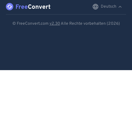
Deutsch
English
Deutsch
© FreeConvert.com
v2.30
Alle Rechte vorbehalten (2026)
Español
Français
Português
Italiano
Dutch
日本語
简体中文
繁體中文
한국어