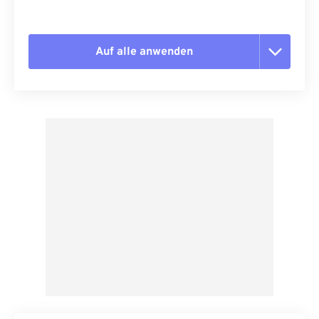
Auf alle anwenden
Alle Optionen zurücksetzen
Aus Vorgabe anwenden
Als Vorgabe speichern