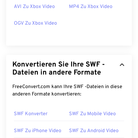
AVI Zu Xbox Video
MP4 Zu Xbox Video
OGV Zu Xbox Video
Konvertieren Sie Ihre SWF -
Dateien in andere Formate
00
00
00
00
00
00
00
00
FreeConvert.com kann Ihre SWF -Dateien in diese
anderen Formate konvertieren:
00
00
00
00
00
00
00
00
01
01
01
01
01
01
01
01
SWF Konverter
SWF Zu Mobile Video
02
02
02
02
02
02
02
02
03
03
03
03
03
03
03
03
SWF Zu iPhone Video
SWF Zu Android Video