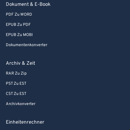
83
83
Dokument & E-Book
84
84
PDF Zu WORD
85
85
EPUB Zu PDF
86
86
EPUB Zu MOBI
87
87
Dokumentenkonverter
88
88
89
89
Archiv & Zeit
90
90
RAR Zu Zip
91
91
PST Zu EST
92
92
CST Zu EST
93
93
Archivkonverter
94
94
95
95
Einheitenrechner