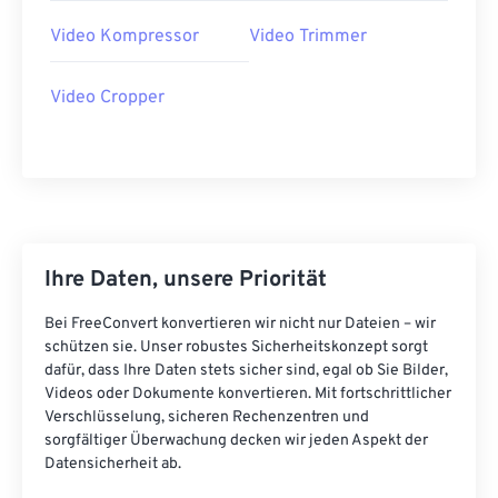
31
31
31
31
31
31
Video Kompressor
Video Trimmer
32
32
32
32
32
32
Video Cropper
33
33
33
33
33
33
34
34
34
34
34
34
35
35
35
35
35
35
36
36
36
36
36
36
37
37
37
37
37
37
Ihre Daten, unsere Priorität
38
38
38
38
38
38
Bei FreeConvert konvertieren wir nicht nur Dateien – wir
39
39
39
39
39
39
schützen sie. Unser robustes Sicherheitskonzept sorgt
dafür, dass Ihre Daten stets sicher sind, egal ob Sie Bilder,
40
40
40
40
40
40
Videos oder Dokumente konvertieren. Mit fortschrittlicher
41
41
41
41
41
41
Verschlüsselung, sicheren Rechenzentren und
sorgfältiger Überwachung decken wir jeden Aspekt der
42
42
42
42
42
42
Datensicherheit ab.
43
43
43
43
43
43