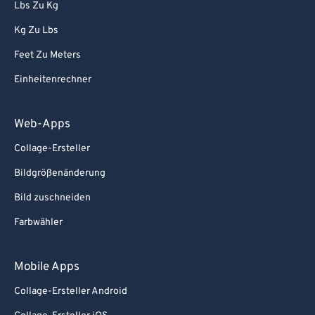
96
96
Lbs Zu Kg
97
97
Kg Zu Lbs
98
98
Feet Zu Meters
99
99
Einheitenrechner
Web-Apps
Collage-Ersteller
Bildgrößenänderung
Bild zuschneiden
Farbwähler
Mobile Apps
Collage-Ersteller Android