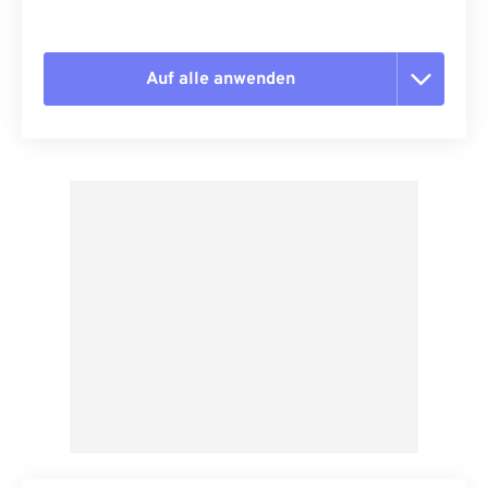
Auf alle anwenden
Alle Optionen zurücksetzen
Aus Vorgabe anwenden
Als Vorgabe speichern