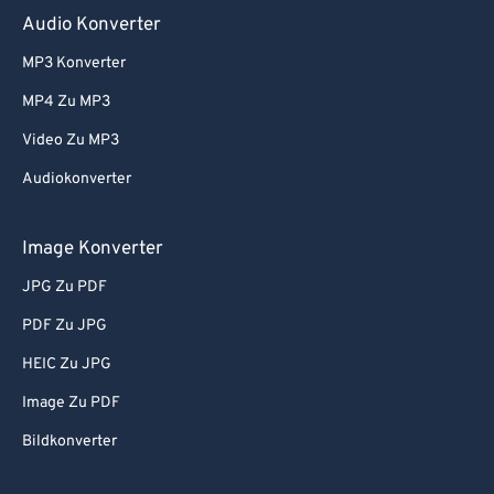
70
70
Audio Konverter
71
71
MP3 Konverter
72
72
MP4 Zu MP3
73
73
Video Zu MP3
74
74
Audiokonverter
75
75
76
76
Image Konverter
77
77
JPG Zu PDF
78
78
PDF Zu JPG
79
79
HEIC Zu JPG
80
80
Image Zu PDF
81
81
Bildkonverter
82
82