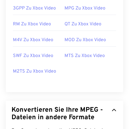
3GPP Zu Xbox Video
MPG Zu Xbox Video
RM Zu Xbox Video
QT Zu Xbox Video
M4V Zu Xbox Video
MOD Zu Xbox Video
SWF Zu Xbox Video
MTS Zu Xbox Video
M2TS Zu Xbox Video
00
00
00
00
00
00
00
00
Konvertieren Sie Ihre MPEG -
Dateien in andere Formate
00
00
00
00
00
00
00
00