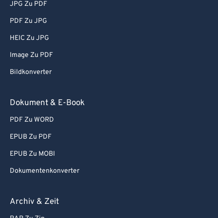
JPG Zu PDF
80
80
PDF Zu JPG
81
81
HEIC Zu JPG
82
82
Image Zu PDF
83
83
Bildkonverter
84
84
85
85
Dokument & E-Book
86
86
PDF Zu WORD
87
87
EPUB Zu PDF
88
88
EPUB Zu MOBI
89
89
Dokumentenkonverter
90
90
91
91
Archiv & Zeit
92
92