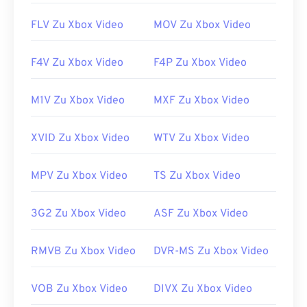
Menüs werden nicht unterstützt. MPEG-Dateien
können über das Internet gestreamt oder auf
FLV Zu Xbox Video
MOV Zu Xbox Video
einem Hardware-Player abgespielt werden.
Manchmal erfordert das Öffnen einer MPEG-Datei
F4V Zu Xbox Video
F4P Zu Xbox Video
die Verwendung von Drittanbietersoftware, z. B.
wenn die Datei ein MPEG-2-Video enthält. Laden
M1V Zu Xbox Video
MXF Zu Xbox Video
Sie in diesem Fall einen MPEG-2-Videodecoder
(DVD-Decoder-Paket) herunter. Wenn nichts
XVID Zu Xbox Video
WTV Zu Xbox Video
anderes funktioniert, versuchen Sie es mit
dem
VLC Media Player
.
MPV Zu Xbox Video
TS Zu Xbox Video
Entwickelt von:
Motion Picture Experts Group
(MPEG)
3G2 Zu Xbox Video
ASF Zu Xbox Video
Erstveröffentlichung:
1988
Nützliche Links:
RMVB Zu Xbox Video
DVR-MS Zu Xbox Video
https://en.wikipedia.org/wiki/Moving_Picture_Experts_
VOB Zu Xbox Video
DIVX Zu Xbox Video
https://en.wikipedia.org/wiki/MPEG-1