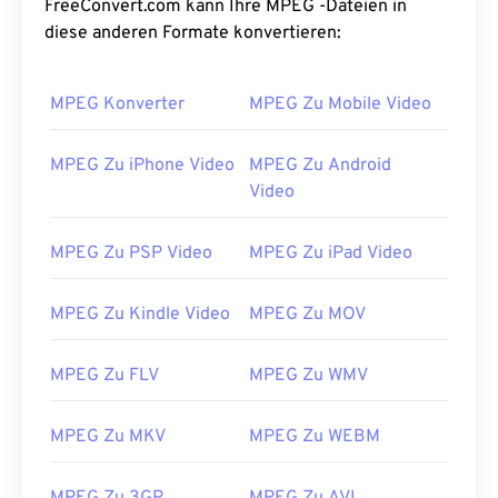
FreeConvert.com kann Ihre MPEG -Dateien in
01
01
01
01
01
01
01
01
diese anderen Formate konvertieren:
02
02
02
02
02
02
02
02
MPEG Konverter
MPEG Zu Mobile Video
03
03
03
03
03
03
03
03
04
04
04
04
04
04
04
04
MPEG Zu iPhone Video
MPEG Zu Android
05
05
05
05
05
05
05
05
Video
06
06
06
06
06
06
06
06
MPEG Zu PSP Video
MPEG Zu iPad Video
07
07
07
07
07
07
07
07
08
08
08
08
08
08
08
08
MPEG Zu Kindle Video
MPEG Zu MOV
09
09
09
09
09
09
09
09
10
10
10
10
10
10
10
10
MPEG Zu FLV
MPEG Zu WMV
11
11
11
11
11
11
11
11
MPEG Zu MKV
MPEG Zu WEBM
12
12
12
12
12
12
12
12
13
13
13
13
13
13
13
13