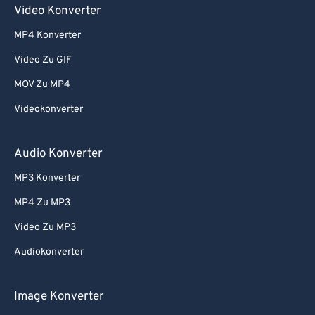
Video Konverter
67
67
MP4 Konverter
68
68
Video Zu GIF
69
69
MOV Zu MP4
70
70
Videokonverter
71
71
72
72
Audio Konverter
73
73
MP3 Konverter
74
74
MP4 Zu MP3
75
75
Video Zu MP3
76
76
Audiokonverter
77
77
78
78
Image Konverter
79
79