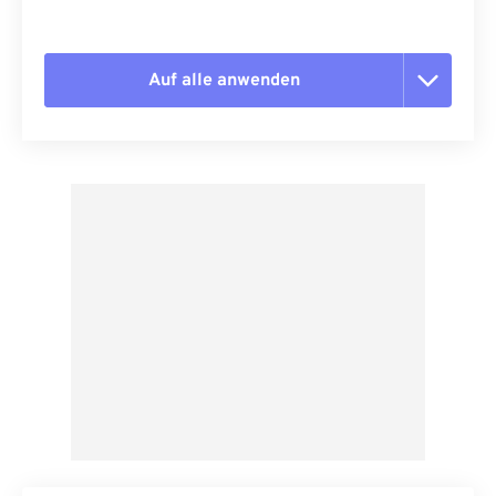
Auf alle anwenden
Alle Optionen zurücksetzen
Aus Vorgabe anwenden
Als Vorgabe speichern