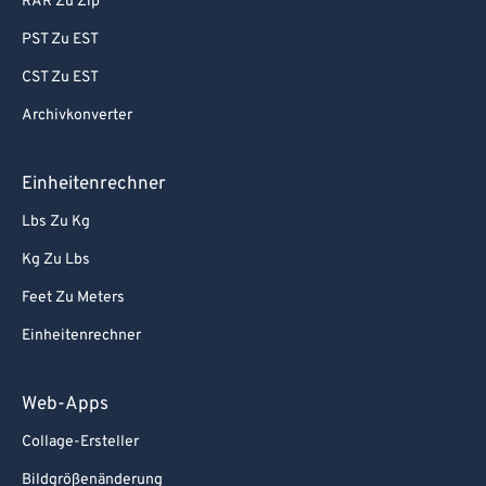
RAR Zu Zip
93
93
PST Zu EST
94
94
CST Zu EST
95
95
Archivkonverter
96
96
97
97
Einheitenrechner
98
98
Lbs Zu Kg
99
99
Kg Zu Lbs
Feet Zu Meters
Einheitenrechner
Web-Apps
Collage-Ersteller
Bildgrößenänderung