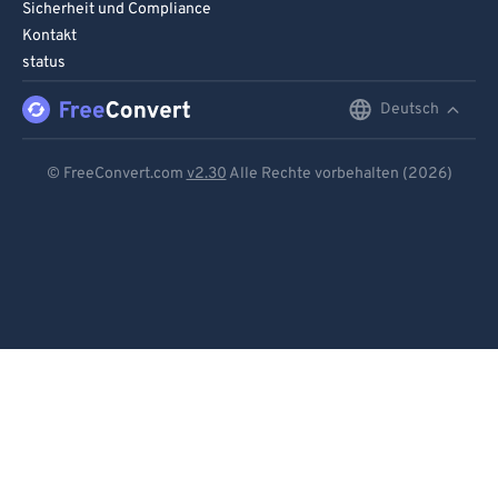
Sicherheit und Compliance
Kontakt
status
Deutsch
English
Deutsch
© FreeConvert.com
v2.30
Alle Rechte vorbehalten (2026)
Español
Français
Português
Italiano
Dutch
日本語
简体中文