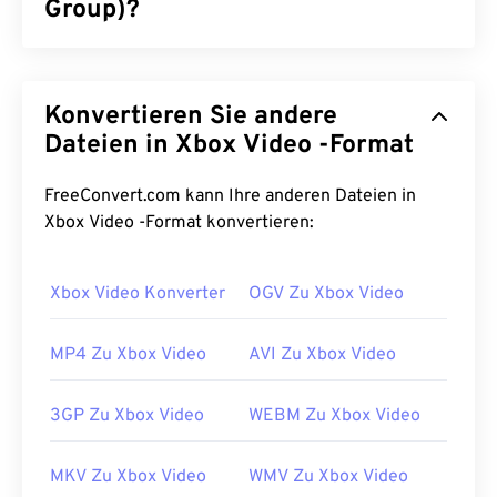
Group)?
Motion Picture Experts Group (MPEG) ist eine
Familie
digitaler Videodateiformate und zugleich
Konvertieren Sie andere
der Name der Organisation, die die
Formatstandards entwickelt hat. Das Dateiformat
Dateien in Xbox Video -Format
nutzt eine ausgeklügelte Komprimierung mit
Codecs
und erzeugt so kleine Dateien von
FreeConvert.com kann Ihre anderen Dateien in
vergleichsweise guter Qualität. Die
Xbox Video -Format konvertieren:
Dateierweiterung MPEG ist am ehesten mit dem
Format
MPEG-1
verknüpft.
Xbox Video Konverter
OGV Zu Xbox Video
Wie öffnet man eine MPEG-Datei?
MP4 Zu Xbox Video
AVI Zu Xbox Video
MPEG-Dateien werden fast immer im Standard-
Videoplayer des Betriebssystems geöffnet. Unter
3GP Zu Xbox Video
WEBM Zu Xbox Video
Windows werden sie im
Windows Media Player
geöffnet. Auf dem Mac werden sie in
QuickTime
MKV Zu Xbox Video
WMV Zu Xbox Video
geöffnet. Kapitel, Untertitel, Metadaten-Tags oder