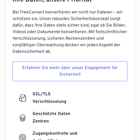
Ihre Daten, unsere Priorität
40
40
40
40
40
40
Bei FreeConvert konvertieren wir nicht nur Dateien – wir
41
41
41
41
41
41
schützen sie. Unser robustes Sicherheitskonzept sorgt
42
42
42
42
42
42
dafür, dass Ihre Daten stets sicher sind, egal ob Sie Bilder,
Videos oder Dokumente konvertieren. Mit fortschrittlicher
43
43
43
43
43
43
Verschlüsselung, sicheren Rechenzentren und
44
44
44
44
44
44
sorgfältiger Überwachung decken wir jeden Aspekt der
Datensicherheit ab.
45
45
45
45
45
45
46
46
46
46
46
46
Erfahren Sie mehr über unser Engagement für
Sicherheit
47
47
47
47
47
47
48
48
48
48
48
48
SSL/TLS
49
49
49
49
49
49
Verschlüsselung
50
50
50
50
50
50
Geschützte Daten
51
51
51
51
51
51
Zentren
52
52
52
52
52
52
Zugangskontrolle und