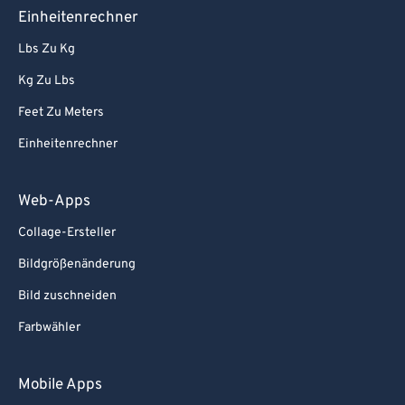
90
90
Einheitenrechner
91
91
Lbs Zu Kg
92
92
Kg Zu Lbs
93
93
Feet Zu Meters
94
94
Einheitenrechner
95
95
96
96
Web-Apps
97
97
Collage-Ersteller
98
98
Bildgrößenänderung
99
99
Bild zuschneiden
Farbwähler
Mobile Apps