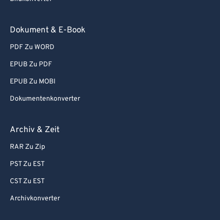
77
77
78
78
Dokument & E-Book
79
79
PDF Zu WORD
80
80
EPUB Zu PDF
81
81
EPUB Zu MOBI
82
82
Dokumentenkonverter
83
83
84
84
Archiv & Zeit
85
85
RAR Zu Zip
86
86
PST Zu EST
87
87
CST Zu EST
88
88
Archivkonverter
89
89