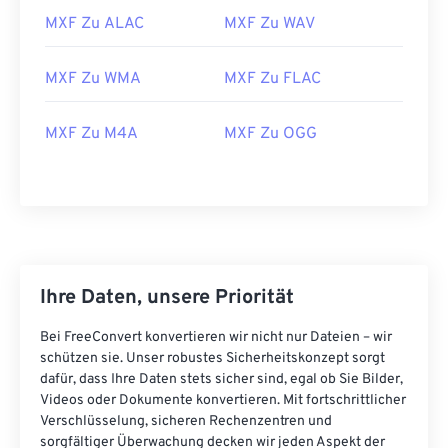
MXF Zu ALAC
MXF Zu WAV
25
25
25
25
25
25
26
26
26
26
26
26
MXF Zu WMA
MXF Zu FLAC
27
27
27
27
27
27
28
28
28
28
28
28
MXF Zu M4A
MXF Zu OGG
29
29
29
29
29
29
30
30
30
30
30
30
31
31
31
31
31
31
32
32
32
32
32
32
Ihre Daten, unsere Priorität
33
33
33
33
33
33
34
34
34
34
34
34
Bei FreeConvert konvertieren wir nicht nur Dateien – wir
schützen sie. Unser robustes Sicherheitskonzept sorgt
35
35
35
35
35
35
dafür, dass Ihre Daten stets sicher sind, egal ob Sie Bilder,
Videos oder Dokumente konvertieren. Mit fortschrittlicher
36
36
36
36
36
36
Verschlüsselung, sicheren Rechenzentren und
37
37
37
37
37
37
sorgfältiger Überwachung decken wir jeden Aspekt der