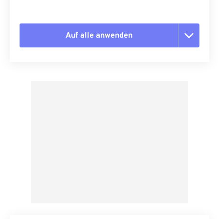
Auf alle anwenden
Alle Optionen zurücksetzen
Aus Vorgabe anwenden
Als Vorgabe speichern