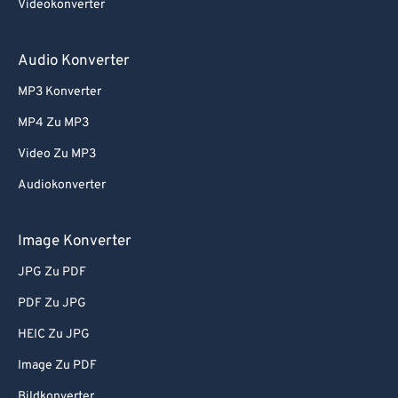
Videokonverter
64
64
65
65
Audio Konverter
66
66
MP3 Konverter
67
67
MP4 Zu MP3
68
68
Video Zu MP3
69
69
Audiokonverter
70
70
71
71
Image Konverter
72
72
JPG Zu PDF
73
73
PDF Zu JPG
74
74
HEIC Zu JPG
75
75
Image Zu PDF
76
76
Bildkonverter