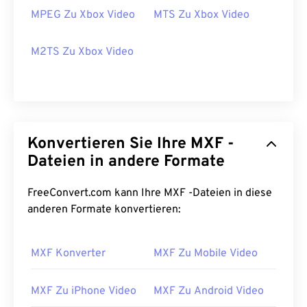
00
00
00
00
00
00
00
00
MPEG Zu Xbox Video
MTS Zu Xbox Video
00
00
00
00
00
00
00
00
M2TS Zu Xbox Video
01
01
01
01
01
01
01
01
02
02
02
02
02
02
02
02
03
03
03
03
03
03
03
03
Konvertieren Sie Ihre MXF -
04
04
04
04
04
04
04
04
Dateien in andere Formate
05
05
05
05
05
05
05
05
06
06
06
06
06
06
06
06
FreeConvert.com kann Ihre MXF -Dateien in diese
anderen Formate konvertieren:
07
07
07
07
07
07
07
07
08
08
08
08
08
08
08
08
MXF Konverter
MXF Zu Mobile Video
09
09
09
09
09
09
09
09
10
10
10
10
10
10
10
10
MXF Zu iPhone Video
MXF Zu Android Video