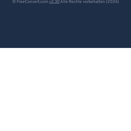
© FreeConvert.com
v2.30
Alle Rechte vorbehalten (2026)
Español
Français
Português
Italiano
Dutch
日本語
简体中文
繁體中文
한국어
Svenska
Türkçe