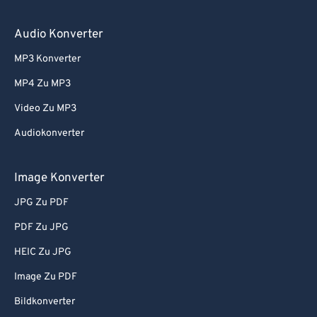
59
59
59
59
59
59
60
60
Audio Konverter
61
61
MP3 Konverter
62
62
MP4 Zu MP3
63
63
Video Zu MP3
64
64
Audiokonverter
65
65
66
66
Image Konverter
67
67
JPG Zu PDF
68
68
PDF Zu JPG
69
69
HEIC Zu JPG
70
70
Image Zu PDF
71
71
Bildkonverter
72
72