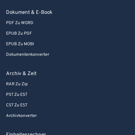
73
73
Dokument & E-Book
74
74
PDF Zu WORD
75
75
EPUB Zu PDF
76
76
EPUB Zu MOBI
77
77
Dokumentenkonverter
78
78
79
79
Archiv & Zeit
80
80
RAR Zu Zip
81
81
PST Zu EST
82
82
CST Zu EST
83
83
Archivkonverter
84
84
85
85