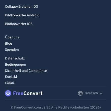
99
99
Collage-Ersteller iOS
Bildkonverter Android
Bildkonverter iOS
Über uns
Blog
Spenden
Datenschutz
Bedingungen
Sicherheit und Compliance
Kontakt
status
Deutsch
English
Deutsch
© FreeConvert.com
v2.30
Alle Rechte vorbehalten (2026)