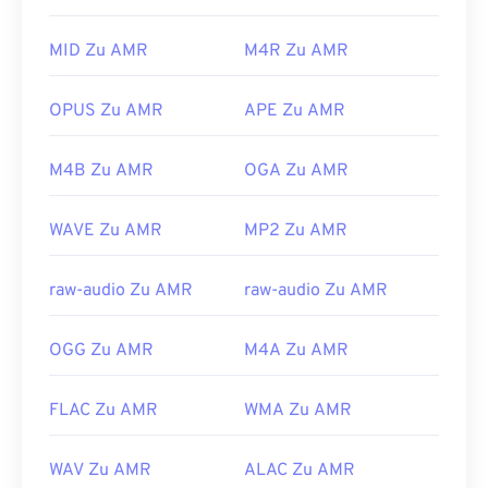
Entwickelt von:
Blu-ray Disc Association
Software öffnen, beispielsweise mit dem
Erstveröffentlichung:
2006
kostenlosen Audiobearbeitungsprogramm
MID Zu AMR
M4R Zu AMR
Audacity
. Laden Sie Audacity einfach von
Nützliche Links:
SourceForge.net
herunter. Da AMR-Dateien stark
OPUS Zu AMR
APE Zu AMR
https://en.wikipedia.org/wiki/.m2ts
komprimiert sind und sich auf Schmalbandsignale
https://www.lifewire.com/m2ts-file
konzentrieren, eignen sie sich nicht für
M4B Zu AMR
OGA Zu AMR
Musikdateien.
Entwickelt von:
3rd Generation Partnership
WAVE Zu AMR
MP2 Zu AMR
Project (3GPP)
Erstveröffentlichung:
1999
raw-audio Zu AMR
raw-audio Zu AMR
Nützliche Links:
OGG Zu AMR
M4A Zu AMR
https://en.wikipedia.org/wiki/Adaptive_Multi-
Rate_audio_codec
FLAC Zu AMR
WMA Zu AMR
https://www.etsi.org/
WAV Zu AMR
ALAC Zu AMR