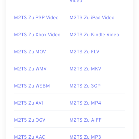
Video
M2TS Zu PSP Video
M2TS Zu iPad Video
M2TS Zu Xbox Video
M2TS Zu Kindle Video
00
00
00
00
00
00
00
00
M2TS Zu MOV
M2TS Zu FLV
M2TS Zu WMV
M2TS Zu MKV
00
00
00
00
00
00
00
00
01
01
01
01
01
01
01
01
M2TS Zu WEBM
M2TS Zu 3GP
02
02
02
02
02
02
02
02
M2TS Zu AVI
M2TS Zu MP4
03
03
03
03
03
03
03
03
04
04
04
04
04
04
04
04
M2TS Zu OGV
M2TS Zu AIFF
05
05
05
05
05
05
05
05
06
06
06
06
06
06
06
06
M2TS Zu AAC
M2TS Zu MP3