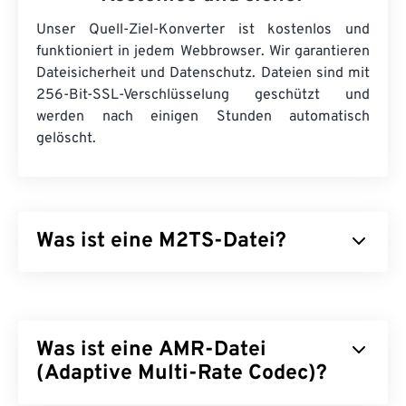
Unser Quell-Ziel-Konverter ist kostenlos und
funktioniert in jedem Webbrowser. Wir garantieren
Dateisicherheit und Datenschutz. Dateien sind mit
256-Bit-SSL-Verschlüsselung geschützt und
werden nach einigen Stunden automatisch
gelöscht.
Was ist eine M2TS-Datei?
M2TS ist ein Containerdateiformat für
Blu-ray
und
Advanced Video Coding High Definition (
AVCHD
).
Es handelt sich um einen proprietären digitalen
Was ist eine AMR-Datei
Video- und Filmdateityp, der in der Regel aus
verschlüsselten Inhalten auf Blu-ray-Disks für den
(Adaptive Multi-Rate Codec)?
privaten Gebrauch besteht. Es unterstützt auch