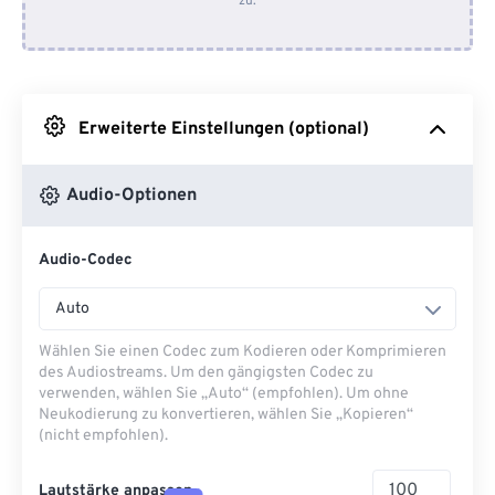
zu.
Von Dropbox
Von Google Drive
Erweiterte Einstellungen (optional)
Von OneDrive
Audio-Optionen
Von URL
Audio-Codec
Auto
Wählen Sie einen Codec zum Kodieren oder Komprimieren
des Audiostreams. Um den gängigsten Codec zu
verwenden, wählen Sie „Auto“ (empfohlen). Um ohne
Neukodierung zu konvertieren, wählen Sie „Kopieren“
(nicht empfohlen).
Lautstärke anpassen