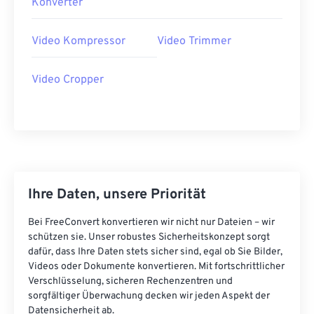
Konverter
20
20
20
20
20
20
20
20
21
21
21
21
21
21
21
21
Video Kompressor
Video Trimmer
22
22
22
22
22
22
22
22
Video Cropper
23
23
23
23
23
23
23
23
24
24
24
24
24
24
25
25
25
25
25
25
26
26
26
26
26
26
27
27
27
27
27
27
Ihre Daten, unsere Priorität
28
28
28
28
28
28
Bei FreeConvert konvertieren wir nicht nur Dateien – wir
29
29
29
29
29
29
schützen sie. Unser robustes Sicherheitskonzept sorgt
dafür, dass Ihre Daten stets sicher sind, egal ob Sie Bilder,
30
30
30
30
30
30
Videos oder Dokumente konvertieren. Mit fortschrittlicher
31
31
31
31
31
31
Verschlüsselung, sicheren Rechenzentren und
sorgfältiger Überwachung decken wir jeden Aspekt der
32
32
32
32
32
32
Datensicherheit ab.