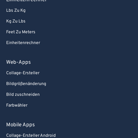
Einheitenrechner
86
86
Lbs Zu Kg
87
87
Kg Zu Lbs
88
88
Feet Zu Meters
89
89
Einheitenrechner
90
90
91
91
Web-Apps
92
92
Collage-Ersteller
93
93
Bildgrößenänderung
94
94
Bild zuschneiden
95
95
Farbwähler
96
96
97
97
Mobile Apps
98
98
Collage-Ersteller Android