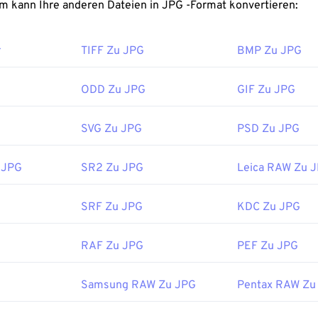
FreeConvert.com kann Ihre anderen Dateien in JPG -Format konvertieren:
noch bessere Komprimierung benötigen, können Sie
JPG in W
ein neueres und besser komprimierbares Dateiformat.
r
TIFF Zu JPG
BMP Zu JPG
t man eine JPG-Datei?
ODD Zu JPG
GIF Zu JPG
betrachter und Anwendungen erkennen und können JPG-Dateien 
lklick auf die JPG-Datei öffnet sie in der Regel in Ihrem Stan
SVG Zu JPG
PSD Zu JPG
, Bildeditor oder Webbrowser. Um eine bestimmte Anwendung
en, klicken Sie mit der rechten Maustaste und wählen Sie „Öf
 JPG
SR2 Zu JPG
Leica RAW Zu 
erden in gängigen Webbrowsern wie
Chrome
, Microsoft-Anwe
os
und Mac OS-Anwendungen wie
Apple Preview
automatisch g
zum Ändern der Größe von JPEG-Bildern unser Tool
„Image R
SRF Zu JPG
KDC Zu JPG
:
Joint Photographic Experts Group
RAF Zu JPG
PEF Zu JPG
ichung:
18. September 1992
-Tools:
Samsung RAW Zu JPG
Pentax RAW Zu
 unseren
Farbwähler,
um Farben aus Bildern auszuwählen