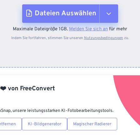
Dateien Auswählen
Maximale Dateigröße 1GB.
Melden Sie sich an
für mehr
Vom Gerät
Indem Sie fortfahren, stimmen Sie unseren
Nutzungsbedingungen
zu.
Von Dropbox
Von Google Drive
❤️
von
FreeConvert
Von OneDrive
pSnap, unsere leistungsstarken KI-Fotobearbeitungstools.
Von URL
ntfernen
KI-Bildgenerator
Magischer Radierer