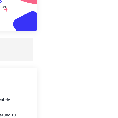
nter.
ateien
erung zu