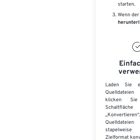
starten.
Wenn der 
herunter
Einfa
verwe
Laden Sie ei
Quelldateie
klicken Si
Schaltfläche
„Konvertieren“
Quelldateien
stapelwei
Zielformat konv