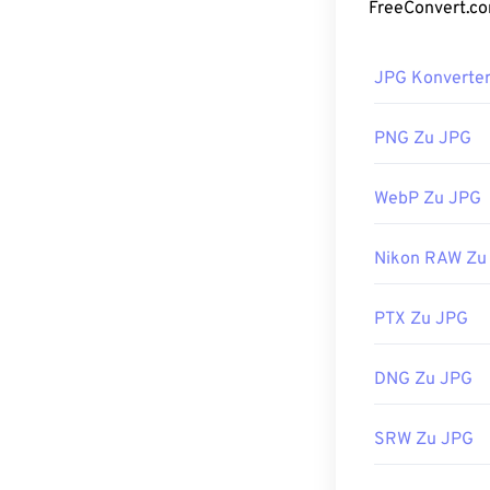
Wenn Sie eine 
konvertieren, 
JPG Konverte
Wie öffne
PNG Zu JPG
Fast alle Bild
einfacher Doppe
WebP Zu JPG
Bildbetrachter
Datei auszuwähl
Nikon RAW Zu
JPG-Dateien w
Microsoft Phot
Verwenden Sie 
PTX Zu JPG
Entwickelt von
DNG Zu JPG
Erstveröffentl
Verwandte JPG
SRW Zu JPG
Verwenden Sie