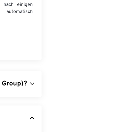
 nach einigen
automatisch
s Group)?
 Fotos und
n JPG ist der
en sich JPG-
ebsites. Mit
% reduzieren!