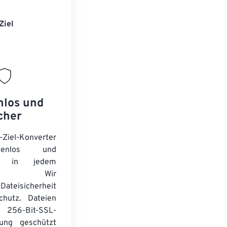
Ziel
nlos und
cher
-Ziel-Konverter
tenlos und
ert in jedem
wser. Wir
Dateisicherheit
chutz. Dateien
256-Bit-SSL-
lung geschützt