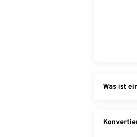
Was ist e
JPG (Joint Phot
Grafiken mithi
Grund für seine
Dateien hervor
unserem
JPEG-