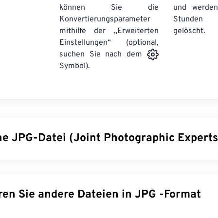
können Sie die
und werden
Konvertierungsparameter
Stunden 
mithilfe der „Erweiterten
gelöscht.
Einstellungen“ (optional,
suchen Sie nach dem
Symbol).
ine JPG-Datei (Joint Photographic Expert
ographic Experts Group) ist ein universelles Dateiformat, das
lfe eines Algorithmus komprimiert. Die hohe Komprimierung vo
 weite Verbreitung. Aufgrund ihrer relativ geringen Größe eign
Konvertieren Sie andere Dateien in JPG -Format
ragend für den Transport im Internet und die Verwendung auf W
Komprimierungstool
können Sie
die Dateigröße um bis zu 80 