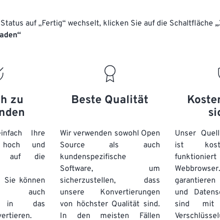
Status auf „Fertig“ wechselt, klicken Sie auf die Schaltfläche
„
laden“
ch zu
Beste Qualität
Koste
nden
si
nfach Ihre
Wir verwenden sowohl Open
Unser Quell
n hoch und
Source als auch
ist kos
e auf die
kundenspezifische
funktioni
Software, um
Webbro
. Sie können
sicherzustellen, dass
garantieren 
auch
unsere Konvertierungen
und Datens
se in das
von höchster Qualität sind.
sind mit 
ertieren.
In den meisten Fällen
Verschlüsse