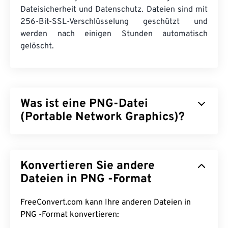
Dateisicherheit und Datenschutz. Dateien sind mit
256-Bit-SSL-Verschlüsselung geschützt und
werden nach einigen Stunden automatisch
gelöscht.
Was ist eine PNG-Datei
(Portable Network Graphics)?
Portable Network Graphics (PNG) ist ein
rasterbasierter
Dateityp, der Bilder für die
Konvertieren Sie andere
Portabilität komprimiert. PNG-Bilder können
RGB-
oder
RGBA-
Farben enthalten und unterstützen
Dateien in PNG -Format
Transparenz, wodurch sie sich ideal für die
Verwendung in Symbolen oder Grafikdesigns
FreeConvert.com kann Ihre anderen Dateien in
eignen. PNG unterstützt auch Animationen mit
PNG -Format konvertieren:
besserer Transparenz (probieren Sie unseren
GIF-