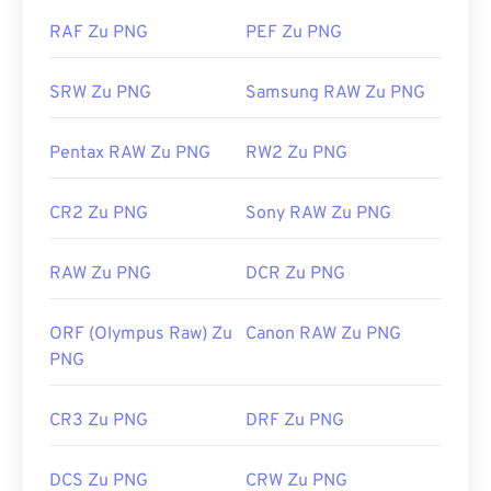
Einfügen in eine Webseite vorsichtig. Ein
RAF Zu PNG
PEF Zu PNG
interessantes Feature von PNG-Dateien ist die
Möglichkeit, Transparenz im Bild zu erzeugen,
SRW Zu PNG
Samsung RAW Zu PNG
insbesondere einen transparenten Hintergrund.
Pentax RAW Zu PNG
RW2 Zu PNG
Entwickelt von:
PNG Development Group
Erstveröffentlichung:
1. Oktober 1996
CR2 Zu PNG
Sony RAW Zu PNG
Nützliche Links:
RAW Zu PNG
DCR Zu PNG
LifeWire-Artikel zu PNGs
Wiki-Artikel zu PNGs
ORF (Olympus Raw) Zu
Canon RAW Zu PNG
Verwandte PNG-Tools:
PNG
Verwenden Sie unseren
Farbwähler,
um Farben aus
CR3 Zu PNG
DRF Zu PNG
Bildern auszuwählen
DCS Zu PNG
CRW Zu PNG