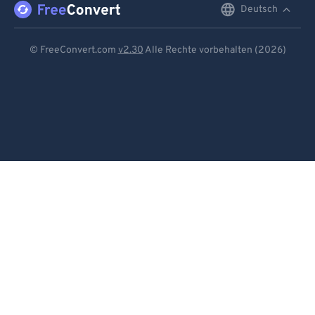
Deutsch
English
Deutsch
© FreeConvert.com
v2.30
Alle Rechte vorbehalten (2026)
Español
Français
Português
Italiano
Dutch
日本語
简体中文
繁體中文
한국어