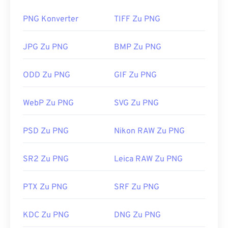
zu-APNG-Konverter
). Die Vorteile von PNG sind:
PNG Konverter
TIFF Zu PNG
Außerdem ist PNG ein
offenes Format
mit
verlustfreier Komprimierung
.
JPG Zu PNG
BMP Zu PNG
Wie öffnet man eine PNG-Datei?
ODD Zu PNG
GIF Zu PNG
PNG-Dateien lassen sich in der Regel im Standard-
Bildbetrachter Ihres Betriebssystems öffnen. PNG-
WebP Zu PNG
SVG Zu PNG
Dateien lassen sich auch in allen Webbrowsern
problemlos anzeigen. Sollten Sie Probleme beim
Öffnen von PNG-Dateien haben, verwenden Sie
PSD Zu PNG
Nikon RAW Zu PNG
unsere Konverter
von PNG zu JPG
,
PNG zu WebP
oder
PNG zu BMP
.
SR2 Zu PNG
Leica RAW Zu PNG
PTX Zu PNG
SRF Zu PNG
Alternative Programme wie
GIMP
oder
Adobe
Photoshop
eignen sich zum Öffnen und Bearbeiten
von PNG-Dateien. PNG-Dateien sind etwas größer
KDC Zu PNG
DNG Zu PNG
als andere Dateitypen. Seien Sie daher beim