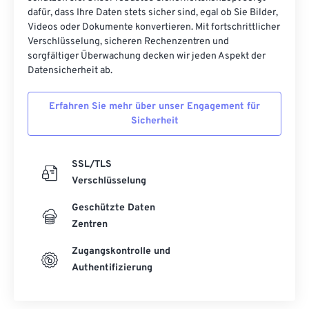
26
26
26
26
26
26
dafür, dass Ihre Daten stets sicher sind, egal ob Sie Bilder,
Videos oder Dokumente konvertieren. Mit fortschrittlicher
27
27
27
27
27
27
Verschlüsselung, sicheren Rechenzentren und
sorgfältiger Überwachung decken wir jeden Aspekt der
28
28
28
28
28
28
Datensicherheit ab.
29
29
29
29
29
29
30
30
30
30
30
30
Erfahren Sie mehr über unser Engagement für
Sicherheit
31
31
31
31
31
31
32
32
32
32
32
32
SSL/TLS
33
33
33
33
33
33
Verschlüsselung
34
34
34
34
34
34
Geschützte Daten
35
35
35
35
35
35
Zentren
36
36
36
36
36
36
Zugangskontrolle und
Authentifizierung
37
37
37
37
37
37
38
38
38
38
38
38