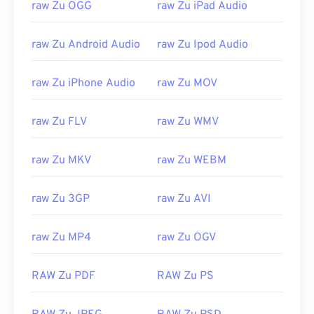
raw Zu OGG
raw Zu iPad Audio
00
00
00
00
00
00
00
00
01
01
01
01
01
01
01
01
raw Zu Android Audio
raw Zu Ipod Audio
02
02
02
02
02
02
02
02
raw Zu iPhone Audio
raw Zu MOV
03
03
03
03
03
03
03
03
04
04
04
04
04
04
04
04
raw Zu FLV
raw Zu WMV
05
05
05
05
05
05
05
05
raw Zu MKV
raw Zu WEBM
06
06
06
06
06
06
06
06
07
07
07
07
07
07
07
07
raw Zu 3GP
raw Zu AVI
08
08
08
08
08
08
08
08
09
09
09
09
09
09
09
09
raw Zu MP4
raw Zu OGV
10
10
10
10
10
10
10
10
RAW Zu PDF
RAW Zu PS
11
11
11
11
11
11
11
11
12
12
12
12
12
12
12
12