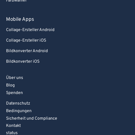
Farbwähler
92
92
93
93
Mobile Apps
94
94
Collage-Ersteller Android
95
95
Collage-Ersteller iOS
96
96
Bildkonverter Android
97
97
Bildkonverter iOS
98
98
99
99
Über uns
Blog
Spenden
Datenschutz
Bedingungen
Sicherheit und Compliance
Kontakt
status