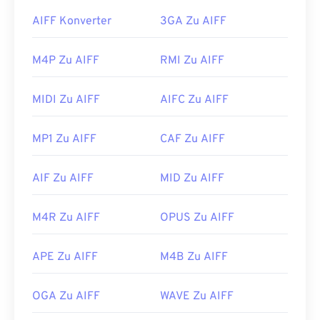
Punkte
und Noten lokalisieren, was für Musiker
AIFF Konverter
3GA Zu AIFF
nützlich ist.
Wie öffnet man eine AIFF-Datei?
M4P Zu AIFF
RMI Zu AIFF
Standardmäßig wird AIFF je nach Betriebssystem
MIDI Zu AIFF
AIFC Zu AIFF
im
Windows Media Player
oder
in iTunes
geöffnet.
Andere Programme, die AIFF öffnen, sind
VLC
MP1 Zu AIFF
CAF Zu AIFF
Media Player
,
Audacity
,
Winamp
und
Elmedia
Player
.
AIF Zu AIFF
MID Zu AIFF
Bitte beachten Sie, dass Sie die AIFF-Datei auf
einem
Android-
oder Nicht-Apple-Gerät
konvertieren müssen, um sie öffnen zu können –
M4R Zu AIFF
OPUS Zu AIFF
wahrscheinlich in eine MP3-Datei. Mobile Apple-
Produkte öffnen AIFF-Dateien ohne
APE Zu AIFF
M4B Zu AIFF
Dateikonvertierung.
Entwickelt von:
Apple Inc.
OGA Zu AIFF
WAVE Zu AIFF
Erstveröffentlichung:
1988