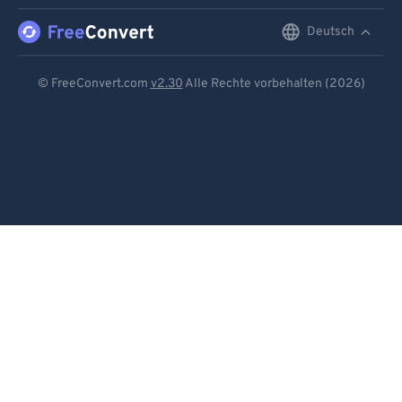
Deutsch
English
Deutsch
© FreeConvert.com
v2.30
Alle Rechte vorbehalten (2026)
Español
Français
Português
Italiano
Dutch
日本語
简体中文
繁體中文
한국어