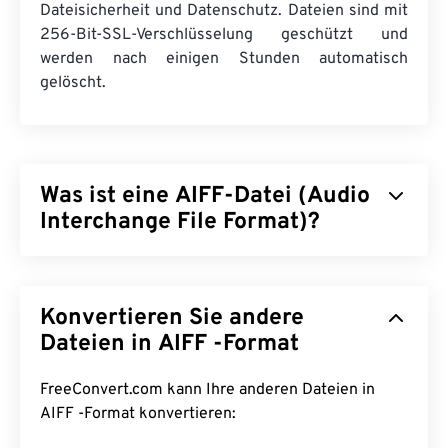
Dateisicherheit und Datenschutz. Dateien sind mit
256-Bit-SSL-Verschlüsselung geschützt und
werden nach einigen Stunden automatisch
gelöscht.
Was ist eine AIFF-Datei (Audio
Interchange File Format)?
Apple
hat das Audio Interchange File Format (AIFF)
zur Speicherung hochwertiger digitaler Audiodaten
Konvertieren Sie andere
(Wellenform) entwickelt. Es wird von vielen
professionellen Anwendern, insbesondere von
Dateien in AIFF -Format
Apple-Plattformen, verwendet. Es ist
verlustfrei
,
d. h. es kommt zu keinem Qualitäts- oder
FreeConvert.com kann Ihre anderen Dateien in
Datenverlust gegenüber dem Original, benötigt
AIFF -Format konvertieren:
aber auch mehr Speicherplatz. AIFF kann
Loop-