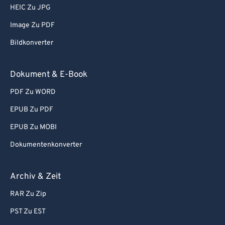
65
65
HEIC Zu JPG
66
66
Image Zu PDF
67
67
Bildkonverter
68
68
69
69
Dokument & E-Book
70
70
PDF Zu WORD
71
71
EPUB Zu PDF
72
72
EPUB Zu MOBI
73
73
Dokumentenkonverter
74
74
75
75
Archiv & Zeit
76
76
RAR Zu Zip
77
77
PST Zu EST
78
78