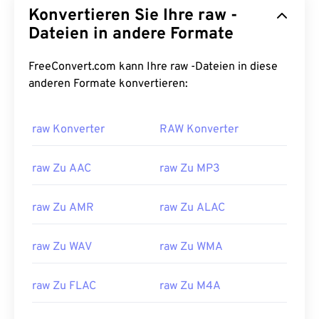
Konvertieren Sie Ihre raw -
Dateien in andere Formate
FreeConvert.com kann Ihre raw -Dateien in diese
anderen Formate konvertieren:
raw Konverter
RAW Konverter
raw Zu AAC
raw Zu MP3
raw Zu AMR
raw Zu ALAC
raw Zu WAV
raw Zu WMA
00
00
00
00
00
00
00
00
raw Zu FLAC
raw Zu M4A