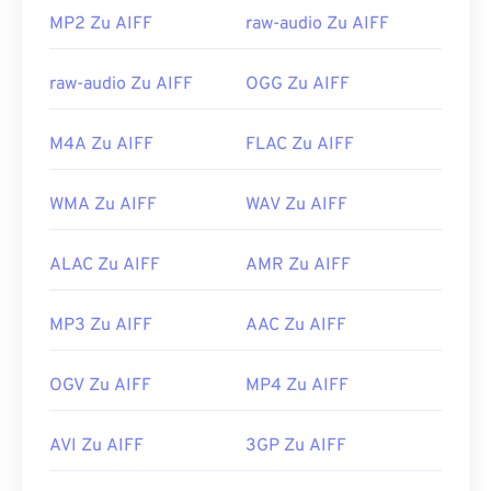
MP2 Zu AIFF
raw-audio Zu AIFF
Nützliche Links:
https://en.wikipedia.org/wiki/Audio_Interchange_File_F
raw-audio Zu AIFF
OGG Zu AIFF
https://www.lifewire.com/aiff-aif-aifc-files-
2619569
M4A Zu AIFF
FLAC Zu AIFF
WMA Zu AIFF
WAV Zu AIFF
ALAC Zu AIFF
AMR Zu AIFF
MP3 Zu AIFF
AAC Zu AIFF
OGV Zu AIFF
MP4 Zu AIFF
AVI Zu AIFF
3GP Zu AIFF