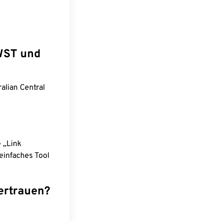
AWST und
alian Central
e „Link
einfaches Tool
ertrauen?