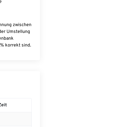
e
chnung zwischen
 der Umstellung
tenbank
% korrekt sind.
eit