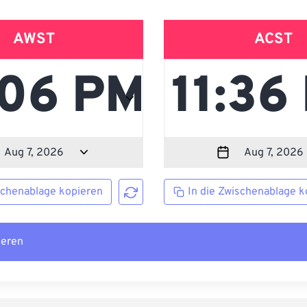
AWST
ACST
schenablage kopieren
In die Zwischenablage k
ieren