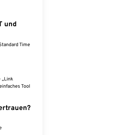
T und
 Standard Time
e „Link
einfaches Tool
ertrauen?
e