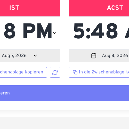
IST
ACST
schenablage kopieren
In die Zwischenablage k
ieren