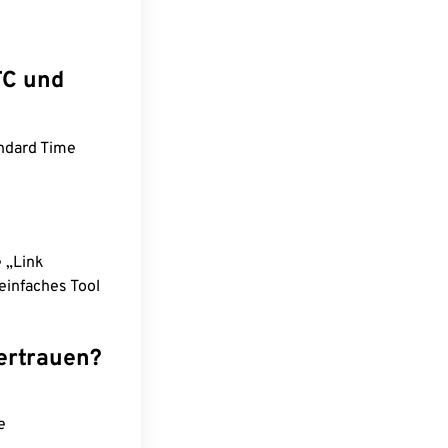
TC und
ndard Time
e „Link
einfaches Tool
ertrauen?
e