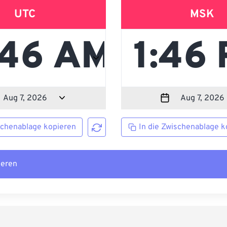
UTC
MSK
schenablage kopieren
In die Zwischenablage k
ieren