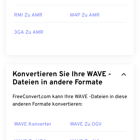
RMI Zu AMR
M4P Zu AMR
3GA Zu AMR
Konvertieren Sie Ihre WAVE -
Dateien in andere Formate
FreeConvert.com kann Ihre WAVE -Dateien in diese
anderen Formate konvertieren:
00
00
00
00
00
00
00
00
WAVE Konverter
WAVE Zu OGV
00
00
00
00
00
00
00
00