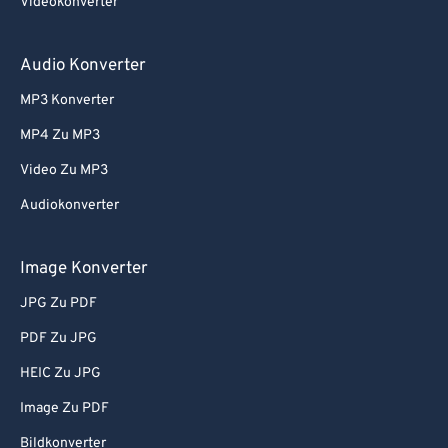
Videokonverter
54
54
54
54
54
54
55
55
55
55
55
55
Audio Konverter
56
56
56
56
56
56
MP3 Konverter
57
57
57
57
57
57
MP4 Zu MP3
58
58
58
58
58
58
Video Zu MP3
59
59
59
59
59
59
Audiokonverter
60
60
61
61
Image Konverter
62
62
JPG Zu PDF
63
63
PDF Zu JPG
64
64
HEIC Zu JPG
65
65
Image Zu PDF
66
66
Bildkonverter