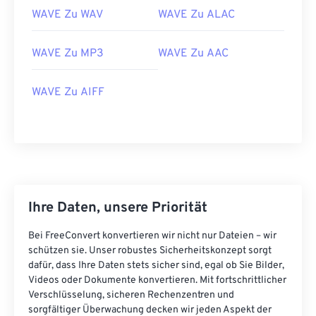
14
14
14
14
14
14
14
14
WAVE Zu WAV
WAVE Zu ALAC
15
15
15
15
15
15
15
15
16
16
16
16
16
16
16
16
WAVE Zu MP3
WAVE Zu AAC
17
17
17
17
17
17
17
17
WAVE Zu AIFF
18
18
18
18
18
18
18
18
19
19
19
19
19
19
19
19
20
20
20
20
20
20
20
20
21
21
21
21
21
21
21
21
22
22
22
22
22
22
22
22
Ihre Daten, unsere Priorität
23
23
23
23
23
23
23
23
Bei FreeConvert konvertieren wir nicht nur Dateien – wir
24
24
24
24
24
24
schützen sie. Unser robustes Sicherheitskonzept sorgt
25
25
25
25
25
25
dafür, dass Ihre Daten stets sicher sind, egal ob Sie Bilder,
Videos oder Dokumente konvertieren. Mit fortschrittlicher
26
26
26
26
26
26
Verschlüsselung, sicheren Rechenzentren und
sorgfältiger Überwachung decken wir jeden Aspekt der
27
27
27
27
27
27