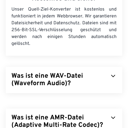
Unser Quell-Ziel-Konverter ist kostenlos und
funktioniert in jedem Webbrowser. Wir garantieren
Dateisicherheit und Datenschutz. Dateien sind mit
256-Bit-SSL-Verschlüsselung geschützt und
werden nach einigen Stunden automatisch
gelöscht.
Was ist eine WAV-Datei
(Waveform Audio)?
Waveform Audio (WAV) ist das beliebteste digitale
Audioformat für unkomprimierte Audiodateien.
WAV ist das Ergebnis der Weiterentwicklung des
Was ist eine AMR-Datei
Resource Interchange File Format (RIFF)
von IBM
und Windows. WAV-Dateien sind deutlich größer als
(Adaptive Multi-Rate Codec)?