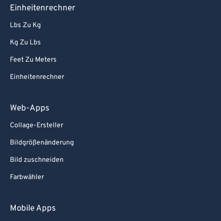
80
80
Einheitenrechner
81
81
Lbs Zu Kg
82
82
Kg Zu Lbs
83
83
Feet Zu Meters
84
84
Einheitenrechner
85
85
86
86
Web-Apps
87
87
Collage-Ersteller
88
88
Bildgrößenänderung
89
89
Bild zuschneiden
90
90
Farbwähler
91
91
92
92
Mobile Apps