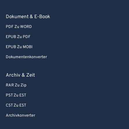
67
67
68
68
Dokument & E-Book
69
69
PDF Zu WORD
70
70
EPUB Zu PDF
71
71
EPUB Zu MOBI
72
72
Dokumentenkonverter
73
73
74
74
Archiv & Zeit
75
75
RAR Zu Zip
76
76
PST Zu EST
77
77
CST Zu EST
78
78
Archivkonverter
79
79