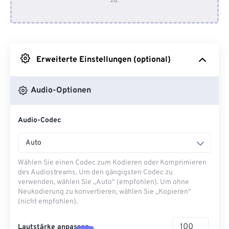
zu.
Von Dropbox
Von Google Drive
Erweiterte Einstellungen (optional)
Von OneDrive
Audio-Optionen
Von URL
Audio-Codec
Auto
Wählen Sie einen Codec zum Kodieren oder Komprimieren
des Audiostreams. Um den gängigsten Codec zu
verwenden, wählen Sie „Auto“ (empfohlen). Um ohne
Neukodierung zu konvertieren, wählen Sie „Kopieren“
(nicht empfohlen).
Lautstärke anpassen