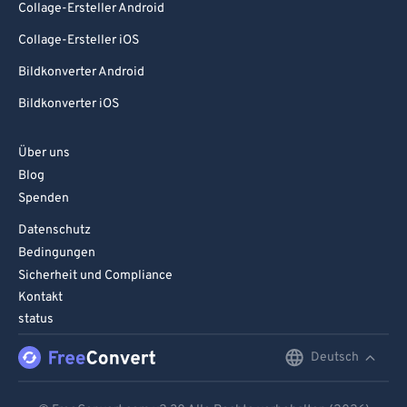
93
93
Collage-Ersteller Android
94
94
Collage-Ersteller iOS
95
95
Bildkonverter Android
96
96
Bildkonverter iOS
97
97
Über uns
98
98
Blog
99
99
Spenden
Datenschutz
Bedingungen
Sicherheit und Compliance
Kontakt
status
Deutsch
English
Deutsch