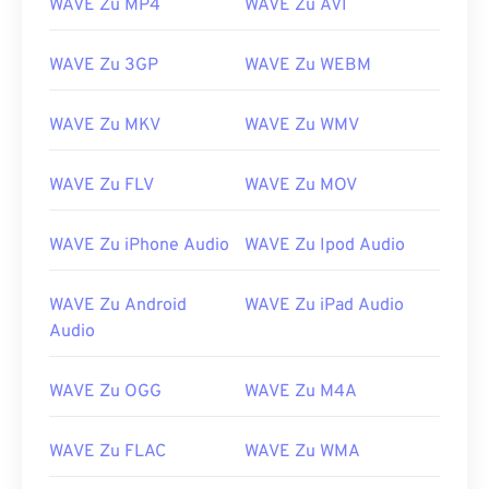
WAVE Zu MP4
WAVE Zu AVI
01
01
01
01
01
01
01
01
02
02
02
02
02
02
02
02
WAVE Zu 3GP
WAVE Zu WEBM
03
03
03
03
03
03
03
03
04
04
04
04
04
04
04
04
WAVE Zu MKV
WAVE Zu WMV
05
05
05
05
05
05
05
05
WAVE Zu FLV
WAVE Zu MOV
06
06
06
06
06
06
06
06
07
07
07
07
07
07
07
07
WAVE Zu iPhone Audio
WAVE Zu Ipod Audio
08
08
08
08
08
08
08
08
WAVE Zu Android
WAVE Zu iPad Audio
09
09
09
09
09
09
09
09
Audio
10
10
10
10
10
10
10
10
11
11
11
11
11
11
11
11
WAVE Zu OGG
WAVE Zu M4A
12
12
12
12
12
12
12
12
WAVE Zu FLAC
WAVE Zu WMA
13
13
13
13
13
13
13
13