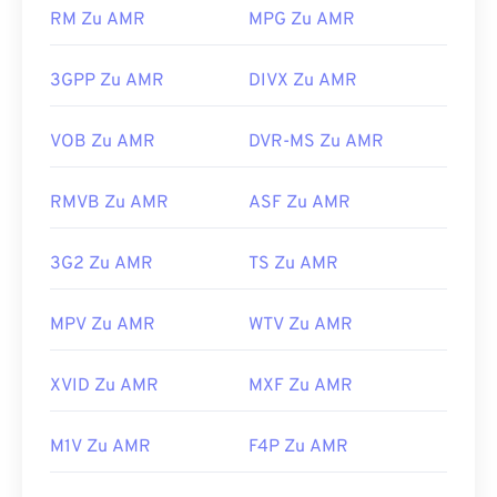
Entwickelt von:
Microsoft
,
IBM
RM Zu AMR
MPG Zu AMR
AMR-Dateien lassen sich auch mit anderer
Erstveröffentlichung: 1991
Software öffnen, beispielsweise mit dem
kostenlosen Audiobearbeitungsprogramm
3GPP Zu AMR
DIVX Zu AMR
Nützliche Links:
Audacity
. Laden Sie Audacity einfach von
https://en.wikipedia.org/wiki/WAV
SourceForge.net
herunter. Da AMR-Dateien stark
VOB Zu AMR
DVR-MS Zu AMR
https://www.techopedia.com/definition/12636/wavefor
komprimiert sind und sich auf Schmalbandsignale
audio-wav
konzentrieren, eignen sie sich nicht für
RMVB Zu AMR
ASF Zu AMR
Musikdateien.
Entwickelt von:
3rd Generation Partnership
3G2 Zu AMR
TS Zu AMR
Project (3GPP)
Erstveröffentlichung:
1999
MPV Zu AMR
WTV Zu AMR
Nützliche Links:
XVID Zu AMR
MXF Zu AMR
https://en.wikipedia.org/wiki/Adaptive_Multi-
Rate_audio_codec
M1V Zu AMR
F4P Zu AMR
https://www.etsi.org/