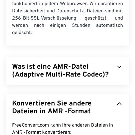
funktioniert in jedem Webbrowser. Wir garantieren
Dateisicherheit und Datenschutz. Dateien sind mit
256-Bit-SSL-Verschlüsselung geschützt und
werden nach einigen Stunden automatisch
gelöscht.
Was ist eine AMR-Datei
(Adaptive Multi-Rate Codec)?
Adaptive Multi-Rate (AMR) ist eine komprimierte
Audiodatei, die häufig zur
Sprachcodierung
Konvertieren Sie andere
verwendet wird. Der AMR-Sprachcodec
konzentriert sich auf Schmalbandsignale und
Dateien in AMR -Format
eignet sich daher ideal für Sprachaufnahmen und
Radio. Er wird regelmäßig im
Global System for
FreeConvert.com kann Ihre anderen Dateien in
Mobile Communications (GSM)
und
Universal
AMR -Format konvertieren: