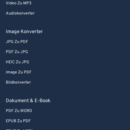
Video Zu MP3
57
57
57
57
57
57
Audiokonverter
58
58
58
58
58
58
59
59
59
59
59
59
Image Konverter
60
60
JPG Zu PDF
61
61
PDF Zu JPG
62
62
HEIC Zu JPG
63
63
Image Zu PDF
64
64
Bildkonverter
65
65
66
66
Dokument & E-Book
67
67
PDF Zu WORD
68
68
EPUB Zu PDF
69
69