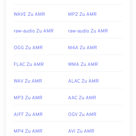
Musikdateien.
Entwickelt von:
3rd Generation Partnership
WAVE Zu AMR
MP2 Zu AMR
Project (3GPP)
Erstveröffentlichung:
1999
raw-audio Zu AMR
raw-audio Zu AMR
Nützliche Links:
OGG Zu AMR
M4A Zu AMR
https://en.wikipedia.org/wiki/Adaptive_Multi-
Rate_audio_codec
FLAC Zu AMR
WMA Zu AMR
https://www.etsi.org/
WAV Zu AMR
ALAC Zu AMR
MP3 Zu AMR
AAC Zu AMR
AIFF Zu AMR
OGV Zu AMR
MP4 Zu AMR
AVI Zu AMR