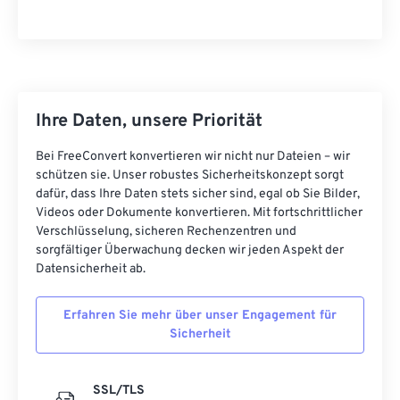
17
17
17
17
17
17
17
17
18
18
18
18
18
18
18
18
19
19
19
19
19
19
19
19
20
20
20
20
20
20
20
20
Ihre Daten, unsere Priorität
21
21
21
21
21
21
21
21
Bei FreeConvert konvertieren wir nicht nur Dateien – wir
22
22
22
22
22
22
22
22
schützen sie. Unser robustes Sicherheitskonzept sorgt
23
23
23
23
23
23
23
23
dafür, dass Ihre Daten stets sicher sind, egal ob Sie Bilder,
Videos oder Dokumente konvertieren. Mit fortschrittlicher
24
24
24
24
24
24
Verschlüsselung, sicheren Rechenzentren und
25
25
25
25
25
25
sorgfältiger Überwachung decken wir jeden Aspekt der
Datensicherheit ab.
26
26
26
26
26
26
27
27
27
27
27
27
Erfahren Sie mehr über unser Engagement für
Sicherheit
28
28
28
28
28
28
29
29
29
29
29
29
SSL/TLS