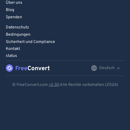
96
96
Über uns
Blog
97
97
Spenden
98
98
Datenschutz
99
99
Bedingungen
Sicherheit und Compliance
Kontakt
status
Deutsch
English
Deutsch
© FreeConvert.com
v2.30
Alle Rechte vorbehalten (2026)
Español
Français
Português
Italiano