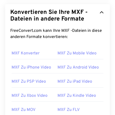
Konvertieren Sie Ihre MXF -
Dateien in andere Formate
FreeConvert.com kann Ihre MXF -Dateien in diese
anderen Formate konvertieren:
MXF Konverter
MXF Zu Mobile Video
00
00
00
00
00
00
00
00
MXF Zu iPhone Video
MXF Zu Android Video
MXF Zu PSP Video
MXF Zu iPad Video
00
00
00
00
00
00
00
00
01
01
01
01
01
01
01
01
MXF Zu Xbox Video
MXF Zu Kindle Video
02
02
02
02
02
02
02
02
03
03
03
03
03
03
03
03
MXF Zu MOV
MXF Zu FLV