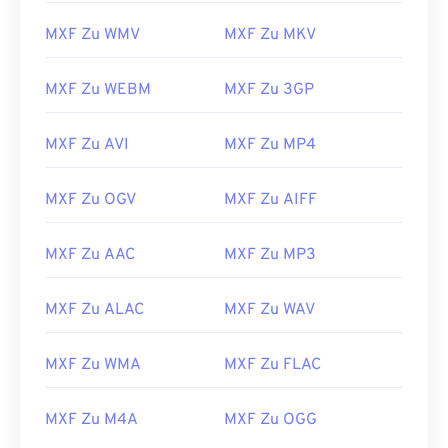
04
04
04
04
04
04
04
04
MXF Zu WMV
MXF Zu MKV
05
05
05
05
05
05
05
05
06
06
06
06
06
06
06
06
MXF Zu WEBM
MXF Zu 3GP
07
07
07
07
07
07
07
07
MXF Zu AVI
MXF Zu MP4
08
08
08
08
08
08
08
08
09
09
09
09
09
09
09
09
MXF Zu OGV
MXF Zu AIFF
10
10
10
10
10
10
10
10
11
11
11
11
11
11
11
11
MXF Zu AAC
MXF Zu MP3
12
12
12
12
12
12
12
12
MXF Zu ALAC
MXF Zu WAV
13
13
13
13
13
13
13
13
14
14
14
14
14
14
14
14
MXF Zu WMA
MXF Zu FLAC
15
15
15
15
15
15
15
15
MXF Zu M4A
MXF Zu OGG
16
16
16
16
16
16
16
16