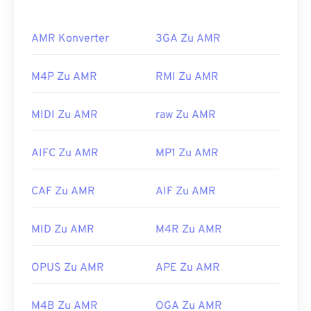
Mobile Telecommunications System (UMTS)
verwendet.
AMR Konverter
3GA Zu AMR
Wie öffnet man eine AMR-Datei?
M4P Zu AMR
RMI Zu AMR
Da AMR-Dateien häufig auf Mobiltelefonen
verwendet werden, unter anderem für MMS-
MIDI Zu AMR
raw Zu AMR
Nachrichten, können sie von den meisten
3G-
Mobilgeräten geöffnet werden. AMR lässt sich
AIFC Zu AMR
MP1 Zu AMR
auch mit
VLC Media Player
,
QuickTime
,
RealPlayer
und
Xine
öffnen.
CAF Zu AMR
AIF Zu AMR
AMR-Dateien lassen sich auch mit anderer
Software öffnen, beispielsweise mit dem
kostenlosen Audiobearbeitungsprogramm
MID Zu AMR
M4R Zu AMR
Audacity
. Laden Sie Audacity einfach von
SourceForge.net
herunter. Da AMR-Dateien stark
OPUS Zu AMR
APE Zu AMR
komprimiert sind und sich auf Schmalbandsignale
konzentrieren, eignen sie sich nicht für
M4B Zu AMR
OGA Zu AMR