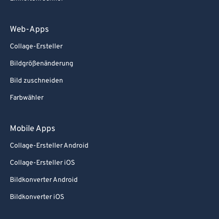
83
83
84
84
Web-Apps
85
85
Collage-Ersteller
86
86
Bildgrößenänderung
87
87
Bild zuschneiden
88
88
Farbwähler
89
89
90
90
Mobile Apps
91
91
Collage-Ersteller Android
92
92
Collage-Ersteller iOS
93
93
Bildkonverter Android
94
94
Bildkonverter iOS
95
95