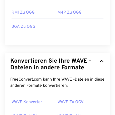
RMI Zu OGG
M4P Zu OGG
3GA Zu OGG
Konvertieren Sie Ihre WAVE -
Dateien in andere Formate
FreeConvert.com kann Ihre WAVE -Dateien in diese
anderen Formate konvertieren:
00
00
00
00
00
00
00
00
WAVE Konverter
WAVE Zu OGV
00
00
00
00
00
00
00
00