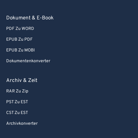
67
67
68
68
Dokument & E-Book
69
69
PDF Zu WORD
70
70
EPUB Zu PDF
71
71
EPUB Zu MOBI
72
72
Dokumentenkonverter
73
73
74
74
Archiv & Zeit
75
75
RAR Zu Zip
76
76
PST Zu EST
77
77
CST Zu EST
78
78
Archivkonverter
79
79