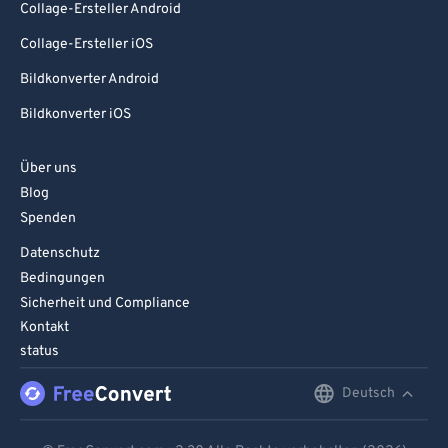
93
93
Collage-Ersteller Android
94
94
Collage-Ersteller iOS
95
95
Bildkonverter Android
96
96
Bildkonverter iOS
97
97
Über uns
98
98
Blog
99
99
Spenden
Datenschutz
Bedingungen
Sicherheit und Compliance
Kontakt
status
Deutsch
English
Deutsch