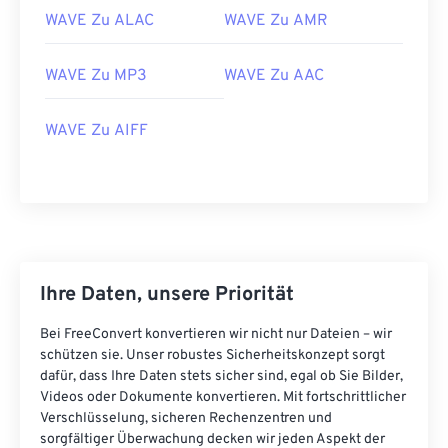
14
14
14
14
14
14
14
14
WAVE Zu ALAC
WAVE Zu AMR
15
15
15
15
15
15
15
15
16
16
16
16
16
16
16
16
WAVE Zu MP3
WAVE Zu AAC
17
17
17
17
17
17
17
17
WAVE Zu AIFF
18
18
18
18
18
18
18
18
19
19
19
19
19
19
19
19
20
20
20
20
20
20
20
20
21
21
21
21
21
21
21
21
22
22
22
22
22
22
22
22
Ihre Daten, unsere Priorität
23
23
23
23
23
23
23
23
Bei FreeConvert konvertieren wir nicht nur Dateien – wir
24
24
24
24
24
24
schützen sie. Unser robustes Sicherheitskonzept sorgt
25
25
25
25
25
25
dafür, dass Ihre Daten stets sicher sind, egal ob Sie Bilder,
Videos oder Dokumente konvertieren. Mit fortschrittlicher
26
26
26
26
26
26
Verschlüsselung, sicheren Rechenzentren und
sorgfältiger Überwachung decken wir jeden Aspekt der
27
27
27
27
27
27