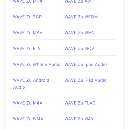
WAVE Zu MP4
WAVE Zu AVI
01
01
01
01
01
01
01
01
02
02
02
02
02
02
02
02
WAVE Zu 3GP
WAVE Zu WEBM
03
03
03
03
03
03
03
03
04
04
04
04
04
04
04
04
WAVE Zu MKV
WAVE Zu WMV
05
05
05
05
05
05
05
05
WAVE Zu FLV
WAVE Zu MOV
06
06
06
06
06
06
06
06
07
07
07
07
07
07
07
07
WAVE Zu iPhone Audio
WAVE Zu Ipod Audio
08
08
08
08
08
08
08
08
WAVE Zu Android
WAVE Zu iPad Audio
09
09
09
09
09
09
09
09
Audio
10
10
10
10
10
10
10
10
11
11
11
11
11
11
11
11
WAVE Zu M4A
WAVE Zu FLAC
12
12
12
12
12
12
12
12
WAVE Zu WMA
WAVE Zu WAV
13
13
13
13
13
13
13
13