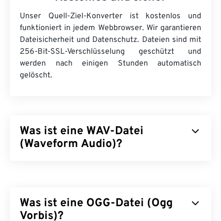
Unser Quell-Ziel-Konverter ist kostenlos und
funktioniert in jedem Webbrowser. Wir garantieren
Dateisicherheit und Datenschutz. Dateien sind mit
256-Bit-SSL-Verschlüsselung geschützt und
werden nach einigen Stunden automatisch
gelöscht.
Was ist eine WAV-Datei
(Waveform Audio)?
Waveform Audio (WAV) ist das beliebteste digitale
Audioformat für unkomprimierte Audiodateien.
WAV ist das Ergebnis der Weiterentwicklung des
Was ist eine OGG-Datei (Ogg
Resource Interchange File Format (RIFF)
von IBM
und Windows. WAV-Dateien sind deutlich größer als
Vorbis)?