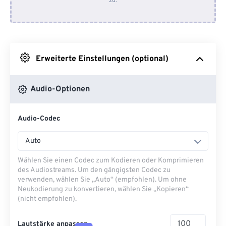
zu.
Von Dropbox
Von Google Drive
Erweiterte Einstellungen (optional)
Von OneDrive
Audio-Optionen
Von URL
Audio-Codec
Auto
Wählen Sie einen Codec zum Kodieren oder Komprimieren
des Audiostreams. Um den gängigsten Codec zu
verwenden, wählen Sie „Auto“ (empfohlen). Um ohne
Neukodierung zu konvertieren, wählen Sie „Kopieren“
(nicht empfohlen).
Lautstärke anpassen