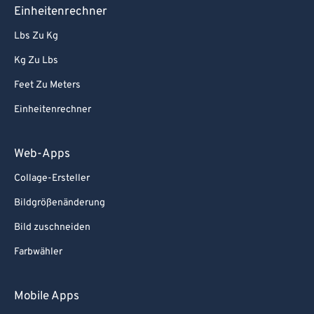
80
80
Einheitenrechner
81
81
Lbs Zu Kg
82
82
Kg Zu Lbs
83
83
Feet Zu Meters
84
84
Einheitenrechner
85
85
86
86
Web-Apps
87
87
Collage-Ersteller
88
88
Bildgrößenänderung
89
89
Bild zuschneiden
90
90
Farbwähler
91
91
92
92
Mobile Apps