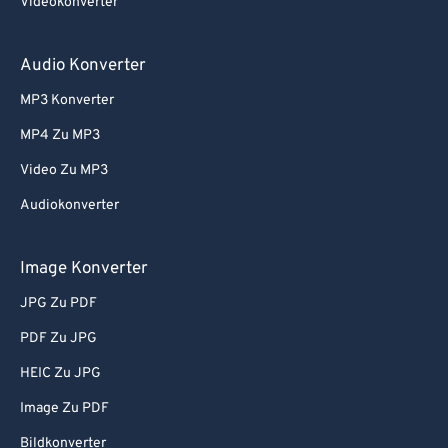
Videokonverter
54
54
54
54
54
54
55
55
55
55
55
55
Audio Konverter
56
56
56
56
56
56
MP3 Konverter
57
57
57
57
57
57
MP4 Zu MP3
58
58
58
58
58
58
Video Zu MP3
59
59
59
59
59
59
Audiokonverter
60
60
61
61
Image Konverter
62
62
JPG Zu PDF
63
63
PDF Zu JPG
64
64
HEIC Zu JPG
65
65
Image Zu PDF
66
66
Bildkonverter