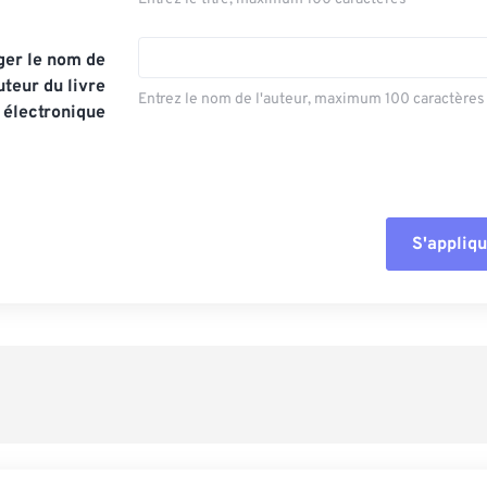
er le nom de
uteur du livre
Entrez le nom de l'auteur, maximum 100 caractères
électronique
S'appliqu
Réinitialiser tout
Appliquer à parti
Enregistrer comm