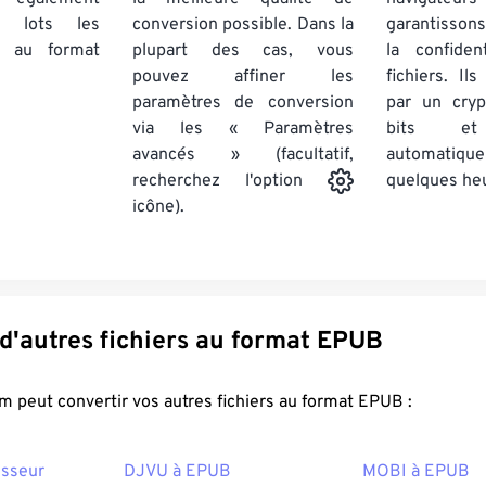
par lots
les
conversion possible. Dans la
garantissons
au format
plupart des cas, vous
la confiden
pouvez affiner les
fichiers. Il
paramètres de conversion
par un cry
via les « Paramètres
bits et
avancés » (facultatif,
automatiq
quelques he
recherchez l'option
icône).
Convertir d'autres fichiers au format EPUB
FreeConvert.com peut convertir vos autres fichiers au format EPUB :
isseur
DJVU à EPUB
MOBI à EPUB