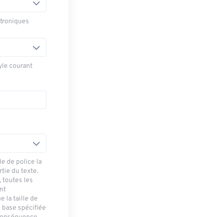
ctroniques
yle courant
le de police la
rtie du texte.
, toutes les
nt
 la taille de
e base spécifiée