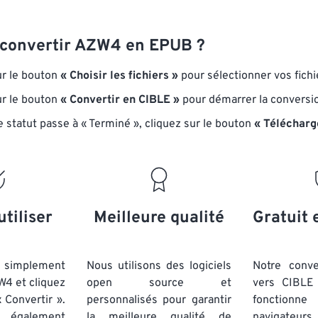
convertir AZW4 en EPUB ?
ur le bouton
« Choisir les fichiers »
pour sélectionner vos fich
ur le bouton
« Convertir en CIBLE »
pour démarrer la conversi
e statut passe à « Terminé », cliquez sur le bouton
« Télécharg
utiliser
Meilleure qualité
Gratuit 
simplement
Nous utilisons des logiciels
Notre conv
W4 et cliquez
open source et
vers CIBLE 
 Convertir ».
personnalisés pour garantir
fonctionne
 également
la meilleure qualité de
navigateu