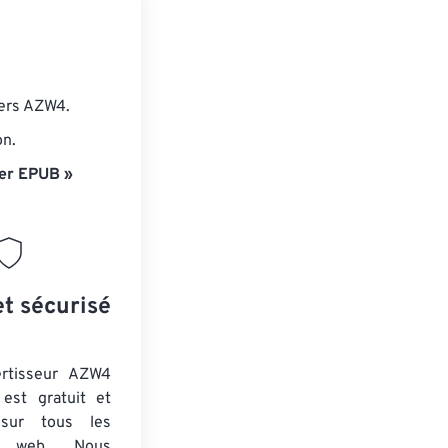
iers AZW4.
on.
er EPUB »
et sécurisé
ertisseur AZW4
est gratuit et
 sur tous les
rs web. Nous