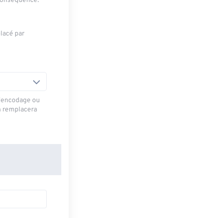
 conséquence.
lacé par
d'encodage ou
n remplacera