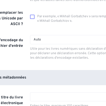
et que les autres tailles sont redimensionnées en
emplacer les
Par exemple, « Mikhaïl Gorbatchev » sera remp
s Unicode par
« Mikhaïl Gorbatchiov ».
ASCII ?
Auto
l'encodage du
chier d'entrée
Utile pour les livres numériques sans déclaration 
pour déclarer une déclaration erronée. Cette optio
les déclarations d'encodage existantes.
es métadonnées
titre du livre
électronique
Entrez le titre, maximum 100 caractères