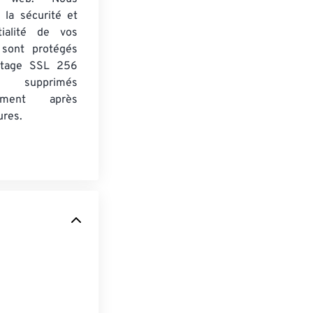
 la sécurité et
tialité de vos
s sont protégés
ptage SSL 256
 supprimés
uement après
ures.