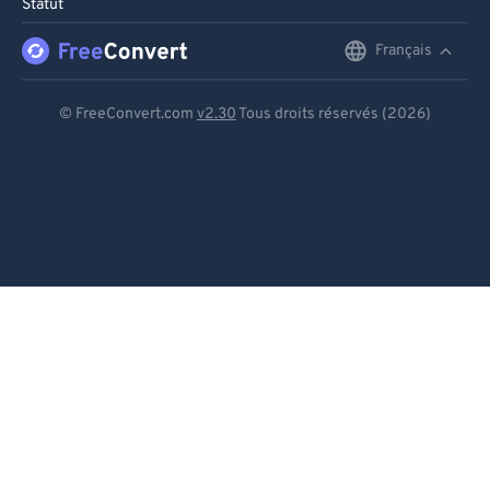
Statut
Français
English
Deutsch
© FreeConvert.com
v2.30
Tous droits réservés (2026)
Español
Français
Português
Italiano
Dutch
日本語
简体中文
繁體中文