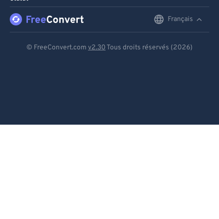
Français
English
Deutsch
© FreeConvert.com
v2.30
Tous droits réservés (2026)
Español
Français
Português
Italiano
Dutch
日本語
简体中文
繁體中文