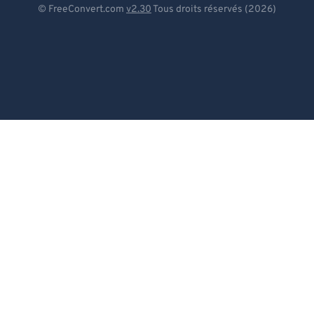
© FreeConvert.com
v2.30
Tous droits réservés (2026)
92
92
Español
93
93
Français
94
94
Português
95
95
Italiano
96
96
97
97
Dutch
98
98
日本語
99
99
简体中文
繁體中文
한국어
Svenska