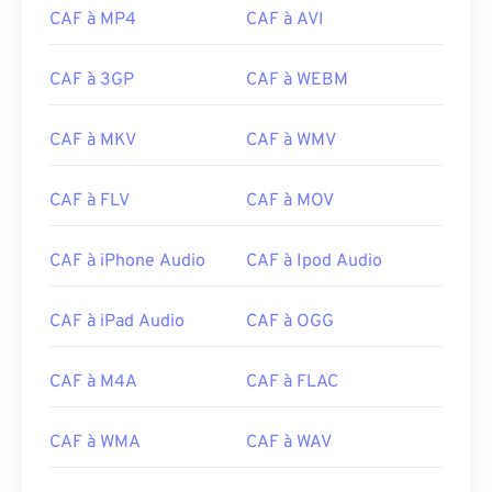
CAF à MP4
CAF à AVI
CAF à 3GP
CAF à WEBM
CAF à MKV
CAF à WMV
CAF à FLV
CAF à MOV
CAF à iPhone Audio
CAF à Ipod Audio
CAF à iPad Audio
CAF à OGG
CAF à M4A
CAF à FLAC
CAF à WMA
CAF à WAV
00
00
00
00
00
00
00
00