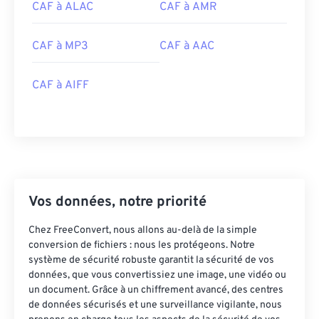
CAF à ALAC
CAF à AMR
00
00
00
00
00
00
00
00
CAF à MP3
CAF à AAC
01
01
01
01
01
01
01
01
02
02
02
02
02
02
02
02
CAF à AIFF
03
03
03
03
03
03
03
03
04
04
04
04
04
04
04
04
05
05
05
05
05
05
05
05
06
06
06
06
06
06
06
06
07
07
07
07
07
07
07
07
Vos données, notre priorité
08
08
08
08
08
08
08
08
Chez FreeConvert, nous allons au-delà de la simple
09
09
09
09
09
09
09
09
conversion de fichiers : nous les protégeons. Notre
système de sécurité robuste garantit la sécurité de vos
10
10
10
10
10
10
10
10
données, que vous convertissiez une image, une vidéo ou
un document. Grâce à un chiffrement avancé, des centres
11
11
11
11
11
11
11
11
de données sécurisés et une surveillance vigilante, nous
12
12
12
12
12
12
12
12