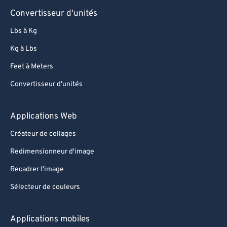
65
65
Convertisseur d'unités
66
66
Lbs à Kg
67
67
Kg à Lbs
68
68
Feet à Meters
69
69
Convertisseur d'unités
70
70
71
71
Applications Web
72
72
Créateur de collages
73
73
Redimensionneur d'image
74
74
Recadrer l'image
75
75
Sélecteur de couleurs
76
76
77
77
Applications mobiles