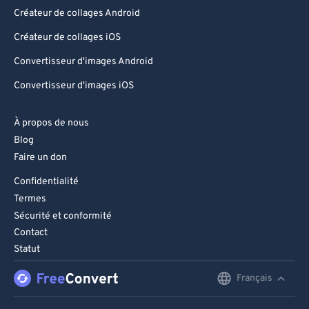
78
78
Créateur de collages Android
79
79
Créateur de collages iOS
80
80
Convertisseur d'images Android
81
81
Convertisseur d'images iOS
82
82
83
83
À propos de nous
Blog
84
84
Faire un don
85
85
Confidentialité
86
86
Termes
87
87
Sécurité et conformité
Contact
88
88
Statut
89
89
Français
English
90
90
91
91
Deutsch