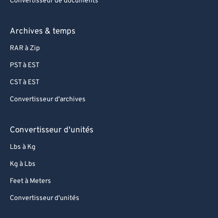
Convertisseur de documents
92
92
93
93
Archives & temps
94
94
RAR à Zip
95
95
PST à EST
96
96
CST à EST
97
97
Convertisseur d'archives
98
98
99
99
Convertisseur d'unités
Lbs à Kg
Kg à Lbs
Feet à Meters
Convertisseur d'unités