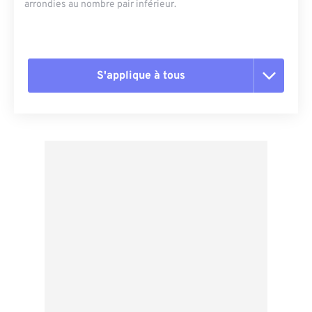
arrondies au nombre pair inférieur.
S'applique à tous
Réinitialiser toutes les options
Appliquer à partir du préréglage
Enregistrer comme préréglage