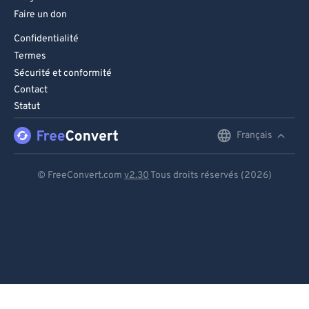
Faire un don
Confidentialité
Termes
Sécurité et conformité
Contact
Statut
Français
English
Deutsch
© FreeConvert.com
v2.30
Tous droits réservés (2026)
Español
Français
Português
Italiano
Dutch