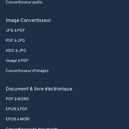
Convertisseur audio
79
79
80
80
Image Convertisseur
81
81
JPG à PDF
82
82
PDF à JPG
83
83
HEIC à JPG
84
84
Image à PDF
85
85
Convertisseur d'images
86
86
87
87
Document & livre électronique
88
88
PDF à WORD
89
89
EPUB à PDF
90
90
EPUB à MOBI
91
91