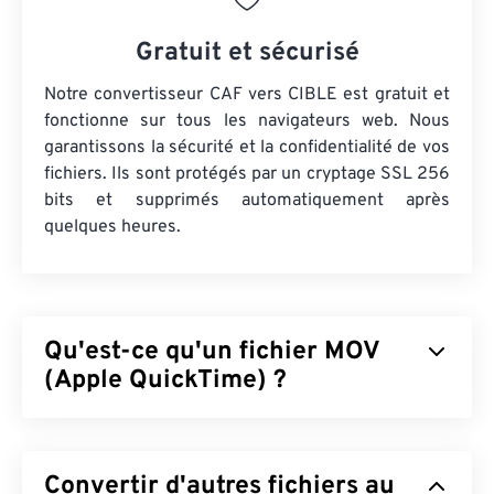
Gratuit et sécurisé
Notre convertisseur CAF vers CIBLE est gratuit et
fonctionne sur tous les navigateurs web. Nous
garantissons la sécurité et la confidentialité de vos
fichiers. Ils sont protégés par un cryptage SSL 256
bits et supprimés automatiquement après
quelques heures.
Qu'est-ce qu'un fichier MOV
(Apple QuickTime) ?
Apple QuickTime (MOV) est un conteneur pouvant
contenir différents types de fichiers multimédias,
Convertir d'autres fichiers au
notamment
3D
et
de réalité virtuelle (RV)
. Il est