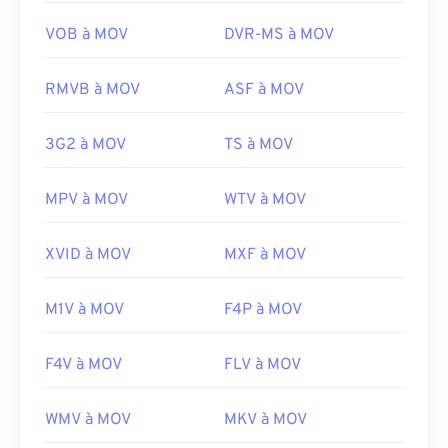
également l'extension MOV : AutoCAD, AutoFlix et
ROSE Online. Ces types de fichiers sont
VOB à MOV
DVR-MS à MOV
indépendants, l'un étant obsolète et l'autre lié à un
jeu en ligne. Apple n'a pas développé ces
RMVB à MOV
ASF à MOV
technologies et elles ne s'ouvrent pas dans
QuickTime.
3G2 à MOV
TS à MOV
Développé par :
Apple Inc.
Sortie initiale :
2001
MPV à MOV
WTV à MOV
Liens utiles:
XVID à MOV
MXF à MOV
https://en.wikipedia.org/wiki/QuickTime_File_Format
https://developer.apple.com/library/archive/documen
CH203-BBCGDDDF
M1V à MOV
F4P à MOV
F4V à MOV
FLV à MOV
WMV à MOV
MKV à MOV