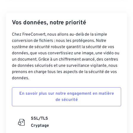
39
39
39
39
39
39
40
40
40
40
40
40
Vos données, notre priorité
41
41
41
41
41
41
42
42
42
42
42
42
Chez FreeConvert, nous allons au-delà de la simple
conversion de fichiers : nous les protégeons. Notre
43
43
43
43
43
43
système de sécurité robuste garantit la sécurité de vos
44
44
44
44
44
44
données, que vous convertissiez une image, une vidéo ou
un document. Grâce à un chiffrement avancé, des centres
45
45
45
45
45
45
de données sécurisés et une surveillance vigilante, nous
prenons en charge tous les aspects de la sécurité de vos
46
46
46
46
46
46
données.
47
47
47
47
47
47
48
48
48
48
48
48
En savoir plus sur notre engagement en matière
de sécurité
49
49
49
49
49
49
50
50
50
50
50
50
SSL/TLS
51
51
51
51
51
51
Cryptage