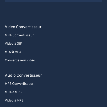
66
66
67
67
68
68
Video Convertisseur
69
69
MP4 Convertisseur
70
70
Video à GIF
71
71
MOV à MP4
72
72
Convertisseur vidéo
73
73
74
74
Audio Convertisseur
75
75
MP3 Convertisseur
76
76
MP4 à MP3
77
77
Video à MP3
78
78