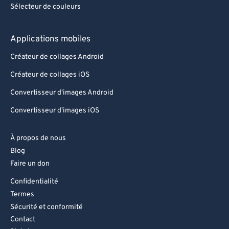
Sélecteur de couleurs
77
77
78
78
Applications mobiles
79
79
Créateur de collages Android
80
80
Créateur de collages iOS
81
81
Convertisseur d'images Android
82
82
Convertisseur d'images iOS
83
83
84
84
À propos de nous
85
85
Blog
Faire un don
86
86
Confidentialité
87
87
Termes
88
88
Sécurité et conformité
Contact
89
89