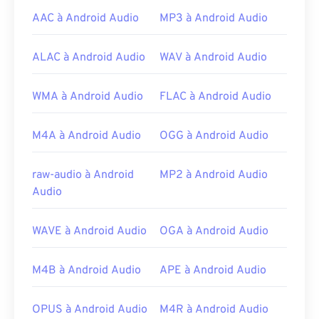
Les fichiers AMR étant souvent utilisés sur les
AAC à Android Audio
MP3 à Android Audio
téléphones portables, notamment pour les MMS, la
plupart des appareils
mobiles 3G
peuvent les
ALAC à Android Audio
WAV à Android Audio
ouvrir. Les fichiers AMR s'ouvrent également avec
les lecteurs multimédias VLC
,
QuickTime
,
WMA à Android Audio
FLAC à Android Audio
RealPlayer
et
Xine
.
D'autres logiciels, comme le logiciel gratuit
M4A à Android Audio
OGG à Android Audio
d'édition audio
Audacity
, peuvent ouvrir les
fichiers AMR. Téléchargez Audacity facilement sur
SourceForge.net
. Les fichiers AMR étant
raw-audio à Android
MP2 à Android Audio
fortement compressés et axés sur les signaux à
Audio
bande étroite, ils ne conviennent pas aux fichiers
musicaux.
WAVE à Android Audio
OGA à Android Audio
Développé par :
3rd Generation Partnership
Project (3GPP)
M4B à Android Audio
APE à Android Audio
Sortie initiale :
1999
OPUS à Android Audio
M4R à Android Audio
Liens utiles: