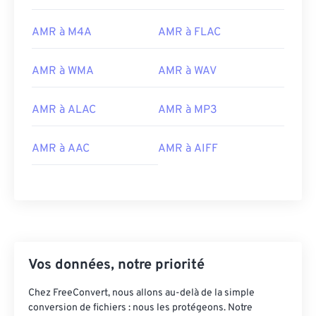
00
00
00
00
00
00
00
00
AMR à M4A
AMR à FLAC
00
00
00
00
00
00
00
00
AMR à WMA
AMR à WAV
01
01
01
01
01
01
01
01
AMR à ALAC
AMR à MP3
02
02
02
02
02
02
02
02
03
03
03
03
03
03
03
03
AMR à AAC
AMR à AIFF
04
04
04
04
04
04
04
04
05
05
05
05
05
05
05
05
06
06
06
06
06
06
06
06
07
07
07
07
07
07
07
07
08
08
08
08
08
08
08
08
Vos données, notre priorité
09
09
09
09
09
09
09
09
Chez FreeConvert, nous allons au-delà de la simple
10
10
10
10
10
10
10
10
conversion de fichiers : nous les protégeons. Notre