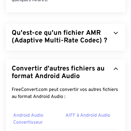
quelques heures.
Qu'est-ce qu'un fichier AMR
(Adaptive Multi-Rate Codec) ?
L'AMR (Adaptive Multi-Rate) est un fichier audio
compressé souvent utilisé pour
le codage vocal
.
Convertir d'autres fichiers au
Le codec vocal AMR se concentre sur les signaux à
bande étroite, ce qui le rend idéal pour les
format Android Audio
enregistrements vocaux et la radio. Il est
régulièrement utilisé dans
les systèmes GSM
FreeConvert.com peut convertir vos autres fichiers
(Global System for Mobile Communications)
et
au format Android Audio :
UMTS (Universal Mobile Telecommunications
System)
.
Android Audio
AIFF à Android Audio
Convertisseur
Comment ouvrir un fichier AMR ?