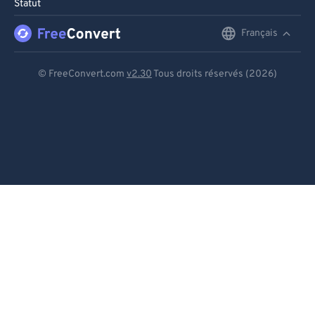
Statut
90
90
Français
English
91
91
92
92
Deutsch
© FreeConvert.com
v2.30
Tous droits réservés (2026)
93
93
Español
94
94
Français
95
95
Português
96
96
Italiano
97
97
98
98
Dutch
99
99
日本語
简体中文
繁體中文