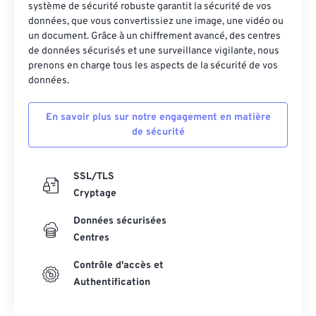
système de sécurité robuste garantit la sécurité de vos
11
11
11
11
11
11
11
11
données, que vous convertissiez une image, une vidéo ou
un document. Grâce à un chiffrement avancé, des centres
12
12
12
12
12
12
12
12
de données sécurisés et une surveillance vigilante, nous
13
13
13
13
13
13
13
13
prenons en charge tous les aspects de la sécurité de vos
données.
14
14
14
14
14
14
14
14
15
15
15
15
15
15
15
15
En savoir plus sur notre engagement en matière
de sécurité
16
16
16
16
16
16
16
16
17
17
17
17
17
17
17
17
SSL/TLS
18
18
18
18
18
18
18
18
Cryptage
19
19
19
19
19
19
19
19
Données sécurisées
20
20
20
20
20
20
20
20
Centres
21
21
21
21
21
21
21
21
Contrôle d'accès et
22
22
22
22
22
22
22
22
Authentification
23
23
23
23
23
23
23
23