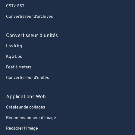
CST à EST
64
64
Convertisseur d'archives
65
65
66
66
Convertisseur d'unités
67
67
Lbs à Kg
68
68
Kg à Lbs
69
69
Feet à Meters
70
70
Convertisseur d'unités
71
71
72
72
Applications Web
73
73
Créateur de collages
74
74
Redimensionneur d'image
75
75
Recadrer l'image
76
76