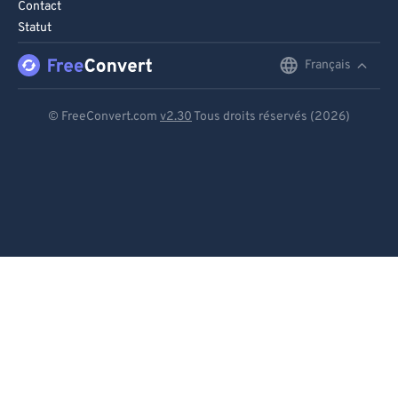
Contact
Statut
Français
English
Deutsch
© FreeConvert.com
v2.30
Tous droits réservés (2026)
Español
Français
Português
Italiano
Dutch
日本語
简体中文
繁體中文