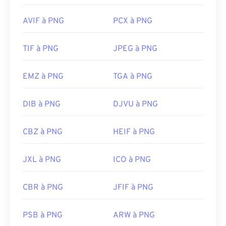
Sortie initiale :
1er octobre 1996
AVIF à PNG
PCX à PNG
Liens utiles:
TIF à PNG
JPEG à PNG
Article de LifeWire sur les PNG
Article Wiki sur les PNG
EMZ à PNG
TGA à PNG
Outils PNG associés :
Utilisez notre
sélecteur de couleurs
pour choisir
DIB à PNG
DJVU à PNG
les couleurs des images
CBZ à PNG
HEIF à PNG
JXL à PNG
ICO à PNG
CBR à PNG
JFIF à PNG
PSB à PNG
ARW à PNG