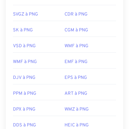
d'exploitation. Ils sont également facilement
lisibles sur tous les navigateurs web. Si vous
SVGZ à PNG
CDR à PNG
rencontrez des difficultés pour ouvrir des fichiers
PNG, utilisez nos convertisseurs
PNG vers JPG
,
SK à PNG
CGM à PNG
PNG vers WebP
ou
PNG vers BMP
.
VSD à PNG
WMF à PNG
D'autres programmes comme
GIMP
ou
Adobe
Photoshop
sont utiles pour ouvrir et modifier les
WMF à PNG
EMF à PNG
fichiers PNG. Les fichiers PNG sont légèrement
plus volumineux que les autres types de fichiers ;
DJV à PNG
EPS à PNG
soyez donc prudent lorsque vous les ajoutez à une
page web. Une fonctionnalité intéressante des
PPM à PNG
ART à PNG
fichiers PNG est la possibilité de créer de la
transparence dans l'image, notamment un arrière-
plan transparent.
DPX à PNG
WMZ à PNG
DDS à PNG
HEIC à PNG
Développé par :
PNG Development Group