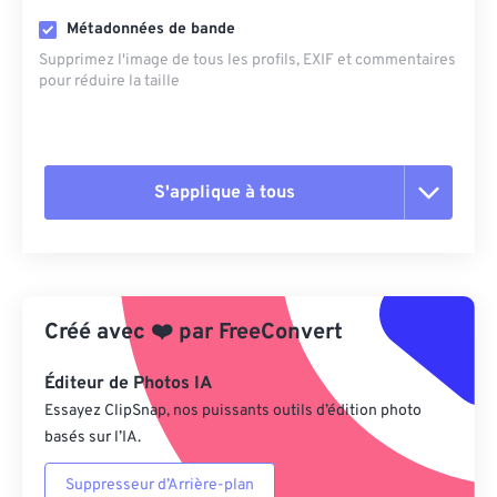
Métadonnées de bande
Supprimez l'image de tous les profils, EXIF ​​et commentaires
pour réduire la taille
S'applique à tous
Réinitialiser toutes les options
Appliquer à partir du préréglage
Créé avec
❤️
par
FreeConvert
Enregistrer comme préréglage
Éditeur de Photos IA
Essayez ClipSnap, nos puissants outils d’édition photo
basés sur l’IA.
Suppresseur d’Arrière-plan