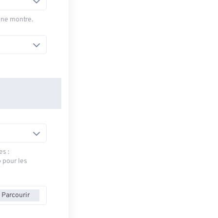
une montre.
es :
» pour les
Parcourir