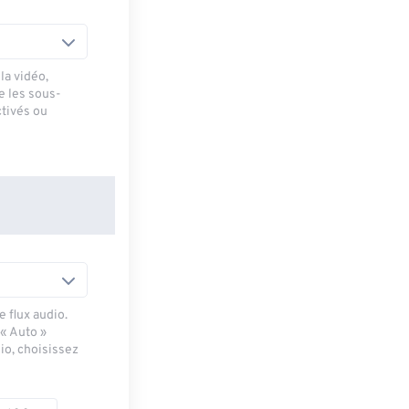
la vidéo,
e les sous-
ctivés ou
 flux audio.
 « Auto »
io, choisissez