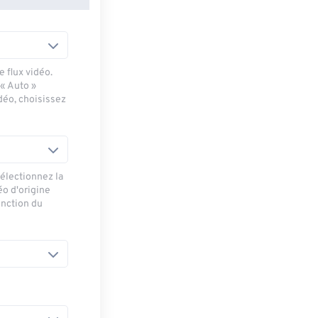
 flux vidéo.
 « Auto »
déo, choisissez
sélectionnez la
éo d'origine
onction du