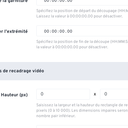
 la garniture
00
:
00
:
00
.
00
00
00
00
00
Spécifiez la position de départ du découpage (HH:
Laissez la valeur à 00:00:00.00 pour désactiver.
01
01
01
01
02
02
02
02
r l'extrémité
00
:
00
:
00
.
00
03
03
03
03
00
00
00
00
Spécifiez la position de fin de la découpe (HH:MM:
la valeur à 00:00:00.00 pour désactiver.
04
04
04
04
01
01
01
01
05
05
05
05
02
02
02
02
06
06
06
06
03
03
03
03
 de recadrage vidéo
07
07
07
07
04
04
04
04
08
08
08
08
05
05
05
05
x
 Hauteur (px)
09
09
09
09
06
06
06
06
Saisissez la largeur et la hauteur du rectangle de 
10
10
10
10
07
07
07
07
pixels (0 à 10 000). Les dimensions impaires seron
nombre pair inférieur.
11
11
11
11
08
08
08
08
12
12
12
12