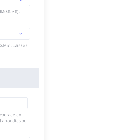
MM:SS.MS).
SS.MS). Laissez
recadrage en
t arrondies au