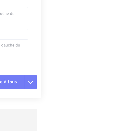
auche du
e gauche du
e à tous
es les options
r du préréglage
e préréglage