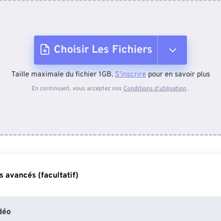
Choisir Les Fichiers
Taille maximale du fichier 1GB.
S'inscrire
pour en savoir plus
Depuis l'appareil
En continuant, vous acceptez nos
Conditions d'utilisation
.
Depuis Dropbox
Depuis Google Drive
 avancés (facultatif)
Depuis OneDrive
déo
Depuis l'URL