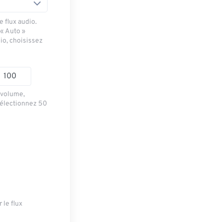
 flux audio.
 « Auto »
io, choisissez
e volume,
sélectionnez 50
 le flux