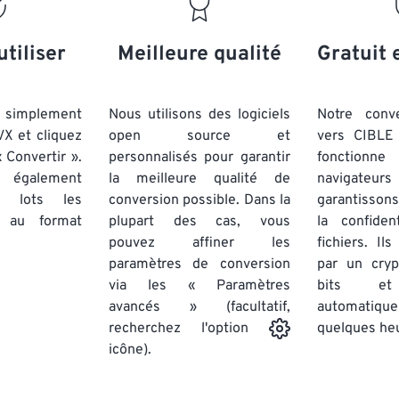
20
20
20
20
17
17
17
17
21
21
21
21
18
18
18
18
utiliser
Meilleure qualité
Gratuit 
22
22
22
22
19
19
19
19
23
23
23
23
20
20
20
20
simplement
Nous utilisons des logiciels
Notre conv
24
24
24
VX et cliquez
open source et
vers CIBLE 
21
21
21
21
 Convertir ».
personnalisés pour garantir
fonctionne
25
25
25
22
22
22
22
 également
la meilleure qualité de
navigateu
26
26
26
par lots
les
conversion possible. Dans la
23
23
23
23
garantissons
au format
plupart des cas, vous
la confiden
27
27
27
24
24
24
pouvez affiner les
fichiers. Il
28
28
28
25
25
25
paramètres de conversion
par un cry
via les « Paramètres
29
29
29
bits et
26
26
26
avancés » (facultatif,
automatiq
30
30
30
27
27
27
quelques he
recherchez l'option
31
31
31
icône).
28
28
28
32
32
32
29
29
29