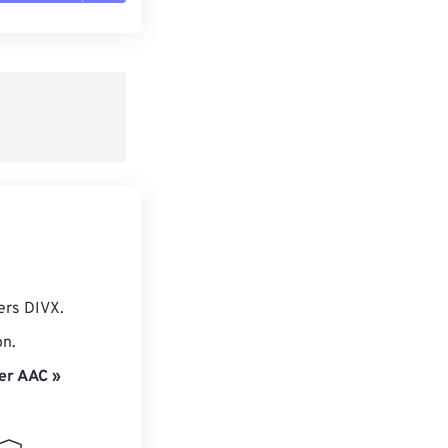
es les options
r du préréglage
e préréglage
ers DIVX.
on.
er AAC »