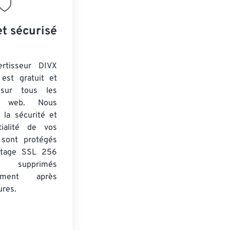
et sécurisé
ertisseur DIVX
est gratuit et
 sur tous les
rs web. Nous
 la sécurité et
tialité de vos
s sont protégés
ptage SSL 256
 supprimés
uement après
ures.