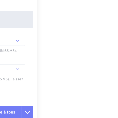
MM:SS.MS).
SS.MS). Laissez
e à tous