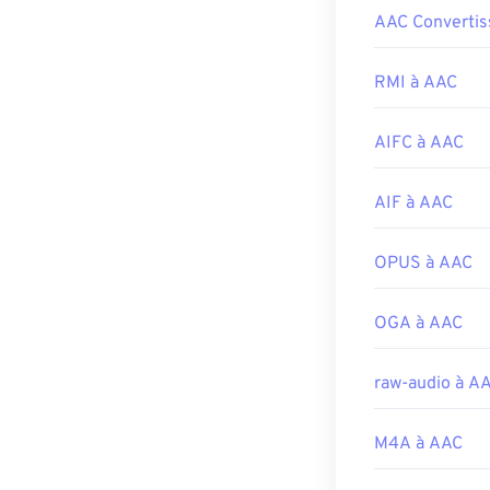
Comment o
AAC Convertis
Développé par 
Pour de meilleu
Sortie initiale :
Le format AAC 
RMI à AAC
Liens utiles:
omniprésents e
https://en.wiki
AIFC à AAC
De plus, comme 
s'ouvrent sur l
https://www.di
Playstation 4
.
AIF à AAC
Développé par 
OPUS à AAC
Sortie initiale :
Liens utiles:
OGA à AAC
https://en.wik
https://www.i
raw-audio à A
M4A à AAC