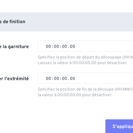
de finition
 la garniture
00
:
00
:
00
.
00
Spécifiez la position de départ du découpage (HH:
Laissez la valeur à 00:00:00.00 pour désactiver.
00
00
00
00
01
01
01
01
r l'extrémité
00
:
00
:
00
.
00
02
02
02
02
Spécifiez la position de fin de la découpe (HH:MM:
la valeur à 00:00:00.00 pour désactiver.
03
03
03
03
00
00
00
00
04
04
04
04
01
01
01
01
05
05
05
05
02
02
02
02
S'appliqu
06
06
06
06
03
03
03
03