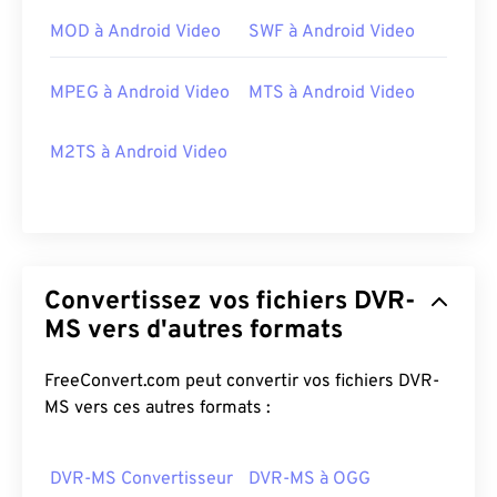
MOD à Android Video
SWF à Android Video
MPEG à Android Video
MTS à Android Video
M2TS à Android Video
Convertissez vos fichiers DVR-
00
00
00
00
00
00
00
00
MS vers d'autres formats
FreeConvert.com peut convertir vos fichiers DVR-
00
00
00
00
00
00
00
00
MS vers ces autres formats :
01
01
01
01
01
01
01
01
02
02
02
02
02
02
02
02
DVR-MS Convertisseur
DVR-MS à OGG