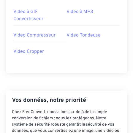
29
29
29
29
29
29
30
30
30
30
30
30
Video à GIF
Video à MP3
Convertisseur
31
31
31
31
31
31
32
32
32
32
32
32
Video Compresseur
Video Tondeuse
33
33
33
33
33
33
34
34
34
34
34
34
Video Cropper
35
35
35
35
35
35
36
36
36
36
36
36
37
37
37
37
37
37
38
38
38
38
38
38
Vos données, notre priorité
39
39
39
39
39
39
40
40
40
40
40
40
Chez FreeConvert, nous allons au-delà de la simple
conversion de fichiers : nous les protégeons. Notre
41
41
41
41
41
41
système de sécurité robuste garantit la sécurité de vos
données, que vous convertissiez une image, une vidéo ou
42
42
42
42
42
42