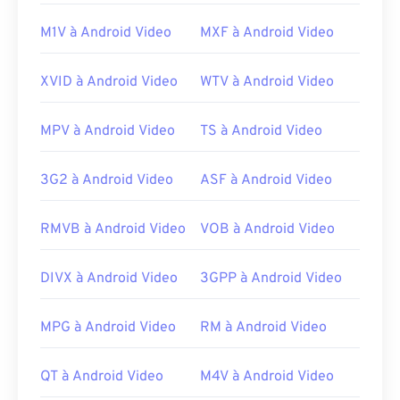
PowerDirector
,
Cyberlink PowerDVD
et
Cyberlink
PowerProducer
.
M1V à Android Video
MXF à Android Video
Développé par :
Microsoft
XVID à Android Video
WTV à Android Video
Sortie initiale :
2004
Liens utiles:
MPV à Android Video
TS à Android Video
https://en.wikipedia.org/wiki/DVR-MS
https://docs.microsoft.com/en-us/previous-
3G2 à Android Video
ASF à Android Video
versions/ms778831(v%3dvs.85)
RMVB à Android Video
VOB à Android Video
DIVX à Android Video
3GPP à Android Video
MPG à Android Video
RM à Android Video
QT à Android Video
M4V à Android Video