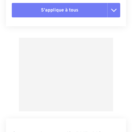
S'applique à tous
Réinitialiser toutes les options
Appliquer à partir du préréglage
Enregistrer comme préréglage