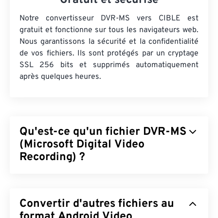
Gratuit et sécurisé
Notre convertisseur DVR-MS vers CIBLE est
gratuit et fonctionne sur tous les navigateurs web.
Nous garantissons la sécurité et la confidentialité
de vos fichiers. Ils sont protégés par un cryptage
SSL 256 bits et supprimés automatiquement
après quelques heures.
Qu'est-ce qu'un fichier DVR-MS
(Microsoft Digital Video
Recording) ?
Le format d'enregistrement vidéo numérique
Microsoft (DVR-MS) est le format de fichier
Convertir d'autres fichiers au
conteneur multimédia résultant de
l'enregistrement de contenu télévisuel par un
format Android Video