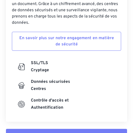
un document. Grâce à un chiffrement avancé, des centres
43
43
43
43
43
43
de données sécurisés et une surveillance vigilante, nous
prenons en charge tous les aspects de la sécurité de vos
44
44
44
44
44
44
données.
45
45
45
45
45
45
En savoir plus sur notre engagement en matière
46
46
46
46
46
46
de sécurité
47
47
47
47
47
47
48
48
48
48
48
48
SSL/TLS
49
49
49
49
49
49
Cryptage
50
50
50
50
50
50
Données sécurisées
Centres
51
51
51
51
51
51
52
52
52
52
52
52
Contrôle d'accès et
Authentification
53
53
53
53
53
53
54
54
54
54
54
54
55
55
55
55
55
55