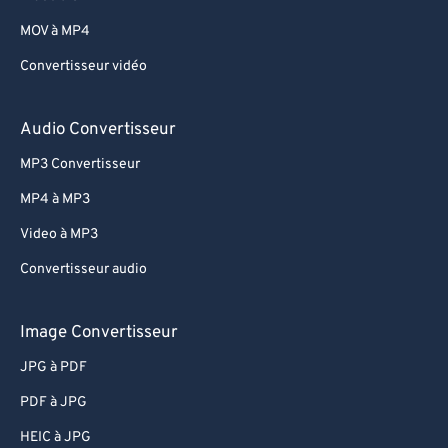
69
69
MOV à MP4
70
70
Convertisseur vidéo
71
71
72
72
Audio Convertisseur
73
73
MP3 Convertisseur
74
74
MP4 à MP3
75
75
Video à MP3
76
76
Convertisseur audio
77
77
78
78
Image Convertisseur
79
79
JPG à PDF
80
80
PDF à JPG
81
81
HEIC à JPG