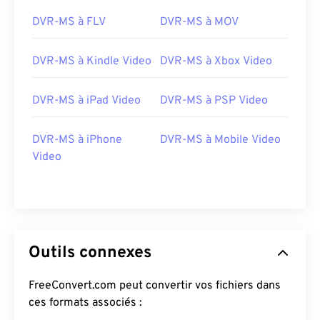
16
16
16
16
16
16
16
16
DVR-MS à FLV
DVR-MS à MOV
17
17
17
17
17
17
17
17
18
18
18
18
18
18
18
18
DVR-MS à Kindle Video
DVR-MS à Xbox Video
19
19
19
19
19
19
19
19
DVR-MS à iPad Video
DVR-MS à PSP Video
20
20
20
20
20
20
20
20
21
21
21
21
21
21
21
21
DVR-MS à iPhone
DVR-MS à Mobile Video
22
22
22
22
22
22
22
22
Video
23
23
23
23
23
23
23
23
24
24
24
24
24
24
25
25
25
25
25
25
26
26
26
26
26
26
Outils connexes
27
27
27
27
27
27
FreeConvert.com peut convertir vos fichiers dans
28
28
28
28
28
28
ces formats associés :