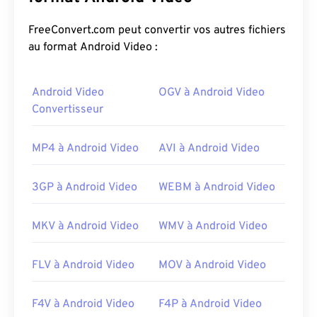
moteur de tampon de flux (SBE)
. DVR-MS est une
propriété de Microsoft, qui l'a conçu pour stocker
FreeConvert.com peut convertir vos autres fichiers
les enregistrements télévisés réalisés par ses
au format Android Video :
produits. En 2008 (avec Windows 7), le format
WTV
(Windows Recorded TV Show)
a remplacé DVR-MS.
Android Video
OGV à Android Video
Convertisseur
Comment ouvrir un fichier DVR-
MS ?
MP4 à Android Video
AVI à Android Video
Microsoft Windows 7, 8 et 10 prennent toujours en
charge les fichiers DVR-MS. Par conséquent, un
3GP à Android Video
WEBM à Android Video
fichier DVR-MS s'ouvre avec
Windows Media Player
. Si une application nécessite DVR-MS, Microsoft
MKV à Android Video
WMV à Android Video
recommande d'utiliser l'utilitaire suivant pour
convertir WTV en DVR-MS :
\Windows\ehome\WTVConverter.exe
.
FLV à Android Video
MOV à Android Video
D'autres lecteurs pouvant ouvrir un fichier DVR-MS
F4V à Android Video
F4P à Android Video
incluent
VLC Media Player
,
Cyberlink