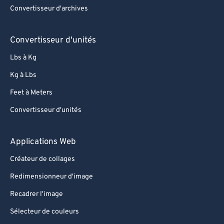
95
95
Convertisseur d'archives
96
96
97
97
Convertisseur d'unités
98
98
Lbs à Kg
99
99
Kg à Lbs
Feet à Meters
Convertisseur d'unités
Applications Web
Créateur de collages
Redimensionneur d'image
Recadrer l'image
Sélecteur de couleurs