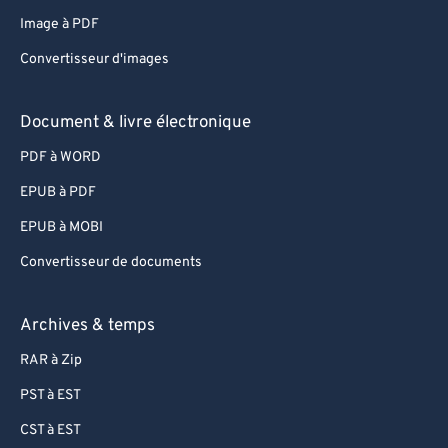
82
82
Image à PDF
83
83
Convertisseur d'images
84
84
85
85
Document & livre électronique
86
86
PDF à WORD
87
87
EPUB à PDF
88
88
EPUB à MOBI
89
89
Convertisseur de documents
90
90
91
91
Archives & temps
92
92
RAR à Zip
93
93
PST à EST
94
94
CST à EST