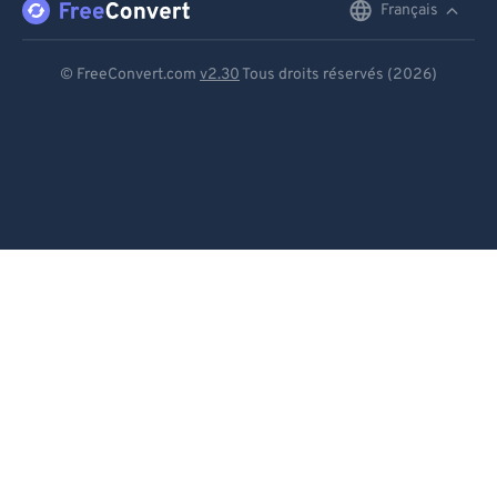
Français
English
Deutsch
© FreeConvert.com
v2.30
Tous droits réservés (2026)
Español
Français
Português
Italiano
Dutch
日本語
简体中文
繁體中文
한국어