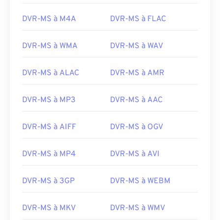
03
03
03
03
03
03
03
03
DVR-MS à M4A
DVR-MS à FLAC
04
04
04
04
04
04
04
04
05
05
05
05
05
05
05
05
DVR-MS à WMA
DVR-MS à WAV
06
06
06
06
06
06
06
06
DVR-MS à ALAC
DVR-MS à AMR
07
07
07
07
07
07
07
07
08
08
08
08
08
08
08
08
DVR-MS à MP3
DVR-MS à AAC
09
09
09
09
09
09
09
09
10
10
10
10
10
10
10
10
DVR-MS à AIFF
DVR-MS à OGV
11
11
11
11
11
11
11
11
DVR-MS à MP4
DVR-MS à AVI
12
12
12
12
12
12
12
12
13
13
13
13
13
13
13
13
DVR-MS à 3GP
DVR-MS à WEBM
14
14
14
14
14
14
14
14
15
15
15
15
15
15
15
15
DVR-MS à MKV
DVR-MS à WMV