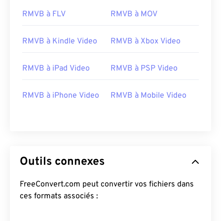
17
17
17
17
17
17
17
17
RMVB à FLV
RMVB à MOV
18
18
18
18
18
18
18
18
RMVB à Kindle Video
RMVB à Xbox Video
19
19
19
19
19
19
19
19
20
20
20
20
20
20
20
20
RMVB à iPad Video
RMVB à PSP Video
21
21
21
21
21
21
21
21
RMVB à iPhone Video
RMVB à Mobile Video
22
22
22
22
22
22
22
22
23
23
23
23
23
23
23
23
24
24
24
24
24
24
25
25
25
25
25
25
Outils connexes
26
26
26
26
26
26
27
27
27
27
27
27
FreeConvert.com peut convertir vos fichiers dans
ces formats associés :
28
28
28
28
28
28
29
29
29
29
29
29