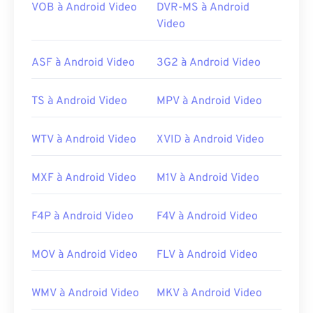
fichiers en local plutôt que pour les diffuser en
VOB à Android Video
DVR-MS à Android
streaming sur Internet.
Video
Développé par :
RealNetworks
ASF à Android Video
3G2 à Android Video
Version initiale :
2010
Liens utiles:
TS à Android Video
MPV à Android Video
https://en.wikipedia.org/wiki/RMVB
https://www.realnetworks.com/
WTV à Android Video
XVID à Android Video
MXF à Android Video
M1V à Android Video
F4P à Android Video
F4V à Android Video
MOV à Android Video
FLV à Android Video
WMV à Android Video
MKV à Android Video