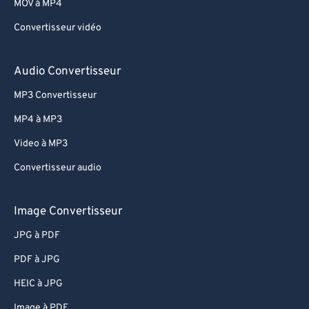
69
69
MOV à MP4
70
70
Convertisseur vidéo
71
71
Audio Convertisseur
72
72
MP3 Convertisseur
73
73
74
74
MP4 à MP3
75
75
Video à MP3
76
76
Convertisseur audio
77
77
Image Convertisseur
78
78
JPG à PDF
79
79
PDF à JPG
80
80
81
81
HEIC à JPG
82
82
Image à PDF