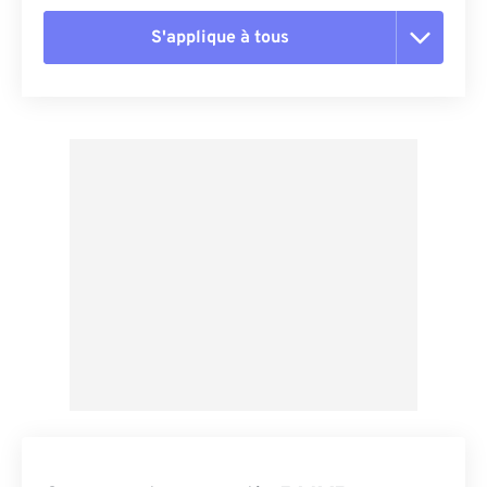
S'applique à tous
Réinitialiser toutes les options
Appliquer à partir du préréglage
Enregistrer comme préréglage