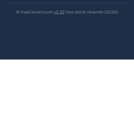
Deutsch
© FreeConvert.com
v2.30
Tous droits réservés (2026)
Español
Français
Português
Italiano
Dutch
日本語
简体中文
繁體中文
한국어
Svenska