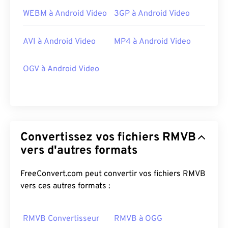
WEBM à Android Video
3GP à Android Video
AVI à Android Video
MP4 à Android Video
OGV à Android Video
Convertissez vos fichiers RMVB
00
00
00
00
00
00
00
00
vers d'autres formats
FreeConvert.com peut convertir vos fichiers RMVB
00
00
00
00
00
00
00
00
vers ces autres formats :
01
01
01
01
01
01
01
01
02
02
02
02
02
02
02
02
RMVB Convertisseur
RMVB à OGG