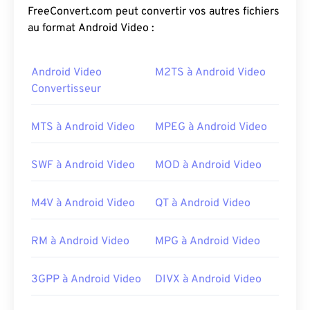
segment de contenu multimédia, comme les
FreeConvert.com peut convertir vos autres fichiers
scènes à forte ou faible action.
au format Android Video :
Comment ouvrir un fichier RMVB
Android Video
M2TS à Android Video
?
Convertisseur
RealPlayer
prend en charge la lecture des fichiers
RMVB sous Windows, Mac OS X et Linux. Depuis le
MTS à Android Video
MPEG à Android Video
développement du RMVB
par RealNetworks
,
RealPlayer est la plateforme par défaut pour ce
SWF à Android Video
MOD à Android Video
type de fichier. Disponible en
téléchargement
gratuit, il est facile à utiliser. Il prend en charge les
M4V à Android Video
QT à Android Video
sous-titres et le streaming.
D'autres logiciels permettent d'ouvrir les fichiers
RM à Android Video
MPG à Android Video
RMVB, notamment
VLC Media Player
et
ALLPlayer
, tous deux gratuits. N'oubliez pas que RMVB est
3GPP à Android Video
DIVX à Android Video
un format propriétaire et relativement peu
répandu ; il est principalement utilisé pour lire des