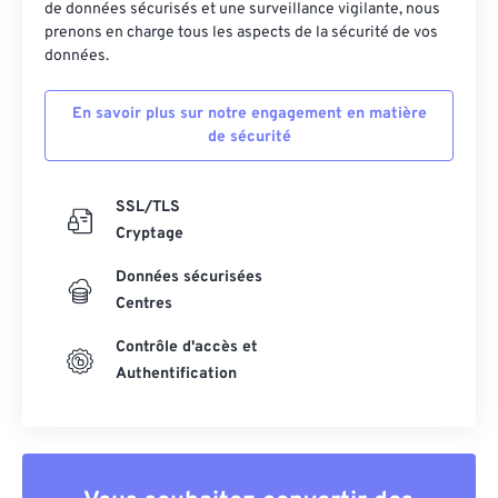
de données sécurisés et une surveillance vigilante, nous
43
43
43
43
43
43
prenons en charge tous les aspects de la sécurité de vos
44
44
44
44
44
44
données.
45
45
45
45
45
45
En savoir plus sur notre engagement en matière
46
46
46
46
46
46
de sécurité
47
47
47
47
47
47
48
48
48
48
48
48
SSL/TLS
Cryptage
49
49
49
49
49
49
Données sécurisées
50
50
50
50
50
50
Centres
51
51
51
51
51
51
Contrôle d'accès et
52
52
52
52
52
52
Authentification
53
53
53
53
53
53
54
54
54
54
54
54
55
55
55
55
55
55