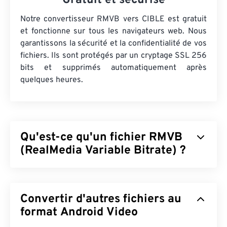
Gratuit et sécurisé
Notre convertisseur RMVB vers CIBLE est gratuit
et fonctionne sur tous les navigateurs web. Nous
garantissons la sécurité et la confidentialité de vos
fichiers. Ils sont protégés par un cryptage SSL 256
bits et supprimés automatiquement après
quelques heures.
Qu'est-ce qu'un fichier RMVB
(RealMedia Variable Bitrate) ?
RealMedia Variable Bitrate (
RMVB
) est une
extension du format conteneur multimédia
Convertir d'autres fichiers au
RealMedia. Il utilise la compression à débit variable
(VBR), ce qui signifie qu'il ajuste la bande passante
format Android Video
en fonction de la difficulté de compression d'un