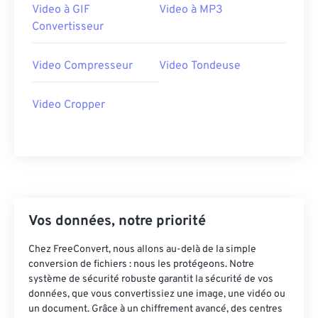
Video à GIF
Video à MP3
30
30
30
30
30
30
Convertisseur
31
31
31
31
31
31
32
32
32
32
32
32
Video Compresseur
Video Tondeuse
33
33
33
33
33
33
Video Cropper
34
34
34
34
34
34
35
35
35
35
35
35
36
36
36
36
36
36
37
37
37
37
37
37
38
38
38
38
38
38
Vos données, notre priorité
39
39
39
39
39
39
Chez FreeConvert, nous allons au-delà de la simple
40
40
40
40
40
40
conversion de fichiers : nous les protégeons. Notre
système de sécurité robuste garantit la sécurité de vos
41
41
41
41
41
41
données, que vous convertissiez une image, une vidéo ou
42
42
42
42
42
42
un document. Grâce à un chiffrement avancé, des centres