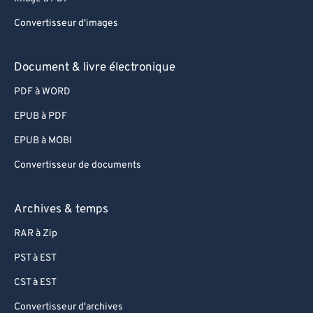
83
83
Convertisseur d'images
84
84
Document & livre électronique
85
85
PDF à WORD
86
86
EPUB à PDF
87
87
88
88
EPUB à MOBI
89
89
Convertisseur de documents
90
90
Archives & temps
91
91
RAR à Zip
92
92
PST à EST
93
93
CST à EST
94
94
95
95
Convertisseur d'archives