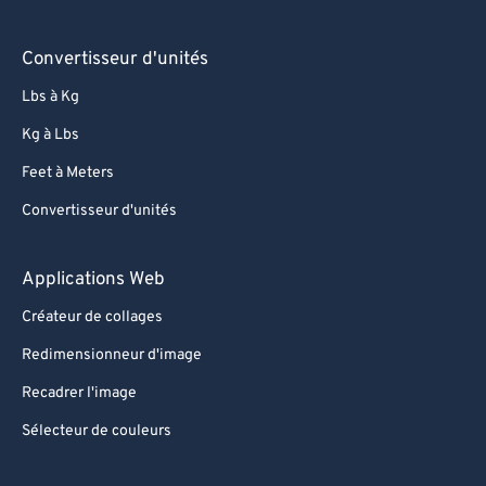
96
96
Convertisseur d'unités
97
97
Lbs à Kg
98
98
Kg à Lbs
99
99
Feet à Meters
Convertisseur d'unités
Applications Web
Créateur de collages
Redimensionneur d'image
Recadrer l'image
Sélecteur de couleurs