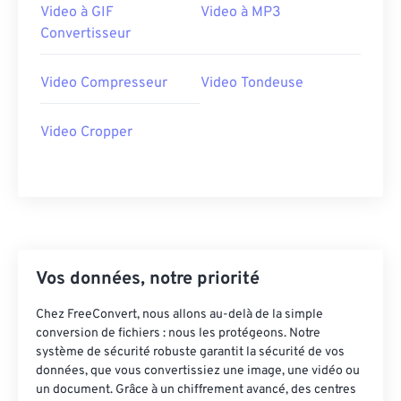
Video à GIF
Video à MP3
30
30
30
30
30
30
Convertisseur
31
31
31
31
31
31
32
32
32
32
32
32
Video Compresseur
Video Tondeuse
33
33
33
33
33
33
Video Cropper
34
34
34
34
34
34
35
35
35
35
35
35
36
36
36
36
36
36
37
37
37
37
37
37
38
38
38
38
38
38
Vos données, notre priorité
39
39
39
39
39
39
Chez FreeConvert, nous allons au-delà de la simple
40
40
40
40
40
40
conversion de fichiers : nous les protégeons. Notre
système de sécurité robuste garantit la sécurité de vos
41
41
41
41
41
41
données, que vous convertissiez une image, une vidéo ou
42
42
42
42
42
42
un document. Grâce à un chiffrement avancé, des centres