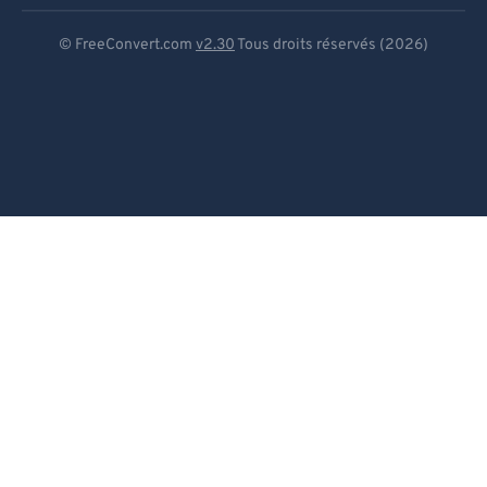
Deutsch
© FreeConvert.com
v2.30
Tous droits réservés (2026)
Español
Français
Português
Italiano
Dutch
日本語
简体中文
繁體中文
한국어
Svenska