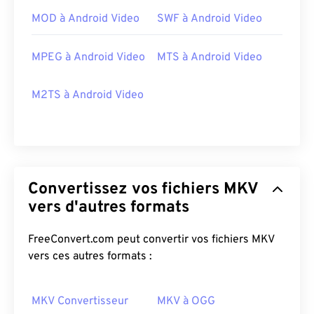
MOD à Android Video
SWF à Android Video
MPEG à Android Video
MTS à Android Video
M2TS à Android Video
Convertissez vos fichiers MKV
00
00
00
00
00
00
00
00
vers d'autres formats
FreeConvert.com peut convertir vos fichiers MKV
00
00
00
00
00
00
00
00
vers ces autres formats :
01
01
01
01
01
01
01
01
02
02
02
02
02
02
02
02
MKV Convertisseur
MKV à OGG