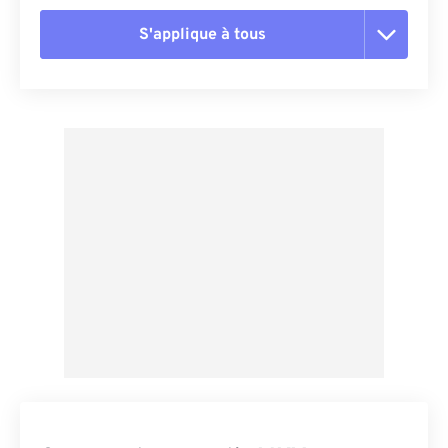
S'applique à tous
Réinitialiser toutes les options
Appliquer à partir du préréglage
Enregistrer comme préréglage