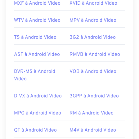
avec le lecteur multimédia sélectionné. Pour ce
MXF à Android Video
XVID à Android Video
faire, téléchargez le
Combined Community Codec
Pack (CCCP)
depuis un site de confiance, tel que
WTV à Android Video
MPV à Android Video
Ninite
.
Développé par :
Matroska
TS à Android Video
3G2 à Android Video
Sortie initiale :
2002
ASF à Android Video
RMVB à Android Video
Liens utiles:
https://en.wikipedia.org/wiki/Matroska
DVR-MS à Android
VOB à Android Video
https://www.matroska.org/
Video
DIVX à Android Video
3GPP à Android Video
MPG à Android Video
RM à Android Video
QT à Android Video
M4V à Android Video