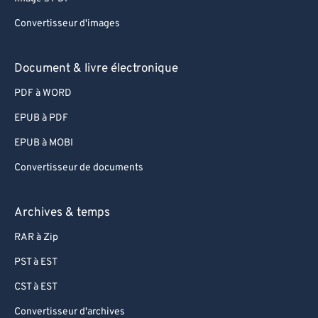
83
83
Convertisseur d'images
84
84
Document & livre électronique
85
85
PDF à WORD
86
86
EPUB à PDF
87
87
88
88
EPUB à MOBI
89
89
Convertisseur de documents
90
90
Archives & temps
91
91
RAR à Zip
92
92
PST à EST
93
93
CST à EST
94
94
95
95
Convertisseur d'archives