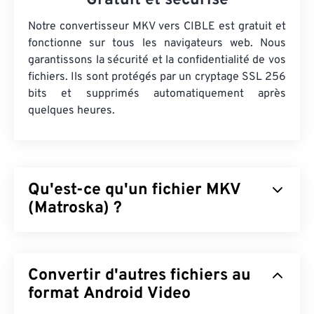
Gratuit et sécurisé
Notre convertisseur MKV vers CIBLE est gratuit et
fonctionne sur tous les navigateurs web. Nous
garantissons la sécurité et la confidentialité de vos
fichiers. Ils sont protégés par un cryptage SSL 256
bits et supprimés automatiquement après
quelques heures.
Qu'est-ce qu'un fichier MKV
(Matroska) ?
Matroska (MKV) est un conteneur standard, libre et
open source, capable de stocker un nombre illimité
Convertir d'autres fichiers au
de fichiers audiovisuels et multimédias dans un
seul format. Open source, il permet de le
format Android Video
personnaliser grâce à
des logiciels libres
. Son nom