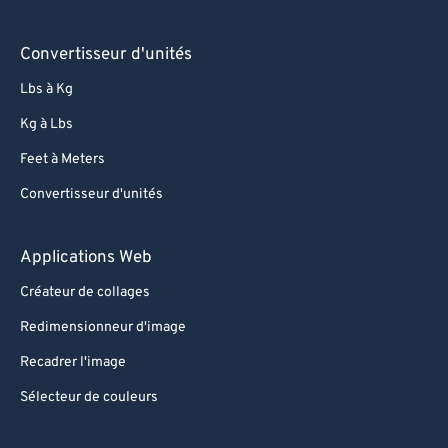
96
96
Convertisseur d'unités
97
97
Lbs à Kg
98
98
Kg à Lbs
99
99
Feet à Meters
Convertisseur d'unités
Applications Web
Créateur de collages
Redimensionneur d'image
Recadrer l'image
Sélecteur de couleurs