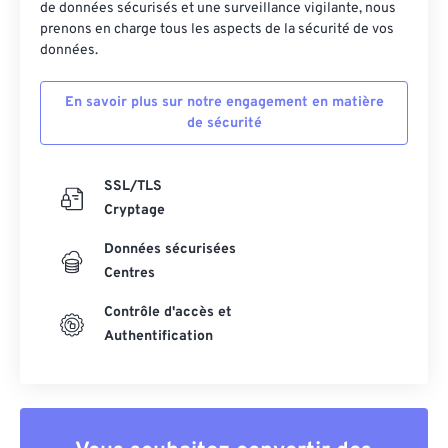
de données sécurisés et une surveillance vigilante, nous
43
43
43
43
43
43
prenons en charge tous les aspects de la sécurité de vos
44
44
44
44
44
44
données.
45
45
45
45
45
45
En savoir plus sur notre engagement en matière
46
46
46
46
46
46
de sécurité
47
47
47
47
47
47
48
48
48
48
48
48
SSL/TLS
Cryptage
49
49
49
49
49
49
Données sécurisées
50
50
50
50
50
50
Centres
51
51
51
51
51
51
Contrôle d'accès et
52
52
52
52
52
52
Authentification
53
53
53
53
53
53
54
54
54
54
54
54
55
55
55
55
55
55