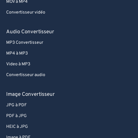
69
69
MOV à MP4
70
70
Convertisseur vidéo
71
71
Audio Convertisseur
72
72
MP3 Convertisseur
73
73
74
74
MP4 à MP3
75
75
Video à MP3
76
76
Convertisseur audio
77
77
Image Convertisseur
78
78
JPG à PDF
79
79
PDF à JPG
80
80
81
81
HEIC à JPG
82
82
Image à PDF