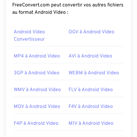
vient des «
matriochkas
», un célèbre artisanat
FreeConvert.com peut convertir vos autres fichiers
russe composé de poupées en bois de taille
au format Android Video :
décroissante, imbriquées les unes dans les autres.
Android Video
OGV à Android Video
Comment ouvrir un fichier MKV ?
Convertisseur
La meilleure façon d'ouvrir un fichier MKV est
d'utiliser
le lecteur multimédia VLC
. Ce lecteur est
MP4 à Android Video
AVI à Android Video
compatible avec tous les systèmes d'exploitation
et toutes les plateformes. Ceci est important car le
3GP à Android Video
WEBM à Android Video
format MKV n'est pas une norme industrielle, ce
qui signifie que d'autres lecteurs multimédias
WMV à Android Video
FLV à Android Video
pourraient ne pas le prendre en charge.
De plus, le format MKV n'utilise pas de codecs pour
MOV à Android Video
F4V à Android Video
compresser les fichiers, ce qui peut entraîner une
taille importante. Par conséquent, pour ouvrir un
fichier MKV, une autre option consiste à
F4P à Android Video
M1V à Android Video
télécharger les codecs appropriés, compatibles