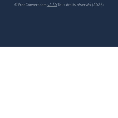
Deutsch
© FreeConvert.com
v2.30
Tous droits réservés (2026)
Español
Français
Português
Italiano
Dutch
日本語
简体中文
繁體中文
한국어
Svenska